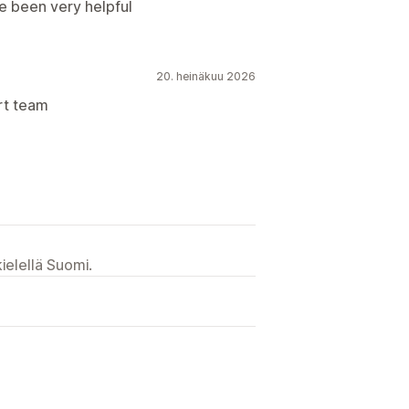
ve been very helpful
20. heinäkuu 2026
rt team
ielellä Suomi.