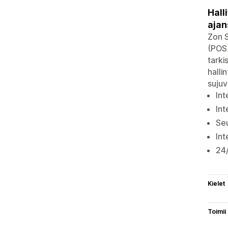
Hall
ajan
Zon S
(POS)
tarki
halli
sujuv
Int
Int
Seu
Int
24/
Kielet
Toimii