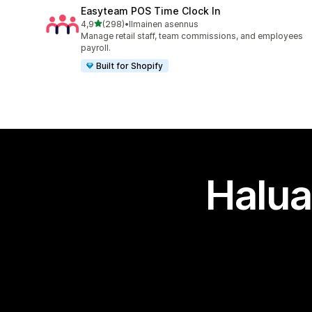
Easyteam POS Time Clock In
/ 5 tähteä
4,9
(298)
•
Ilmainen asennus
298 arvostelua yhteensä
Manage retail staff, team commissions, and employees
payroll.
Built for Shopify
Halua