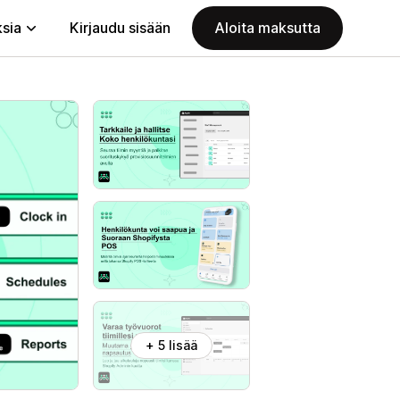
ksia
Kirjaudu sisään
Aloita maksutta
+ 5 lisää