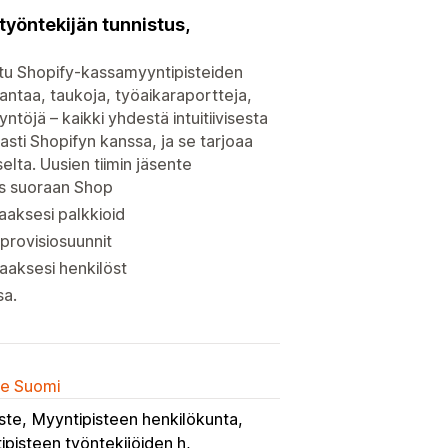
atyöntekijän tunnistus,
ttu Shopify-kassamyyntipisteiden
rantaa, taukoja, työaikaraportteja,
ntöjä – kaikki yhdestä intuitiivisesta
sti Shopifyn kanssa, ja se tarjoaa
lta. Uusien tiimin jäsente
los suoraan Shop
aaksesi palkkioid
 provisiosuunnit
aaksesi henkilöst
sa.
lle Suomi
ste
Myyntipisteen henkilökunta
ipisteen työntekijöiden h