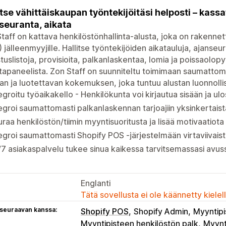
itse vähittäiskaupan työntekijöitäsi helposti – kass
seuranta, aikata
taff on kattava henkilöstönhallinta-alusta, joka on rakenne
 jälleenmyyjille. Hallitse työntekijöiden aikatauluja, ajanseu
stuslistoja, provisioita, palkanlaskentaa, lomia ja poissaolopyy
ntapaneelista. Zon Staff on suunniteltu toimimaan saumattoma
an ja luotettavan kokemuksen, joka tuntuu alustan luonnollise
egroitu työaikakello - Henkilökunta voi kirjautua sisään ja u
egroi saumattomasti palkanlaskennan tarjoajiin yksinkertaist
raa henkilöstön/tiimin myyntisuoritusta ja lisää motivaatiota
egroi saumattomasti Shopify POS -järjestelmään virtaviivaist
7 asiakaspalvelu tukee sinua kaikessa tarvitsemassasi avus
Englanti
Tätä sovellusta ei ole käännetty kiele
 seuraavan kanssa:
Shopify POS
Shopify Admin
Myyntipi
Myyntipisteen henkilöstön palk
Myynt