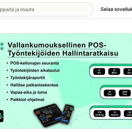
Selaa sovellu
elykuvagalleria