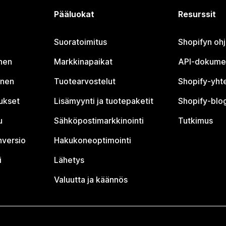
Pääluokat
Resurssit
Suoratoimitus
Shopifyn oh
nen
Markkinapaikat
API-dokume
inen
Tuotearvostelut
Shopify-yht
tukset
Lisämyynti ja tuotepaketit
Shopify-blog
u
Sähköpostimarkkinointi
Tutkimus
nversio
Hakukoneoptimointi
i
Lähetys
Valuutta ja käännös