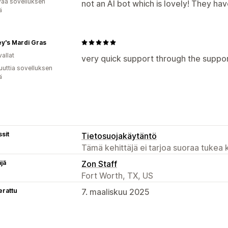
vää sovelluksen
not an AI bot which is lovely! They ha
ä
y's Mardi Gras
allat
very quick support through the suppo
uuttia sovelluksen
ä
sit
Tietosuojakäytäntö
Tämä kehittäjä ei tarjoa suoraa tukea k
äjä
Zon Staff
Fort Worth, TX, US
erattu
7. maaliskuu 2025