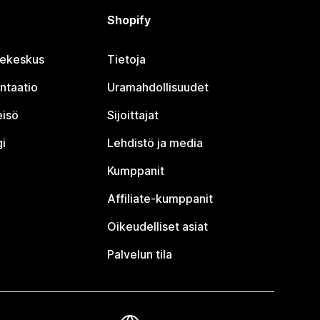
Shopify
jekeskus
Tietoja
ntaatio
Uramahdollisuudet
eisö
Sijoittajat
i
Lehdistö ja media
Kumppanit
Affiliate-kumppanit
Oikeudelliset asiat
Palvelun tila