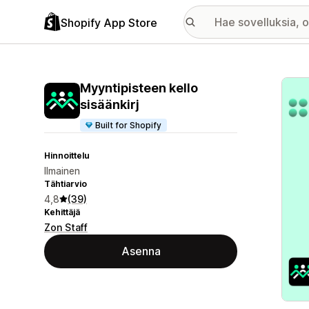
Shopify App Store
Esitt
Myyntipisteen kello
sisäänkirj
Built for Shopify
Hinnoittelu
Ilmainen
Tähtiarvio
4,8
(39)
Kehittäjä
Zon Staff
Asenna