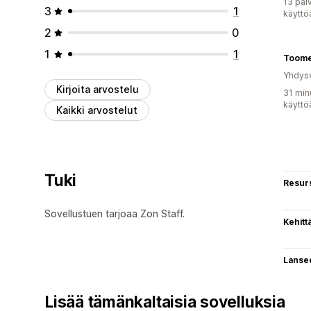
13 päi
3
1
käyttö
2
0
1
1
Toome
Yhdysv
Kirjoita arvostelu
31 min
käyttö
Kaikki arvostelut
Tuki
Resurs
Sovellustuen tarjoaa Zon Staff.
Kehitt
Lanse
Lisää tämänkaltaisia sovelluksia