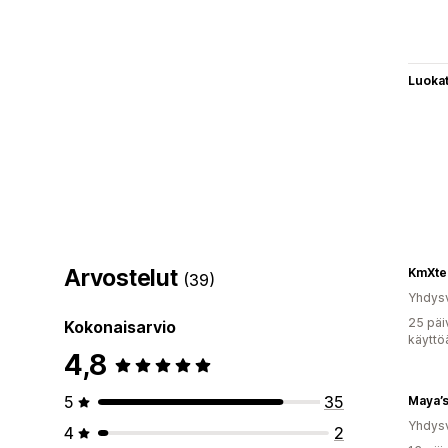
Luoka
Arvostelut
(39)
Yhdysv
25 päi
Kokonaisarvio
käyttö
4,8
5
35
Maya’s
Yhdysv
4
2