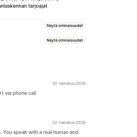
anlaskennan tarjoajat
Näytä ominaisuudet
Näytä ominaisuudet
nen
Kauppakrediitti
Myyntiraportit
kset
Tilauksen tila
et päivitykset
taminen
Asiakasilmoitukset
nnit
30. heinäkuu 2026
teet
t via phone call
Ajanseuranta
lut
Työn kulut
Palkkalista
ien antaminen
Lomapyynnöt
22. heinäkuu 2026
e. You speak with a real human and