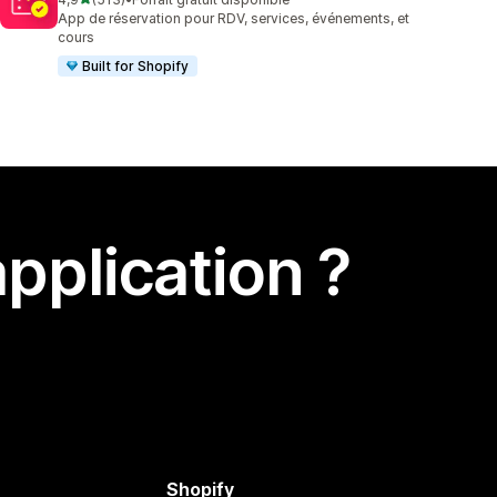
513 avis au total
App de réservation pour RDV, services, événements, et
cours
Built for Shopify
pplication ?
Shopify