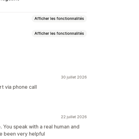
Afficher les fonctionnalités
Afficher les fonctionnalités
xes
Crédits en magasin
s de commandes
onnalisées
Attributions de tâches
à jour manuelles
30 juillet 2026
t via phone call
alisage
Suivi en temps réel
au départ
Outils RH
missions de vente
Planification
22 juillet 2026
ongés
Autorisations du personnel
e. You speak with a real human and
ve been very helpful