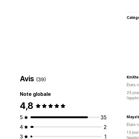
Catég
Avis
(39)
États-
25 jour
Note globale
l’appli
4,8
5
35
Maya’s
États-
4
2
13 jour
3
1
l’appli