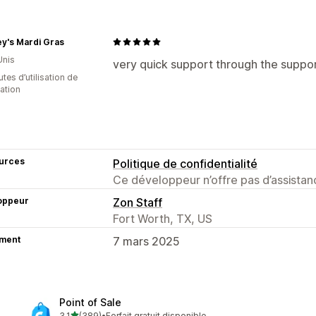
y's Mardi Gras
Unis
very quick support through the suppo
tes d’utilisation de
cation
urces
Politique de confidentialité
Ce développeur n’offre pas d’assistanc
oppeur
Zon Staff
Fort Worth, TX, US
ment
7 mars 2025
Point of Sale
étoile(s) sur 5
3,1
(389)
•
Forfait gratuit disponible