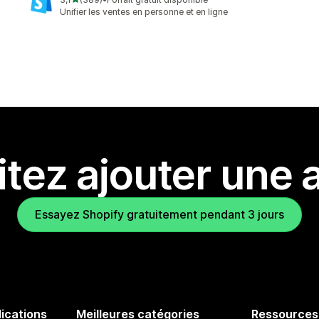
389 avis au total
Unifier les ventes en personne et en ligne
tez ajouter une a
Essayez Shopify gratuitement pendant 3 jours
lications
Meilleures catégories
Ressources