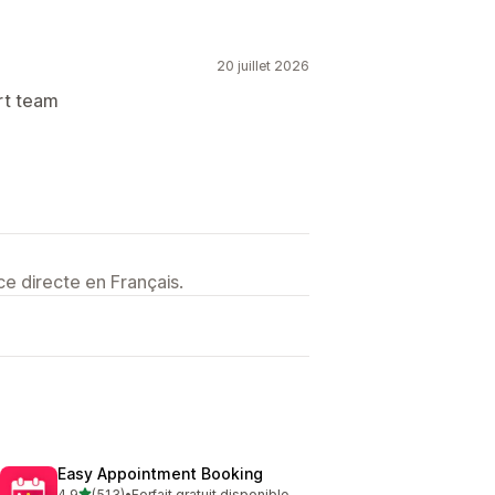
20 juillet 2026
rt team
e directe en Français.
Easy Appointment Booking
étoile(s) sur 5
4,9
(513)
•
Forfait gratuit disponible