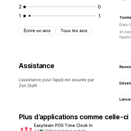
2
0
1
1
Toome
États-
Écrire un avis
Tous les avis
31 minu
l’appli
Assistance
Resso
L’assistance pour l’appli est assurée par
Dével
Zon Staff.
Lance
Plus d’applications comme celle-ci
Easyteam POS Time Clock In
étoile(s) sur 5
4,9
(298)
•
Installation gratuite