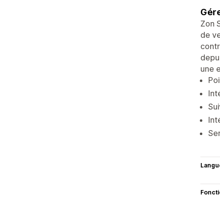
Gére
Zon S
de ve
contr
depui
une e
Poi
Int
Sui
Int
Ser
Langu
Fonct