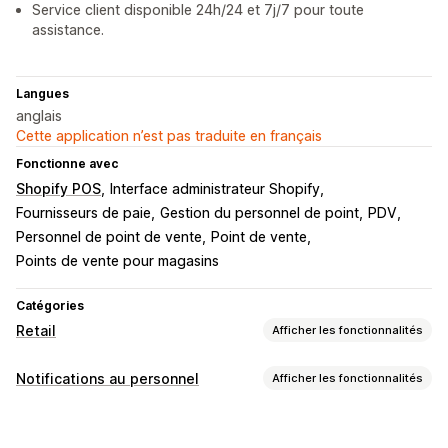
Service client disponible 24h/24 et 7j/7 pour toute
assistance.
Langues
anglais
Cette application n’est pas traduite en français
Fonctionne avec
Shopify POS
Interface administrateur Shopify
Fournisseurs de paie
Gestion du personnel de point
PDV
Personnel de point de vente
Point de vente
Points de vente pour magasins
Catégories
Retail
Afficher les fonctionnalités
POS
Notifications au personnel
Afficher les fonctionnalités
Réductions
Paiements
Calcul des taxes
Types de notifications
Crédits en magasin
Rapports de vente