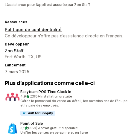
L’assistance pour l’appli est assurée par Zon Staff.
Ressources
Politique de confidentialité
Ce développeur n’offre pas d’assistance directe en Français.
Développeur
Zon Staff
Fort Worth, TX, US
Lancement
7 mars 2025
Plus d’applications comme celle-ci
Easyteam POS Time Clock In
étoile(s) sur 5
4,9
(298)
•
Installation gratuite
298 avis au total
Gérez le personnel de vente au détail, les commissions de l’équipe
et la paie des employés.
Built for Shopify
Point of Sale
étoile(s) sur 5
3,1
(389)
•
Forfait gratuit disponible
389 avis au total
Unifier les ventes en personne et en ligne