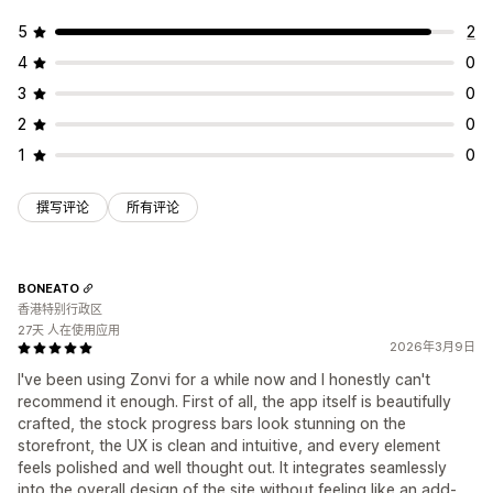
5
2
4
0
3
0
2
0
1
0
撰写评论
所有评论
BONEATO
香港特别行政区
27天 人在使用应用
2026年3月9日
I've been using Zonvi for a while now and I honestly can't
recommend it enough. First of all, the app itself is beautifully
crafted, the stock progress bars look stunning on the
storefront, the UX is clean and intuitive, and every element
feels polished and well thought out. It integrates seamlessly
into the overall design of the site without feeling like an add-