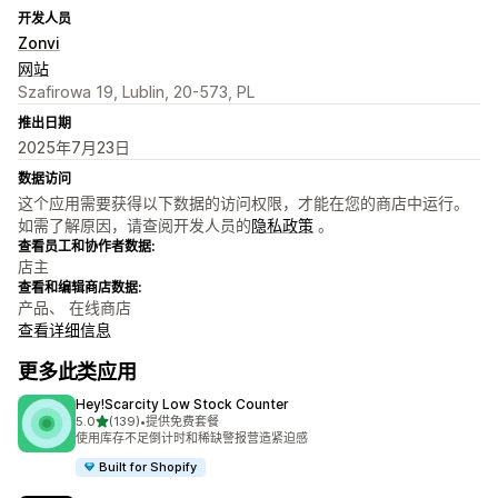
开发人员
Zonvi
网站
Szafirowa 19, Lublin, 20-573, PL
推出日期
2025年7月23日
数据访问
这个应用需要获得以下数据的访问权限，才能在您的商店中运行。
如需了解原因，请查阅开发人员的
隐私政策
。
查看员工和协作者数据:
店主
查看和编辑商店数据:
产品、 在线商店
查看详细信息
更多此类应用
Hey!Scarcity Low Stock Counter
星（满分 5 星）
5.0
(139)
•
提供免费套餐
总共 139 条评论
使用库存不足倒计时和稀缺警报营造紧迫感
Built for Shopify