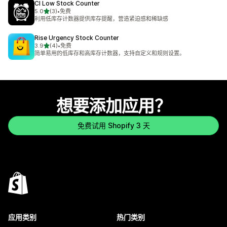
CI Low Stock Counter
星（满分 5 星）
5.0
(3)
•
免费
总共 3 条评论
利用低库存计数器提供库存提醒，营造紧迫感和稀缺感
Rise Urgency Stock Counter
星（满分 5 星）
3.9
(4)
•
免费
总共 4 条评论
简单易用的低库存和高库存计数器，支持自定义和规则设置。
想要添加应用？
免费试用 Shopify 3 天
应用类别
热门类别