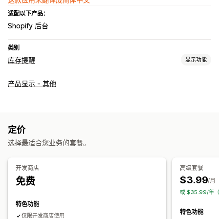
适配以下产品：
Shopify 后台
类别
库存提醒
显示功能
通知
产品显示 - 其他
自动提醒
库存不足
自定义提醒
自定义
提醒设置
库存计数器
定价
选择最适合您业务的套餐。
分析和报告
库存跟踪
开发商店
高级套餐
$3.99
免费
/月
或 $35.99/年
特色功能
特色功能
仅限开发商店使用