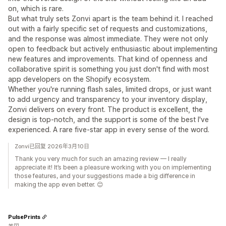
on, which is rare.
But what truly sets Zonvi apart is the team behind it. I reached
out with a fairly specific set of requests and customizations,
and the response was almost immediate. They were not only
open to feedback but actively enthusiastic about implementing
new features and improvements. That kind of openness and
collaborative spirit is something you just don't find with most
app developers on the Shopify ecosystem.
Whether you're running flash sales, limited drops, or just want
to add urgency and transparency to your inventory display,
Zonvi delivers on every front. The product is excellent, the
design is top-notch, and the support is some of the best I've
experienced. A rare five-star app in every sense of the word.
Zonvi已回复 2026年3月10日
Thank you very much for such an amazing review — I really
appreciate it! It’s been a pleasure working with you on implementing
those features, and your suggestions made a big difference in
making the app even better. 😊
PulsePrints