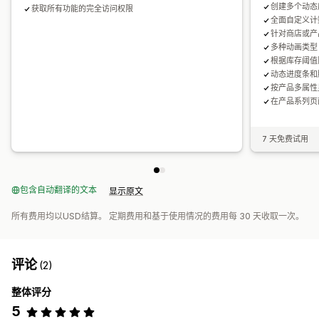
创建多个动态
获取所有功能的完全访问权限
全面自定义计
针对商店或产
多种动画类型
根据库存阈值
动态进度条和
按产品多属性
在产品系列页
7 天免费试用
包含自动翻译的文本
显示原文
所有费用均以USD结算。 定期费用和基于使用情况的费用每 30 天收取一次。
评论
(2)
整体评分
5