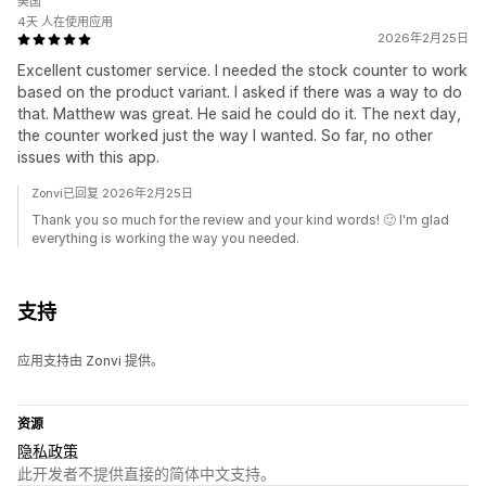
美国
4天 人在使用应用
2026年2月25日
Excellent customer service. I needed the stock counter to work
based on the product variant. I asked if there was a way to do
that. Matthew was great. He said he could do it. The next day,
the counter worked just the way I wanted. So far, no other
issues with this app.
Zonvi已回复 2026年2月25日
Thank you so much for the review and your kind words! 🙂 I'm glad
everything is working the way you needed.
支持
应用支持由 Zonvi 提供。
资源
隐私政策
此开发者不提供直接的简体中文支持。