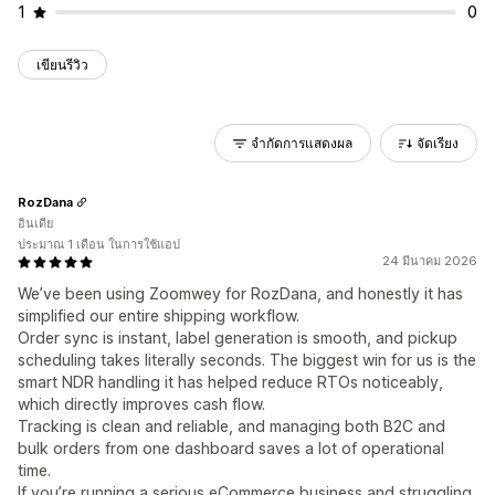
1
0
เขียนรีวิว
จำกัดการแสดงผล
จัดเรียง
RozDana
อินเดีย
ประมาณ 1 เดือน ในการใช้แอป
24 มีนาคม 2026
We’ve been using Zoomwey for RozDana, and honestly it has
simplified our entire shipping workflow.
Order sync is instant, label generation is smooth, and pickup
scheduling takes literally seconds. The biggest win for us is the
smart NDR handling it has helped reduce RTOs noticeably,
which directly improves cash flow.
Tracking is clean and reliable, and managing both B2C and
bulk orders from one dashboard saves a lot of operational
time.
If you’re running a serious eCommerce business and struggling