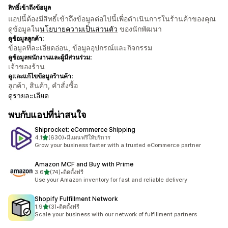
สิทธิ์เข้าถึงข้อมูล
แอปนี้ต้องมีสิทธิ์เข้าถึงข้อมูลต่อไปนี้เพื่อดำเนินการในร้านค้าของคุณ
ดูข้อมูลใน
นโยบายความเป็นส่วนตัว
ของนักพัฒนา
ดูข้อมูลลูกค้า:
ข้อมูลที่ละเอียดอ่อน, ข้อมูลอุปกรณ์และกิจกรรม
ดูข้อมูลพนักงานและผู้มีส่วนร่วม:
เจ้าของร้าน
ดูและแก้ไขข้อมูลร้านค้า:
ลูกค้า, สินค้า, คำสั่งซื้อ
ดูรายละเอียด
พบกับแอปที่น่าสนใจ
Shiprocket: eCommerce Shipping
เต็ม 5 ดาว
4.1
(630)
•
มีแผนฟรีให้บริการ
ทั้งหมด 630 รีวิว
Grow your business faster with a trusted eCommerce partner
Amazon MCF and Buy with Prime
เต็ม 5 ดาว
3.6
(74)
•
ติดตั้งฟรี
ทั้งหมด 74 รีวิว
Use your Amazon inventory for fast and reliable delivery
Shopify Fulfillment Network
เต็ม 5 ดาว
1.9
(3)
•
ติดตั้งฟรี
ทั้งหมด 3 รีวิว
Scale your business with our network of fulfillment partners