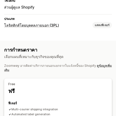
ใช้ได้กับ
ส่วนผู้ดูแล Shopify
ประเภท
โลจิสติกส์โดยบุคคลภายนอก (3PL)
แสดงฟีเจอร์
การจัดการคำสั่งซื้อ
การจัดการคำสั่งซื้อ
ใบจ่าหน้าสำหรับการจัดส่ง
อัตราค่าจัดส่ง
การกำหนดราคา
บันทึกการจัดส่ง
การติดตามผู้ขนส่งหลายราย
หน้าการติดตาม
เลือกแผนที่เหมาะกับธุรกิจของคุณที่สุด
การแจ้งเตือนที่กำหนดเอง
การคืนสินค้า
การคืนสินค้าล่วงหน้า
Zoomwey อาจคิดค่าบริการภายนอกแยกจากใบแจ้งหนี้ของ Shopify
ดูข้อมูลเพิ่ม
เติม
Free
ฟรี
ฟีเจอร์
Multi-courier shipping integration
Automated label generation