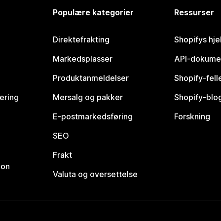
Populære kategorier
Ressurser
Direktefrakting
Shopifys hje
Markedsplasser
API-dokume
Produktanmeldelser
Shopify-fel
vering
Mersalg og pakker
Shopify-blo
E-postmarkedsføring
Forskning
SEO
Frakt
jon
Valuta og oversettelse