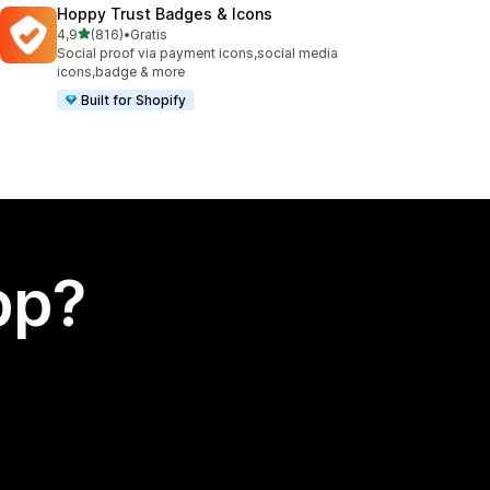
Hoppy Trust Badges & Icons
av 5 stjerner
4,9
(816)
•
Gratis
Totalt 816 omtaler
Social proof via payment icons,social media
icons,badge & more
Built for Shopify
app?