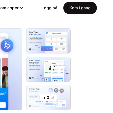
nom apper
Logg på
Kom i gang
+ 3 til