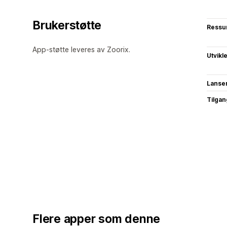
Brukerstøtte
Ressu
App-støtte leveres av Zoorix.
Utvikl
Lanse
Tilgang
Flere apper som denne