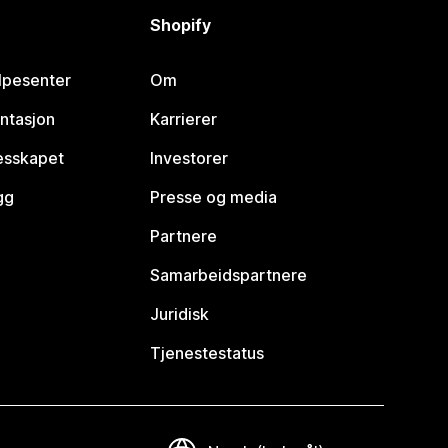
Shopify
lpesenter
Om
ntasjon
Karrierer
lesskapet
Investorer
gg
Presse og media
Partnere
Samarbeidspartnere
Juridisk
Tjenestestatus