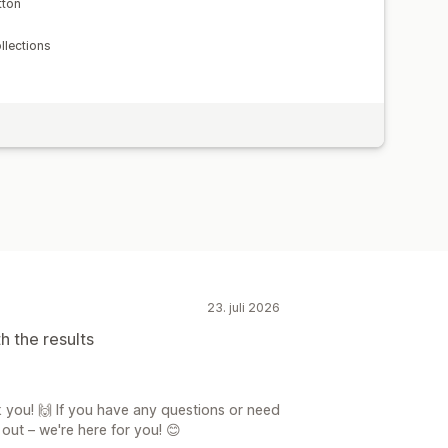
tton
lections
23. juli 2026
h the results
 you! 🙌 If you have any questions or need
 out – we're here for you! 😊