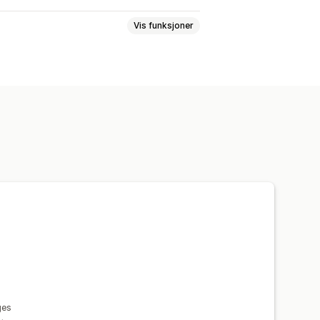
Vis funksjoner
nje
visning
Lenker og knapper
asset CSS
Emojier
Flere språk
tidsanalyser
ges