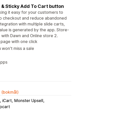
r & Sticky Add To Cart button
king it easy for your customers to
 to checkout and reduce abandoned
egration with multiple slide carts,
value is generated by the app. Store-
on with Dawn and Online store 2.
page with one click
 won't miss a sale
apps
k (bokmål)
iCart
Monster Upsell
pcart