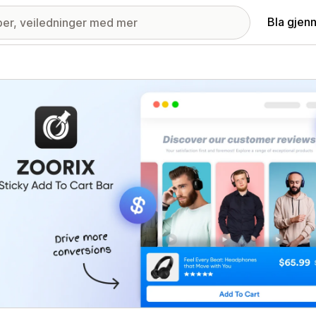
Bla gjen
ri med fremhevede bilder