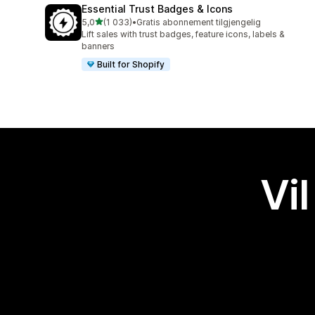
Essential Trust Badges & Icons
av 5 stjerner
5,0
(1 033)
•
Gratis abonnement tilgjengelig
Totalt 1033 omtaler
Lift sales with trust badges, feature icons, labels &
banners
Built for Shopify
Vil