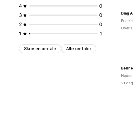
4
0
Diag A
3
0
Frankr
2
0
Over 1
1
1
Skriv en omtale
Alle omtaler
Bennet
Nederl
21 dag