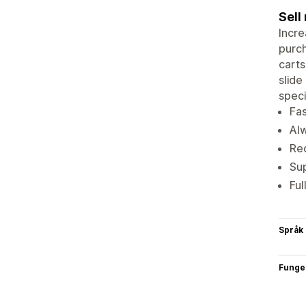
Sell
Incre
purch
carts
slide
speci
Fas
Alw
Re
Sup
Ful
Språk
Funge