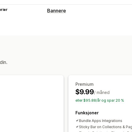
rier
Bannere
Bannertype
Kunngjøringsfelt
Produktside
Kampa
Tilpasning
Bannerposisjon
Animasjoner
Festet 
Bakgrunner
Farge og skrifttype
Tilp
din.
Mobilresponsiv
Analyser og rapportering
Premium
Atferdssporing
Ytelsessporing
Sann
$9.99
/ måned
eller $95.88/år og spar 20 %
Funksjoner
Bundle Apps Integrations
Sticky Bar on Collections & Pa