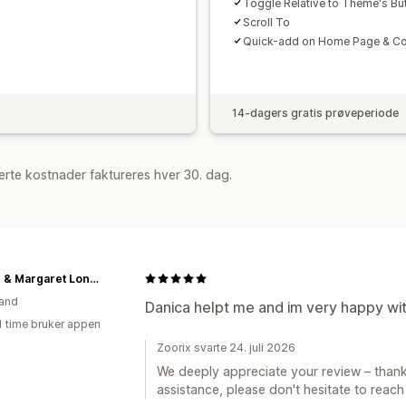
Toggle Relative to Theme's Bu
Scroll To
Quick-add on Home Page & Col
14-dagers gratis prøveperiode
rte kostnader faktureres hver 30. dag.
Arthur & Margaret London
and
Danica helpt me and im very happy wit
1 time bruker appen
Zoorix svarte 24. juli 2026
We deeply appreciate your review – thank
assistance, please don't hesitate to reach