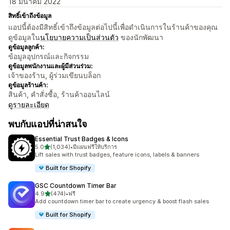
18 มีนาคม 2022
สิทธิ์เข้าถึงข้อมูล
แอปนี้ต้องมีสิทธิ์เข้าถึงข้อมูลต่อไปนี้เพื่อดำเนินการในร้านค้าของคุณ
ดูข้อมูลใน
นโยบายความเป็นส่วนตัว
ของนักพัฒนา
ดูข้อมูลลูกค้า:
ข้อมูลอุปกรณ์และกิจกรรม
ดูข้อมูลพนักงานและผู้มีส่วนร่วม:
เจ้าของร้าน, ผู้ร่วมเขียนบล็อก
ดูข้อมูลร้านค้า:
สินค้า, คำสั่งซื้อ, ร้านค้าออนไลน์
ดูรายละเอียด
พบกับแอปที่น่าสนใจ
Essential Trust Badges & Icons
เต็ม 5 ดาว
5.0
(1,034)
•
มีแผนฟรีให้บริการ
ทั้งหมด 1034 รีวิว
Lift sales with trust badges, feature icons, labels & banners
Built for Shopify
GSC Countdown Timer Bar
เต็ม 5 ดาว
4.9
(474)
•
ฟรี
ทั้งหมด 474 รีวิว
Add countdown timer bar to create urgency & boost flash sales
Built for Shopify