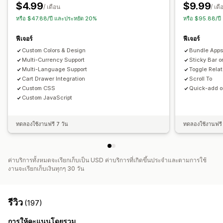
หลายภาษา
การเปลี่ยนรูปแบบตามการแสดงผลบนมือถือ
$4.99
$9.99
/ เดือน
/ เดื
หรือ $47.88/ปี และประหยัด 20%
หรือ $95.88/ป
การวิเคราะห์และการรายงาน
การติดตามพฤติกรรม
การติดตามประสิทธิภาพ
ฟีเจอร์
ฟีเจอร์
การวิเคราะห์แบบเรียลไทม์
Custom Colors & Design
Bundle Apps
Multi-Currency Support
Sticky Bar o
Multi-Language Support
Toggle Relat
Cart Drawer Integration
Scroll To
Custom CSS
Quick-add o
Custom JavaScript
ทดลองใช้งานฟรี 7 วัน
ทดลองใช้งานฟรี 
ค่าบริการทั้งหมดจะเรียกเก็บเป็น USD ค่าบริการที่เกิดขึ้นประจำและตามการใช้
งานจะเรียกเก็บเงินทุกๆ 30 วัน
รีวิว
(197)
การให้คะแนนโดยรวม