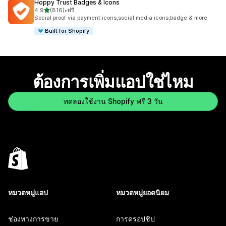
Hoppy Trust Badges & Icons
เต็ม 5 ดาว
4.9
(816)
•
ฟรี
ทั้งหมด 816 รีวิว
Social proof via payment icons,social media icons,badge & more
Built for Shopify
ต้องการเพิ่มแอปใช่ไหม
ทดลองใช้งาน Shopify ฟรี 3 วัน
หมวดหมู่แอป
หมวดหมู่ยอดนิยม
ช่องทางการขาย
การดรอปชิป