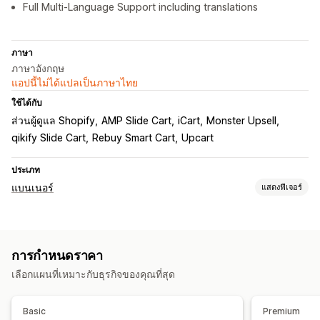
Full Multi-Language Support including translations
ภาษา
ภาษาอังกฤษ
แอปนี้ไม่ได้แปลเป็นภาษาไทย
ใช้ได้กับ
ส่วนผู้ดูแล Shopify
AMP Slide Cart
iCart
Monster Upsell
qikify Slide Cart
Rebuy Smart Cart
Upcart
ประเภท
แบนเนอร์
แสดงฟีเจอร์
ประเภทแบนเนอร์
แถบการประกาศ
หน้าสินค้า
ส่งเสริมการขาย
การกำหนดราคา
การปรับแต่ง
เลือกแผนที่เหมาะกับธุรกิจของคุณที่สุด
ตำแหน่งแบนเนอร์
ภาพเคลื่อนไหว
การแสดงผลแบบยึดตำแหน่ง
ลิงก์และปุ่ม
พื้นหลัง
สีและแบบอักษร
CSS ที่กำหนดเอง
อิโมจิ
Basic
Premium