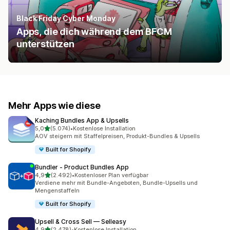
Black Friday Cyber Monday
Apps, die dich während dem BFCM
unterstützen
Mehr Apps wie diese
Kaching Bundles App & Upsells
von 5 Sternen
5,0
(5.074)
•
Kostenlose Installation
5074 Rezensionen insgesamt
AOV steigern mit Staffelpreisen, Produkt-Bundles & Upsells
Built for Shopify
Bundler ‑ Product Bundles App
von 5 Sternen
4,9
(2.492)
•
Kostenloser Plan verfügbar
2492 Rezensionen insgesamt
Verdiene mehr mit Bundle-Angeboten, Bundle-Upsells und
Mengenstaffeln
Built for Shopify
Upsell & Cross Sell — Selleasy
von 5 Sternen
4,9
(2.478)
•
Kostenlose Installation