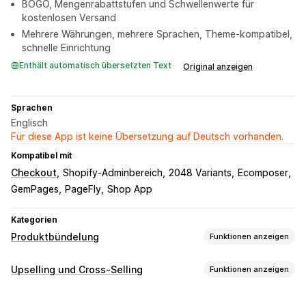
BOGO, Mengenrabattstufen und Schwellenwerte für
kostenlosen Versand
Mehrere Währungen, mehrere Sprachen, Theme-kompatibel,
schnelle Einrichtung
Enthält automatisch übersetzten Text
Original anzeigen
Sprachen
Englisch
Für diese App ist keine Übersetzung auf Deutsch vorhanden.
Kompatibel mit
Checkout
Shopify-Adminbereich
2048 Variants
Ecomposer
GemPages
PageFly
Shop App
Kategorien
Produktbündelung
Funktionen anzeigen
Bundle-Typen
Upselling und Cross-Selling
Funktionen anzeigen
Feste Bundles
Mix-and-Match-Bundles
Anpassung
Varianten-Bundles
Upselling-Bundles