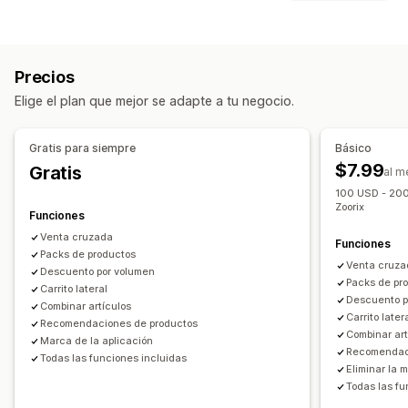
Paquetes fijos
Paquetes combinados
Personalización
Paquetes de variantes
Paquetes de venta adicional
Venta adicional en el carrito
Paquetes de ventas cruzadas
Precios
Venta adicional en la página de producto
Compras conjuntas frecuentes
Productos relacionados
Elige el plan que mejor se adapte a tu negocio.
Complementos con un solo clic
Carrito fijo
Productos digitales
Productos físicos
CSS personalizado
Múltiples monedas
Múltiples idiomas
Precios que puedes fijar
Gratis para siempre
Básico
Ofertas y recomendaciones
Precios por niveles
Descuentos por cantidad
Descuentos
$7.99
Gratis
al m
Complementos de productos
Descuentos por volumen
Descuentos globales
100 USD - 200
Recomendaciones de productos
Zoorix
Descuentos porcentuales
Descuentos en el carrito
BOGO
Funciones
Compras conjuntas frecuentes
Paquetes
Precios al por mayor
Venta cruzada
Funciones
Descuentos por cantidad
Packs de productos
Descuentos por volumen
Venta cruz
Descuento por volumen
Descuentos por niveles
Recomendaciones de IA
Packs de pr
Carrito lateral
Descuento p
Combinar artículos
Informes y estadísticas
Carrito later
Recomendaciones de productos
Combinar art
Tasas de conversión
Rendimiento del embudo
Marca de la aplicación
Recomendac
Todas las funciones incluidas
Eliminar la 
Todas las fu