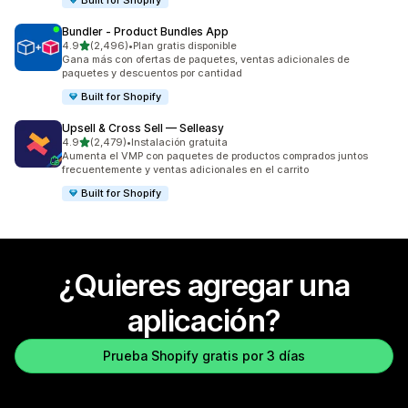
Bundler ‑ Product Bundles App
de 5 estrellas
4.9
(2,496)
•
Plan gratis disponible
2496 reseñas en total
Gana más con ofertas de paquetes, ventas adicionales de
paquetes y descuentos por cantidad
Built for Shopify
Upsell & Cross Sell — Selleasy
de 5 estrellas
4.9
(2,479)
•
Instalación gratuita
2479 reseñas en total
Aumenta el VMP con paquetes de productos comprados juntos
frecuentemente y ventas adicionales en el carrito
Built for Shopify
¿Quieres agregar una
aplicación?
Prueba Shopify gratis por 3 días