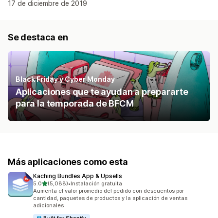
17 de diciembre de 2019
Se destaca en
Black Friday y Cyber Monday
Aplicaciones que te ayudan a prepararte
para la temporada de BFCM
Más aplicaciones como esta
Kaching Bundles App & Upsells
de 5 estrellas
5.0
(5,088)
•
Instalación gratuita
5088 reseñas en total
Aumenta el valor promedio del pedido con descuentos por
cantidad, paquetes de productos y la aplicación de ventas
adicionales
Built for Shopify