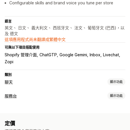
Configurable skills and brand voice you tune per store
語言
英文、 日文、 義大利文、 西班牙文、 法文、 葡萄牙文 (巴西)，以
及 德文
這項應用程式尚未翻譯成繁體中文
可與以下項目搭配使用
Shopify 管理介面
ChatGTP
Google Gemini
Inbox
Livechat
Zopi
類別
聊天
顯示功能
即時傳訊
服務台
顯示功能
AI 聊天機器人
即時訊息
檔案上傳
推播通知
行為追蹤
專員分析
管道
加密
顧客深入分析
即時訊息
聊天機器人
自助
常見問題
自動回覆
定價
工作流程自動化
購物車提醒
折扣
常見問題
商品推薦
快速回覆
交叉銷售