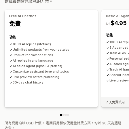
選擇最適合您業務的方案。
自動回覆
AI 回覆
AI 摘要
自動指派
升級
標記
垃圾郵件偵測
追加銷售
追蹤訂單
顧客通知
意見回饋問卷
分析
報告
Free AI Chatbot
Basic AI Age
自訂
$4.95
免費
/月
顏色和字型
表情符號和貼圖
聊天視窗
歡迎訊息
聊天按鈕
標記
指派聊天
專員顯示圖片
功能
功能
1000 AI repl
1000 AI replies (lifetime)
3 Advanced A
Unlimited products from your catalog
Train AI on
Product recommendations
Personalize
AI replies in any language
AI sales age
AI sales agent (upsell & promos)
Track AI han
Customize assistant tone and topics
Shared inbo
Live preview before publishing
Live preview
30-day chat history
7 天免費試用
所有費用均以 USD 計價。 定期費用和依使用量計費方案，均以 30 天為週期
收費。