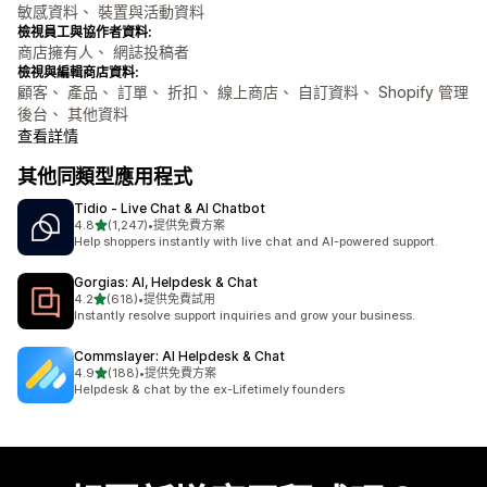
敏感資料、 裝置與活動資料
檢視員工與協作者資料:
商店擁有人、 網誌投稿者
檢視與編輯商店資料:
顧客、 產品、 訂單、 折扣、 線上商店、 自訂資料、 Shopify 管理
後台、 其他資料
查看詳情
其他同類型應用程式
Tidio ‑ Live Chat & AI Chatbot
滿分 5 顆星
4.8
(1,247)
•
提供免費方案
共有 1247 則評價
Help shoppers instantly with live chat and AI-powered support.
Gorgias: AI, Helpdesk & Chat
滿分 5 顆星
4.2
(618)
•
提供免費試用
共有 618 則評價
Instantly resolve support inquiries and grow your business.
Commslayer: AI Helpdesk & Chat
滿分 5 顆星
4.9
(188)
•
提供免費方案
共有 188 則評價
Helpdesk & chat by the ex-Lifetimely founders