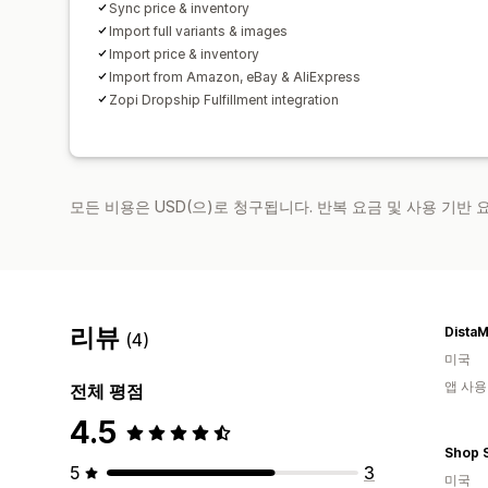
Sync price & inventory
Import full variants & images
Import price & inventory
Import from Amazon, eBay & AliExpress
Zopi Dropship Fulfillment integration
모든 비용은 USD(으)로 청구됩니다. 반복 요금 및 사용 기반
리뷰
DistaM
(4)
미국
앱 사용
전체 평점
4.5
Shop 
5
3
미국