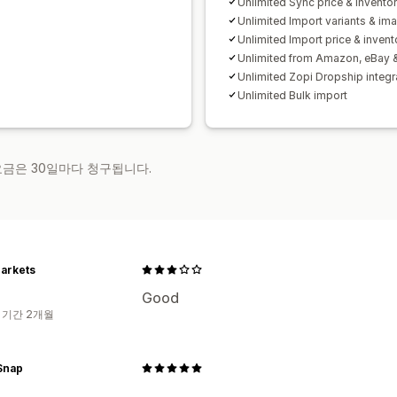
Unlimited Sync price & invento
Unlimited Import variants & im
Unlimited Import price & invent
Unlimited from Amazon, eBay &
Unlimited Zopi Dropship integr
Unlimited Bulk import
 요금은 30일마다 청구됩니다.
arkets
Good
 기간 2개월
Snap