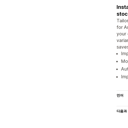
Inst
stoc
Tailo
for 
your 
varia
save
Imp
Mon
Aut
Imp
언어
다음과 