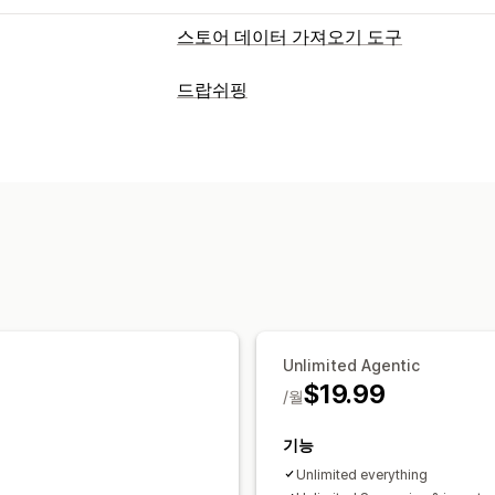
스토어 데이터 가져오기 도구
데이터 동기화
드랍쉬핑
재고 동기화
가격 동기화
제품 동기화
판매할 수 있는 제품
데이터 마이그레이션
의류 및 액세서리
가방 및 여행가방
집 
재고
제품
전자 제품
공예품
엔터테인먼트 및 미
스포츠 제품
반려동물 제품
가구
비즈니
시장 점유 제품
조달(소싱) 위치
독일
미국
영국
오스트레일리아
일본
Unlimited Agentic
$19.99
/월
기능
Unlimited everything