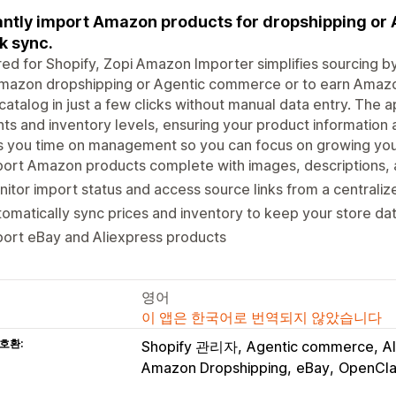
antly import Amazon products for dropshipping or
k sync.
red for Shopify, Zopi Amazon Importer simplifies sourcing by
Amazon dropshipping or Agentic commerce or to earn Amaz
catalog in just a few clicks without manual data entry. The 
nts and inventory levels, ensuring your product information
s you time on management so you can focus on growing you
ort Amazon products complete with images, descriptions, an
itor import status and access source links from a centrali
omatically sync prices and inventory to keep your store da
ort eBay and Aliexpress products
영어
이 앱은 한국어로 번역되지 않았습니다
호환:
Shopify 관리자
Agentic commerce
A
Amazon Dropshipping
eBay
OpenCl