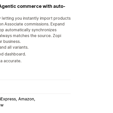
 Agentic commerce with auto-
 letting you instantly import products
on Associate commissions. Expand
app automatically synchronizes
 always matches the source. Zopi
r business.
d all variants.
zed dashboard.
ta accurate.
liExpress
Amazon
aw