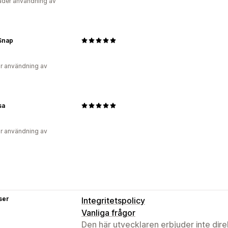
der användning av
Snap
r användning av
sa
r användning av
ser
Integritetspolicy
Vanliga frågor
Den här utvecklaren erbjuder inte dir