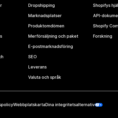
r
Dropshipping
Shopifys hjä
Marknadsplatser
API-dokume
Produktomdömen
Shopify Co
s
Merförsäljning och paket
Forskning
E-postmarknadsföring
ch
SEO
Leverans
Valuta och språk
spolicy
Webbplatskarta
Dina integritetsalternativ