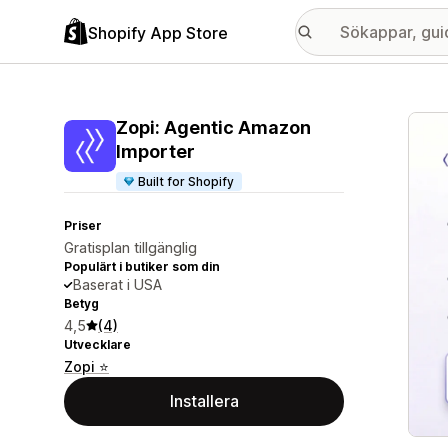
Shopify App Store
Galle
Zopi: Agentic Amazon
Importer
Built for Shopify
Priser
Gratisplan tillgänglig
Populärt i butiker som din
Baserat i USA
Betyg
4,5
(4)
Utvecklare
Zopi ⭐
Installera