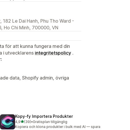
, 182 Le Dai Hanh, Phu Tho Ward -
, Ho Chi Minh, 700000, VN
ata för att kunna fungera med din
ta i utvecklarens
integritetspolicy
.
:
de data, Shopify admin, övriga
Kopy‑fy Importera Produkter
av 5 stjärnor
4,9
(39)
•
Gratisplan tillgänglig
39 recensioner totalt
Kopiera och klona produkter i bulk med AI — spara