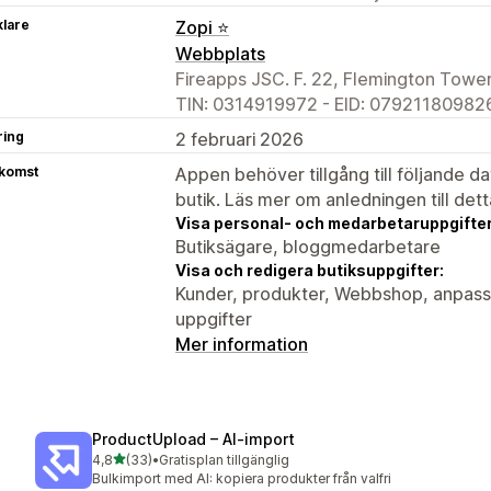
klare
Zopi ⭐
Webbplats
Fireapps JSC. F. 22, Flemington Tower
TIN: 0314919972 - EID: 079211809826
ring
2 februari 2026
tkomst
Appen behöver tillgång till följande d
butik. Läs mer om anledningen till det
Visa personal- och medarbetaruppgifter
Butiksägare, bloggmedarbetare
Visa och redigera butiksuppgifter:
Kunder, produkter, Webbshop, anpassa
uppgifter
Mer information
ProductUpload – AI‑import
av 5 stjärnor
4,8
(33)
•
Gratisplan tillgänglig
33 recensioner totalt
Bulkimport med AI: kopiera produkter från valfri