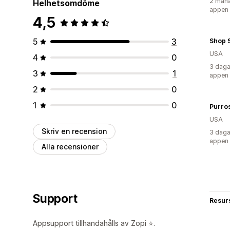
2 måna
Helhetsomdöme
appen
4,5
5
3
Shop 
USA
4
0
3 daga
3
1
appen
2
0
1
0
Purro
USA
Skriv en recension
3 daga
appen
Alla recensioner
Support
Resur
Appsupport tillhandahålls av Zopi ⭐.