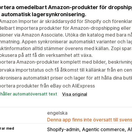
rtera omedelbart Amazon-produkter för dropship
automatisk lagersynkronisering.
Amazon Importer är skräddarsydd för Shopify och förenklar
lbart importera produkter för Amazon-dropshipping eller A
sioner via Amazon Associate. Utöka din katalog med bara någ
nmatning. Appen synkroniserar automatiskt varianter och lage
ktinformation alltid stämmer överens med källan. Zopi sparar
okusera på att få din verksamhet att växa.
ortera Amazon-produkter komplett med bilder, beskrivninga
rvaka importstatus och få åtkomst till källänkar från en cen
kronisera automatiskt priser och lager för att hålla dina bu
ortera produkter från eBay och AliExpress
ehåller automatöversatt text
Visa original
engelska
Denna app finns inte översatt till sven
rar med
Shopify-admin
Agentic commerce
A