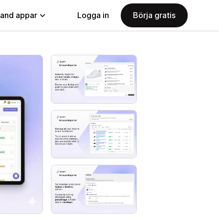
land appar
Logga in
Börja gratis