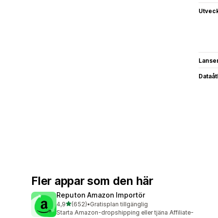
Utvec
Lanse
Dataå
Fler appar som den här
Reputon Amazon Importör
av 5 stjärnor
4,9
(652)
•
Gratisplan tillgänglig
652 recensioner totalt
Starta Amazon-dropshipping eller tjäna Affiliate-