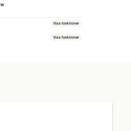
aw
Visa funktioner
Visa funktioner
ing
Produktsynkronisering
bagage
Hem och trädgård
ektronik
Konst och hantverk
h spel
Babyprodukter
Möbler
kinvara
Bilprodukter
kland
USA