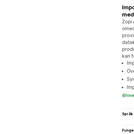
Impo
med 
Zopi 
omede
provi
datai
produ
kan f
Imp
Öve
Syn
Imp
Inn
Språk
Funge