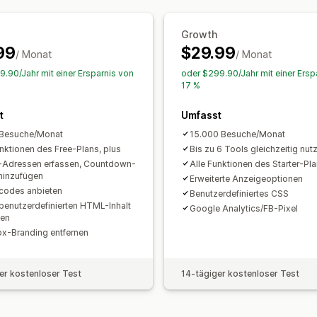
Analysen
Trigger und Regeln
Automatisierung
Klickraten
Conversion-Raten
Funnel
Growth
99
$29.99
/ Monat
/ Monat
9.90/Jahr mit einer Ersparnis von
oder $299.90/Jahr mit einer Ersp
17 %
t
Umfasst
 Besuche/Monat
15.000 Besuche/Monat
unktionen des Free-Plans, plus
Bis zu 6 Tools gleichzeitig nut
-Adressen erfassen, Countdown-
Alle Funktionen des Starter-Pla
hinzufügen
Erweiterte Anzeigeoptionen
codes anbieten
Benutzerdefiniertes CSS
benutzerdefinierten HTML-Inhalt
Google Analytics/FB-Pixel
ten
x-Branding entfernen
er kostenloser Test
14-tägiger kostenloser Test