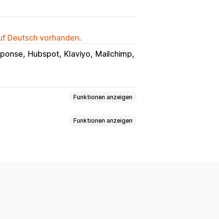
auf Deutsch vorhanden.
sponse
Hubspot
Klaviyo
Mailchimp
Funktionen anzeigen
Funktionen anzeigen
korb-Popups
Exit-Intent
Ankündigungen
Umfragen
lling
Produktseiten-Upselling
ups für die Einwilligung
em Klick
Pop-ups
Popups
men gekauft
Bundles
zerdefinierte Schriftarten
gsliste
Kampagnen