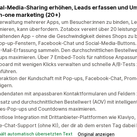
al-Media-Sharing erhöhen, Leads erfassen und U
in-one marketing (20+)
Verwaltung mehrerer Apps, um Besucher:innen zu binden, 
ieren, kann überfordern. Zotabox vereint über 20 leistungss
ltenden App – ohne die Geschwindigkeit deines Shops zu be
Pop-up-Fenstern, Facebook-Chat und Social-Media-Buttons
-Mail-Erfassung sammeln. Den durchschnittlichen Bestellwer
ps maximieren. Über 7 Embed-Tools für nahtlose Anpassung
oard mit wenigen Klicks verwalten und schnelle A/B-Tests 
führen.
eraktion der Kundschaft mit Pop-ups, Facebook-Chat, Prom
igern.
ndendaten mit anpassbaren Kontaktformularen und Feldern 
atz und durchschnittlichen Bestellwert (AOV) mit intelligen
les-Pop-ups und Countdowns maximieren.
tlose Integration mit Drittanbieter-Plattformen wie Klaviyo
e-Chat-Support (ohne KI), der dir ab dem ersten Tag dabei hi
hält automatisch übersetzten Text
Original anzeigen