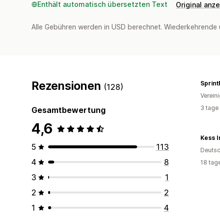
Enthält automatisch übersetzten Text
Original anz
Alle Gebühren werden in USD berechnet. Wiederkehrende 
Rezensionen
Sprint
(128)
Verein
3 tage
Gesamtbewertung
4,6
Kess I
5
113
Deutsc
4
8
18 tag
3
1
2
2
1
4