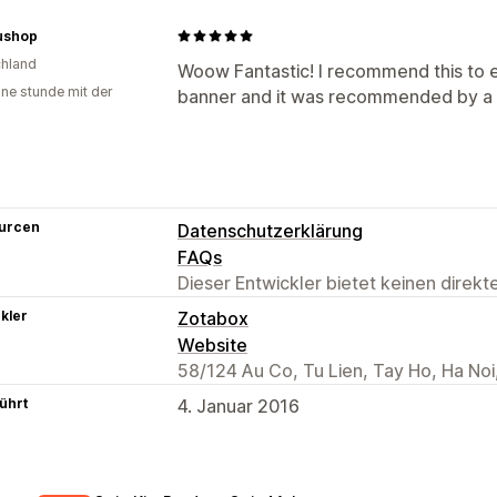
ushop
hland
Woow Fantastic! I recommend this to ev
ine stunde mit der
banner and it was recommended by a
urcen
Datenschutzerklärung
FAQs
Dieser Entwickler bietet keinen direk
kler
Zotabox
Website
58/124 Au Co, Tu Lien, Tay Ho, Ha No
ührt
4. Januar 2016