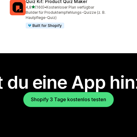
Quiz Kit: Product Quiz Maker
von 5 Sternen
4,8
(160)
•
Kostenloser Plan verfügbar
160 Rezensionen insgesamt
Builder für Produktempfehlungs-Quizze (z. B.
Hautpflege-Quiz)
Built for Shopify
 du eine App hi
Shopify 3 Tage kostenlos testen