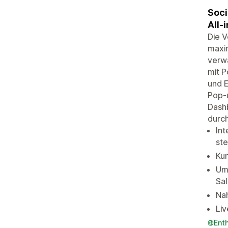
Soci
All-
Die 
maxim
verwa
mit 
und E
Pop-u
Dashb
durch
Int
ste
Ku
Ums
Sa
Nah
Liv
Ent