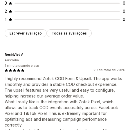
Conversão e upsell
3
0
Cross-sell
Upsells pós-compra
2
0
1
0
Escrever avaliação
Todas as avaliações
ResinViet
Austrália
1 minuto usando o app
29 de maio de 2026
I highly recommend Zotek COD Form & Upsell. The app works
smoothly and provides a stable COD checkout experience.
The upsell features are very useful and easy to configure,
helping increase our average order value.
What I really like is the integration with Zotek Pixel, which
allows us to track COD events accurately across Facebook
Pixel and TikTok Pixel. This is extremely important for
optimizing ads and measuring campaign performance
correctly.