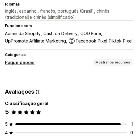
Idiomas
inglês, espanhol, francês, português (Brasil), chinês
(tradicional)e chinês (simplificado)
Funciona com
Admin da Shopify
Cash on Delivery
COD Form
UpPromote Affiliate Marketing
Ⓩ Facebook Pixel Tiktok Pixel
Categorias
Pague depois
Mostrar os recursos
Gestão de pagamentos em dinheiro na entrega
Tarifas personalizadas
Incentivos para pré-pagamento
Avaliações
(1)
Prevenção contra fraudes
Bloqueio de IP
Classificação geral
Personalização de formulários
5
Editor de arrastar e soltar
Campos personalizados
Botões personalizados
Layouts automáticos
5
1
Formulários incorporados
4
0