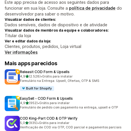
Este app precisa de acesso aos seguintes dados para
funcionar em sua loja. Consulte a
política de privacidade
do
desenvolvedor para saber o motivo.
Visualizar dados de clientes:
Dados sensíveis, dados de dispositivo e de atividade
Visualizar dados de membros da equipe e colaboradores:
Titular da loja
Ver e editar dados da loja:
Clientes, produtos, pedidos, Loja virtual
Ver informações
Mais apps parecidos
Releasit COD Form & Upsells
de 5 estrelas
4,9
(2.528)
•
Grátis para instalar
2528 avaliações ao todo
Formulário na Entrega: Upsell, Ofertas, OTP & SMS
Built for Shopify
EasySell ‑ COD Form & Upsells
de 5 estrelas
4,9
(952)
•
Grátis para instalar
952 avaliações ao todo
Formulário de pedido com pagamento na entrega, upsell e OTP
COD King‑Part COD & OTP Verify
de 5 estrelas
5,0
(935)
•
Grátis para instalar
935 avaliações ao todo
Verificação de COD via OTP, COD parcial e pagamentos parciais