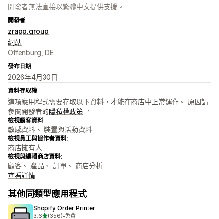
開發者無法直接以繁體中文提供支援。
開發者
zrapp.group
網站
Offenburg, DE
發布日期
2026年4月30日
資料存取權
這項應用程式需要存取以下資料，才能在商店中正常運作。 原因請
參閱開發者的
隱私權政策
。
檢視顧客資料:
敏感資料、 裝置與活動資料
檢視員工與協作者資料:
商店擁有人
檢視與編輯商店資料:
顧客、 產品、 訂單、 商店分析
查看詳情
其他同類型應用程式
Shopify Order Printer
滿分 5 顆星
3.6
(356)
•
免費
共有 356 則評價