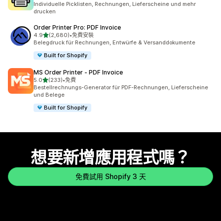
Individuelle Picklisten, Rechnungen, Lieferscheine und mehr
drucken
Order Printer Pro: PDF Invoice
滿分 5 顆星
4.9
(2,680)
•
免費安裝
共有 2680 則評價
Belegdruck für Rechnungen, Entwürfe & Versanddokumente
Built for Shopify
MS Order Printer ‑ PDF Invoice
滿分 5 顆星
5.0
(233)
•
免費
共有 233 則評價
Bestellrechnungs-Generator für PDF-Rechnungen, Lieferscheine
und Belege
Built for Shopify
想要新增應用程式嗎？
免費試用 Shopify 3 天