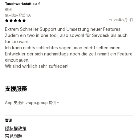
Tauchwerkstatt.eu
德國
使用應用程式 1天
2026年6月3日
Extrem Schneller Support und Umsetzung neuer Features.
Zudem ein two in one tool, also sowohl für Sevdesk als auch
für Lexware.
Ich kann nichts schlechtes sagen, man erlebt selten einen
Entwickler der sich nachmittags noch die zeit nimmt ein Feature
einzubauen.
Wir sind wirklich sehr zufrieden!
支援服務
App 支援由 zrapp.group 提供。
資源
隱私權政策
常見問題