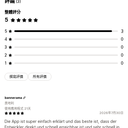
評論
(3)
整體評分
5
5
3
4
0
3
0
2
0
1
0
撰寫評價
所有評價
bannerama
奧地利
使用應用程式 21天
2026年7月30日
Die App ist super einfach erklärt und das beste ist, dass der
Entwickler direkt und schnell erreichbar ist und sehr schnell in