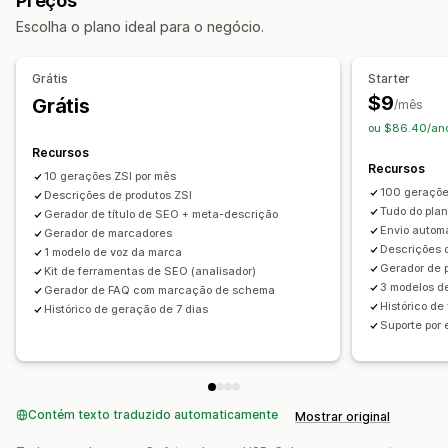
Preços
Posts de redes sociais
Dados estruturados
Escolha o plano ideal para o negócio.
Criação de conteúdo
Geração por IA
Tom e estilo
Em vários idiomas
Tradução
Grátis
Starter
Edição em massa
$9
Grátis
/mês
ou $86.40/an
SEO
Recursos
SEO do blog
SEO da coleção
Pesquisa de palavra-chave
Recursos
10 gerações ZSI por mês
100 geraçõe
Descrições de produtos ZSI
Tudo do plan
Gerador de título de SEO + meta-descrição
Envio automá
Gerador de marcadores
Descrições 
1 modelo de voz da marca
Gerador de p
Kit de ferramentas de SEO (analisador)
3 modelos d
Gerador de FAQ com marcação de schema
Histórico de
Histórico de geração de 7 dias
Suporte por 
Contém texto traduzido automaticamente
Mostrar original