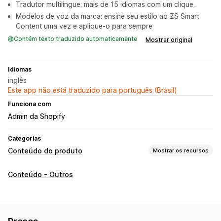
Tradutor multilíngue: mais de 15 idiomas com um clique.
Modelos de voz da marca: ensine seu estilo ao ZS Smart
Content uma vez e aplique-o para sempre
Contém texto traduzido automaticamente
Mostrar original
Idiomas
inglês
Este app não está traduzido para português (Brasil)
Funciona com
Admin da Shopify
Categorias
Conteúdo do produto
Mostrar os recursos
Tipos de conteúdo
Conteúdo - Outros
Descrições
Títulos
Descrições para SEO
Títulos de SEO
Texto alternativo
Imagens
Tags
Descrições da coleção
Posts do blog
Perguntas frequentes