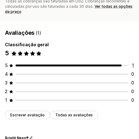
Todas as cobranças são faturadas em USD. Cobranças recorrentes e
calculadas por uso são faturadas a cada 30 dias.
Ver todas as opções
de preço
Avaliações
(1)
Classificação geral
5
5
1
4
0
3
0
2
0
1
0
Escrever avaliação
Todas as avaliações
Bright Neon®