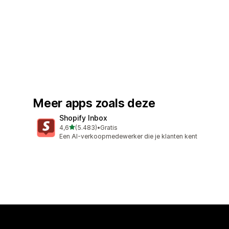
Meer apps zoals deze
Shopify Inbox
van 5 sterren
4,6
(5.483)
•
Gratis
5483 recensies in totaal
Een AI-verkoopmedewerker die je klanten kent