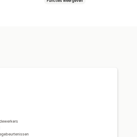
Functies weergeven
edewerkers
t
egebeurtenissen