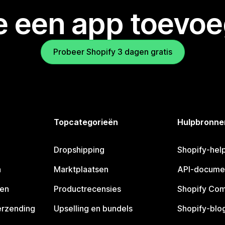
je een app toevo
Probeer Shopify 3 dagen gratis
Topcategorieën
Hulpbronne
Dropshipping
Shopify-hel
n
Marktplaatsen
API-docume
pen
Productrecensies
Shopify Co
erzending
Upselling en bundels
Shopify-blo