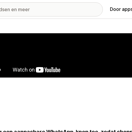
Door apps
ij met uitgelichte afbeeldingen
 een aanpasbare WhatsApp-knop toe, zodat shopp