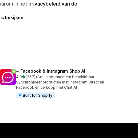
aarom in het
privacybeleid van de
s bekijken:
∞ Facebook & Instagram Shop AI
van 5 sterren
4,9
(267)
•
Gratis abonnement beschikbaar
267 recensies in totaal
Synchroniseer producten met Instagram Direct en
Facebook en verkoop met Chat AI
Built for Shopify