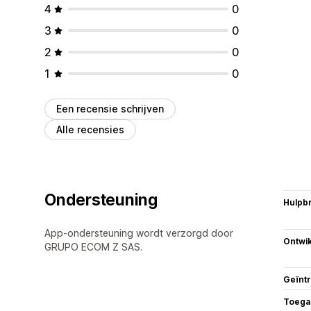
4
0
3
0
2
0
1
0
Een recensie schrijven
Alle recensies
Ondersteuning
Hulpb
App-ondersteuning wordt verzorgd door
Ontwik
GRUPO ECOM Z SAS.
Geïnt
Toega