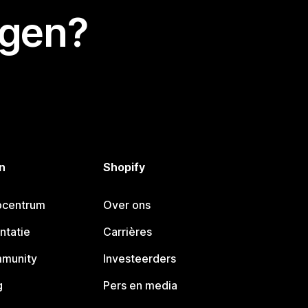
egen?
n
Shopify
pcentrum
Over ons
ntatie
Carrières
mmunity
Investeerders
g
Pers en media