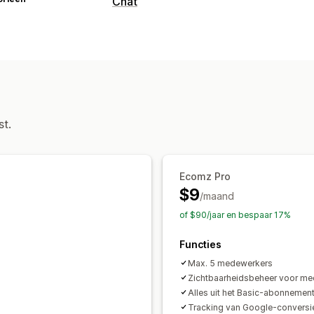
Chat
Aanpassing
Welkomstberichten
st.
Ecomz Pro
$9
/maand
of $90/jaar en bespaar 17%
Functies
Max. 5 medewerkers
Zichtbaarheidsbeheer voor m
Alles uit het Basic-abonnemen
Tracking van Google-conversi