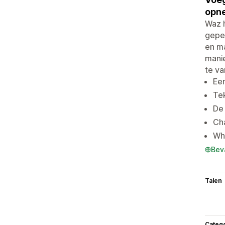
opne
Waz 
geper
en m
mani
te va
Ee
Tek
De
Ch
Wh
Bev
Talen
Categ