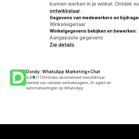
kunnen werken in je winkel. Ontdek w
ontwikkelaar
.
Gegevens van medewerkers en bijdrager
Winkeleigenaar
Winkelgegevens bekijken en bewerken:
Aangepaste gegevens
Zie details
Dondy: WhatsApp Marketing+Chat
van 5 sterren
4,8
(770)
•
Gratis abonnement beschikbaar
770 recensies in totaal
Herstel van verlaten winkelwagens, AI-agent en
automatiseringen op WhatsApp