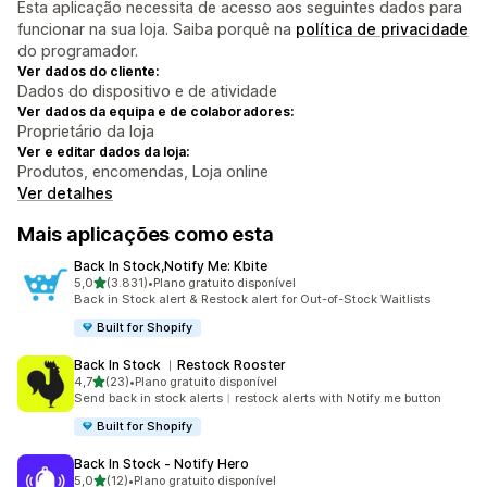
Esta aplicação necessita de acesso aos seguintes dados para
funcionar na sua loja. Saiba porquê na
política de privacidade
do programador.
Ver dados do cliente:
Dados do dispositivo e de atividade
Ver dados da equipa e de colaboradores:
Proprietário da loja
Ver e editar dados da loja:
Produtos, encomendas, Loja online
Ver detalhes
Mais aplicações como esta
Back In Stock,Notify Me: Kbite
de 5 estrelas
5,0
(3.831)
•
Plano gratuito disponível
3831 total de avaliações
Back in Stock alert & Restock alert for Out-of-Stock Waitlists
Built for Shopify
Back In Stock ︱Restock Rooster
de 5 estrelas
4,7
(23)
•
Plano gratuito disponível
23 total de avaliações
Send back in stock alerts︱restock alerts with Notify me button
Built for Shopify
Back In Stock ‑ Notify Hero
de 5 estrelas
5,0
(12)
•
Plano gratuito disponível