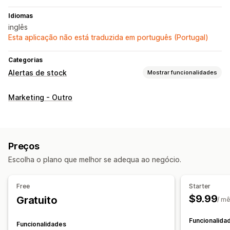
Idiomas
inglês
Esta aplicação não está traduzida em português (Portugal)
Categorias
Alertas de stock
Mostrar funcionalidades
Notificações
Marketing - Outro
Alertas automáticos
Alertas manuais
Envio em lote
Stock baixo
De volta ao stock
Alertas personalizados
Personalização
Preços
Definições de alerta
Modelos de notificação
Escolha o plano que melhor se adequa ao negócio.
Botão de notificação
Pop-ups
Free
Starter
Análise de dados e relatórios
$9.99
Gratuito
/ m
Procura dos clientes
Relatórios de desempenho
Rastreio de inventário
Funcionalida
Funcionalidades