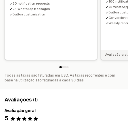
100 notifica
50 notification requests
75 WhatsAp
25 WhatsApp messages
Button cust
Button customization
Conversion 
Weekly repo
Avaliação grat
Todas as taxas são faturadas em USD. As taxas recorrentes e com
base na utilização são faturadas a cada 30 dias.
Avaliações
(1)
Avaliação geral
5