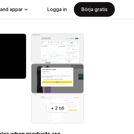
land appar
Logga in
Börja gratis
+ 2 till
ales when products are