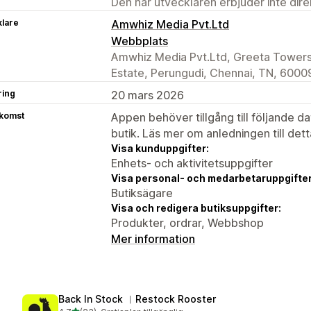
Den här utvecklaren erbjuder inte dir
klare
Amwhiz Media Pvt.Ltd
Webbplats
Amwhiz Media Pvt.Ltd, Greeta Towers,
Estate, Perungudi, Chennai, TN, 60009
ring
20 mars 2026
tkomst
Appen behöver tillgång till följande d
butik. Läs mer om anledningen till det
Visa kunduppgifter:
Enhets- och aktivitetsuppgifter
Visa personal- och medarbetaruppgifter
Butiksägare
Visa och redigera butiksuppgifter:
Produkter, ordrar, Webbshop
Mer information
Back In Stock ︱Restock Rooster