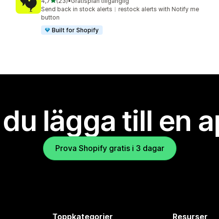
av 5 stjärnor
4,7
(23)
•
Gratisplan tillgänglig
23 recensioner totalt
Send back in stock alerts︱restock alerts with Notify me
button
Built for Shopify
l du lägga till en 
Prova Shopify gratis i 3 dagar
Toppkategorier
Resurser