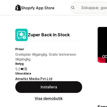
Shopify App Store
Galle
Zuper Back In Stock
Priser
Gratisplan tillgänglig. Gratis testversion
tillgänglig.
Betyg
5,0
(1)
Utvecklare
Amwhiz Media Pvt.Ltd
Installera
Visa demobutik
Send