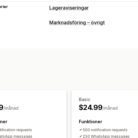
rier
Lageraviseringar
Aviseringar
Marknadsföring – övrigt
Automatiska aviseringar
Manuella avi
Tillbaka i lager
Anpassade aviseringa
Anpassning
Aviseringsinställningar
Aviseringsmal
Analyser och rapporter
Kundefterfrågan
Resultatrapporter
Basic
9
$24.99
/månad
/månad
oner
Funktioner
tification requests
500 notification requests
atsApp messages
250 WhatsApp messages