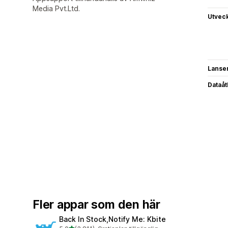
Media Pvt.Ltd.
Utvec
Lanse
Dataå
Fler appar som den här
Back In Stock,Notify Me: Kbite