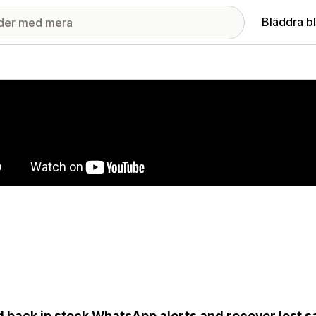
Bläddra b
ri med utvalda bilder
 back in stock WhatsApp alerts and recover lost s