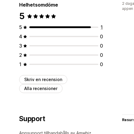
2 daga
Helhetsomdöme
appen
5
5
1
4
0
3
0
2
0
1
0
Skriv en recension
Alla recensioner
Support
Resur
Appsupport tillhandahålls av Amwhiz