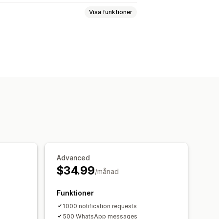
Visa funktioner
seringar
Batchutskick
Lågt lager
r
lar
Aviseringsknapp
Popup-fönster
Lagerspårning
Advanced
$34.99
/månad
Funktioner
1000 notification requests
500 WhatsApp messages