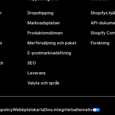
r
Dropshipping
Shopifys hjä
Marknadsplatser
API-dokume
Produktomdömen
Shopify Co
s
Merförsäljning och paket
Forskning
E-postmarknadsföring
ch
SEO
Leverans
Valuta och språk
spolicy
Webbplatskarta
Dina integritetsalternativ