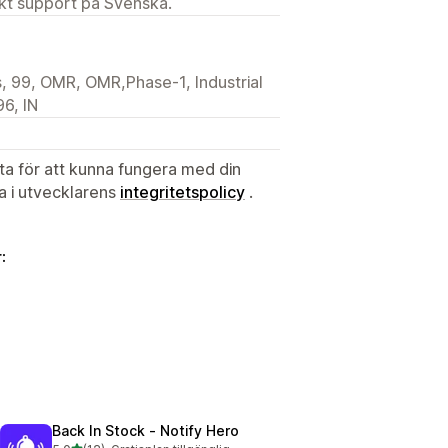
ekt support på Svenska.
 99, OMR, OMR,Phase-1, Industrial
6, IN
ata för att kunna fungera med din
ta i utvecklarens
integritetspolicy
.
:
Back In Stock ‑ Notify Hero