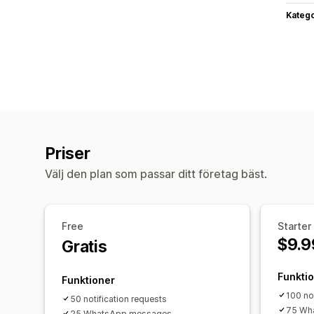
Katego
Priser
Välj den plan som passar ditt företag bäst.
Free
Starter
$9.9
Gratis
Funkti
Funktioner
100 no
50 notification requests
75 Wh
25 WhatsApp messages