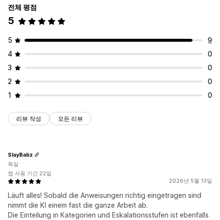
전체 평점
멀티스토어
분석
5
5
9
4
0
3
0
2
0
1
0
리뷰 작성
모든 리뷰
SlayBabz
독일
앱 사용 기간 22일
2026년 5월 13일
Läuft alles! Sobald die Anweisungen richtig eingetragen sind
nimmt die KI einem fast die ganze Arbeit ab.
Die Einteilung in Kategorien und Eskalationsstufen ist ebenfalls