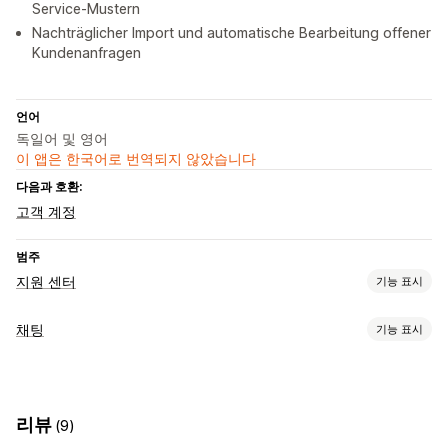
Service-Mustern
Nachträglicher Import und automatische Bearbeitung offener
Kundenanfragen
언어
독일어 및 영어
이 앱은 한국어로 번역되지 않았습니다
다음과 호환:
고객 계정
범주
지원 센터
기능 표시
채널
채팅
기능 표시
이메일
소셜 미디어
셀프서비스
지원 센터
연락처 양식
FAQ
자동 응답
워크플로 자동화
할인
FAQ
인사말
추천 제품
빠른 응답
리뷰 요청
자동-응답
응답 템플릿
AI 응답
티켓 발행
통합 받은 편지함
리뷰
(9)
주문 업데이트
교차 판매
상향 판매
자동-할당
태그 지정
스팸 탐지
주문 추적
여러 언어