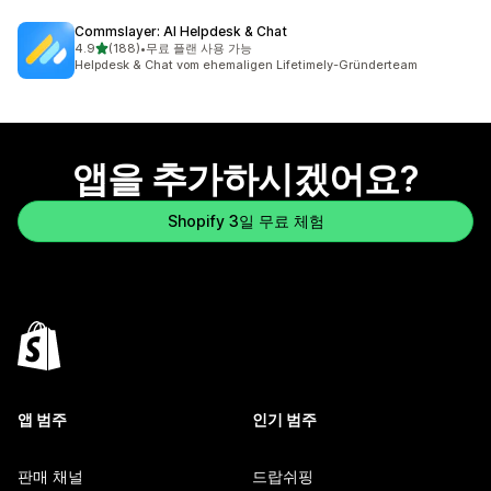
Commslayer: AI Helpdesk & Chat
별 5개 중
4.9
(188)
•
무료 플랜 사용 가능
총 리뷰 188개
Helpdesk & Chat vom ehemaligen Lifetimely-Gründerteam
앱을 추가하시겠어요?
Shopify 3일 무료 체험
앱 범주
인기 범주
판매 채널
드랍쉬핑