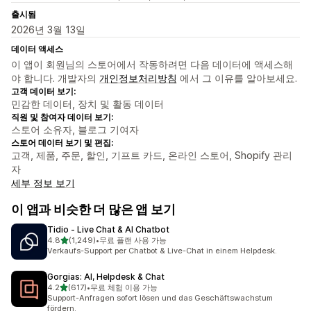
출시됨
2026년 3월 13일
데이터 액세스
이 앱이 회원님의 스토어에서 작동하려면 다음 데이터에 액세스해
야 합니다. 개발자의
개인정보처리방침
에서 그 이유를 알아보세요.
고객 데이터 보기:
민감한 데이터, 장치 및 활동 데이터
직원 및 참여자 데이터 보기:
스토어 소유자, 블로그 기여자
스토어 데이터 보기 및 편집:
고객, 제품, 주문, 할인, 기프트 카드, 온라인 스토어, Shopify 관리
자
세부 정보 보기
이 앱과 비슷한 더 많은 앱 보기
Tidio ‑ Live Chat & AI Chatbot
별 5개 중
4.8
(1,249)
•
무료 플랜 사용 가능
총 리뷰 1249개
Verkaufs-Support per Chatbot & Live-Chat in einem Helpdesk.
Gorgias: AI, Helpdesk & Chat
별 5개 중
4.2
(617)
•
무료 체험 이용 가능
총 리뷰 617개
Support-Anfragen sofort lösen und das Geschäftswachstum
fördern.