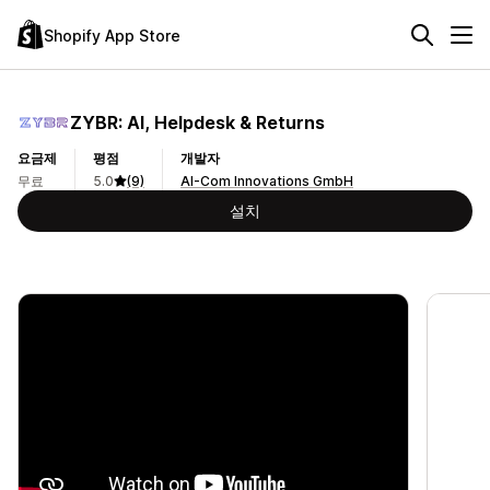
Shopify App Store
ZYBR: AI, Helpdesk & Returns
요금제
평점
개발자
무료
5.0
(9)
AI-Com Innovations GmbH
설치