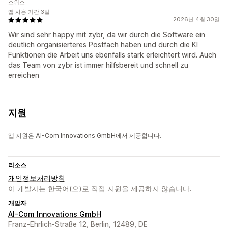
스위스
앱 사용 기간 3일
2026년 4월 30일
Wir sind sehr happy mit zybr, da wir durch die Software ein
deutlich organisierteres Postfach haben und durch die KI
Funktionen die Arbeit uns ebenfalls stark erleichtert wird. Auch
das Team von zybr ist immer hilfsbereit und schnell zu
erreichen
지원
앱 지원은 AI-Com Innovations GmbH에서 제공합니다.
리소스
개인정보처리방침
이 개발자는 한국어(으)로 직접 지원을 제공하지 않습니다.
개발자
AI-Com Innovations GmbH
Franz-Ehrlich-Straße 12, Berlin, 12489, DE