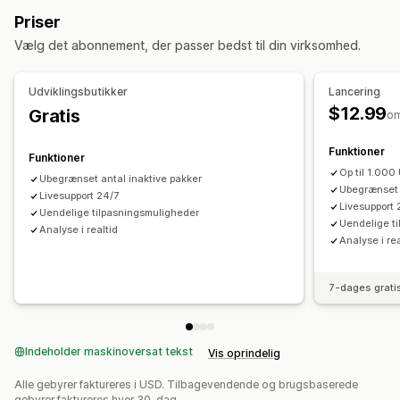
Køb én, og få én gratis
Faste priser
Mersalgspakker
Krydssalgspakker
Ofte købt sammen
Priser
Differentieret prissætning
Mængderabatter
Relaterede produkter
Digitale produkter
Vælg det abonnement, der passer bedst til din virksomhed.
Antalsbegrænsning
Faste rabatter
Procentrabatter
Fysiske produkter
Tilpassede pakker
Masserabatter
Engrospriser
Gratis levering
Priser, du kan angive
Udviklingsbutikker
Lancering
Rabatter i indkøbskurv
Rabatter ved betaling
Gaver
Faste priser
Differentieret prissætning
$12.99
Gratis
o
Produktpakker
Tidsbegrænsede tilbud
Mersalgsrabatter
Antalsbegrænsning
Rabatter
Mængderabatter
Krydssalgsrabatter
Dynamiske priser
Tilpassede rabatter
Funktioner
Faste rabatter
Procentrabatter
Rabatter i indkøbskurv
Funktioner
Administration af rabatter
Op til 1.000
Gratis levering
Køb én, og få én gratis
Massepriser
Ubegrænset antal inaktive pakker
Ubegrænset 
Redigeringsværktøj
Livesupport 24/7
Skabeloner
Masseredigering
Engrospriser
Dynamiske priser
Tilpassede priser
Livesupport 
Uendelige tilpasningsmuligheder
Tilpasset kode
Tilpassede skrifttyper
Valutakonvertering
Uendelige t
Analyse i realtid
Analyse i rea
Kampagner
Kombinering af rabatter
Rapportering
Analyser
7-dages grati
Indeholder maskinoversat tekst
Vis oprindelig
Alle gebyrer faktureres i USD. Tilbagevendende og brugsbaserede
gebyrer faktureres hver 30. dag.