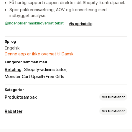
Få hurtig support i appen direkte i dit Shopify-kontrolpanel.
Spor pakkeomsætning, AOV og konvertering med
indbygget analyse.
Indeholder maskinoversat tekst
Vis oprindelig
Sprog
Engelsk
Denne app er ikke oversat til Dansk
Fungerer sammen med
Betaling
Shopify-administrator
Monster Cart Upsell+Free Gifts
Kategorier
Produktsampak
Vis funktioner
Pakketyper
Rabatter
Vis funktioner
Faste pakker
Miks og match-pakker
Pakker med varianter
Rabattyper
Pakker med uendelige muligheder
Engrospakker