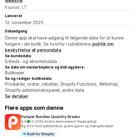
Website
Kaunas, LT
Lanceret
12. november 2025
Dataadgang
Denne app skal have adgang til følgende data for at kunne
fungere i din butik. Se hvorfor i udviklerens
politik om
beskyttelse af persondata
.
Se kundedata:
Enheds- og aktivitetsdata
Se data om medarbejdere og bidragydere:
Butiksejer
Se og rediger butiksdata:
Produkter, ordrer, rabatter, Shopify Functions, Webshop,
Shopify-administratorpanel, andre data
Se detaljer
Flere apps som denne
Pumper Bundles Quantity Breaks
ud af 5 stjerner
4,9
(3.209)
•
Gratis abonnement tilgængeligt
3209 anmeldelser i alt
Øg AOV med pakketilbud, gratis gaver og mængderabat!
Built for Shopify