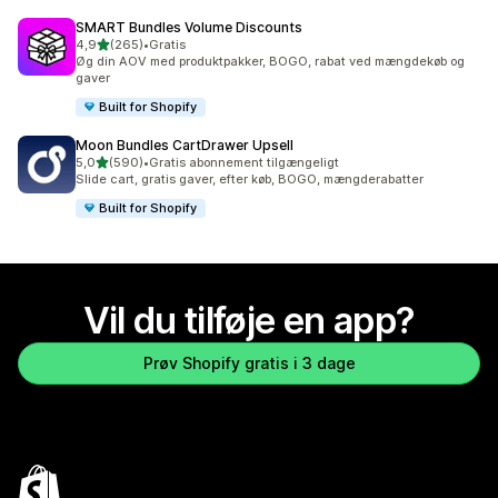
SMART Bundles Volume Discounts
ud af 5 stjerner
4,9
(265)
•
Gratis
265 anmeldelser i alt
Øg din AOV med produktpakker, BOGO, rabat ved mængdekøb og
gaver
Built for Shopify
Moon Bundles CartDrawer Upsell
ud af 5 stjerner
5,0
(590)
•
Gratis abonnement tilgængeligt
590 anmeldelser i alt
Slide cart, gratis gaver, efter køb, BOGO, mængderabatter
Built for Shopify
Vil du tilføje en app?
Prøv Shopify gratis i 3 dage