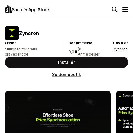
Shopify App Store
Zyncron
Priser
Bedømmelse
Udvikler
Mulighed for gratis
(0
Zyncron
0,0
prøveperiode
Anmeldelser)
Installér
Se demobutik