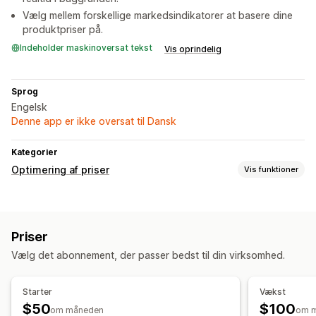
Vælg mellem forskellige markedsindikatorer at basere dine
produktpriser på.
Indeholder maskinoversat tekst
Vis oprindelig
Sprog
Engelsk
Denne app er ikke oversat til Dansk
Kategorier
Optimering af priser
Vis funktioner
Prisstyring
Tilpassede priser
Automatisk genprissætning
Prismatch
Priser
Automatiske match
Masseredigering
Vælg det abonnement, der passer bedst til din virksomhed.
Overvågning
Prissporing
Sporing af konkurrenter
Starter
Vækst
$50
$100
om måneden
om 