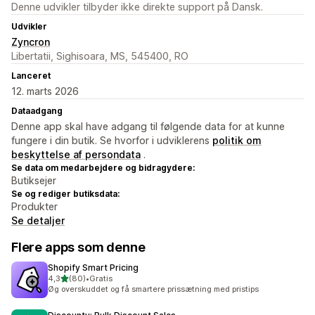
Denne udvikler tilbyder ikke direkte support på Dansk.
Udvikler
Zyncron
Libertatii, Sighisoara, MS, 545400, RO
Lanceret
12. marts 2026
Dataadgang
Denne app skal have adgang til følgende data for at kunne
fungere i din butik. Se hvorfor i udviklerens
politik om
beskyttelse af persondata
.
Se data om medarbejdere og bidragydere:
Butiksejer
Se og rediger butiksdata:
Produkter
Se detaljer
Flere apps som denne
Shopify Smart Pricing
ud af 5 stjerner
4,3
(80)
•
Gratis
80 anmeldelser i alt
Øg overskuddet og få smartere prissætning med pristips