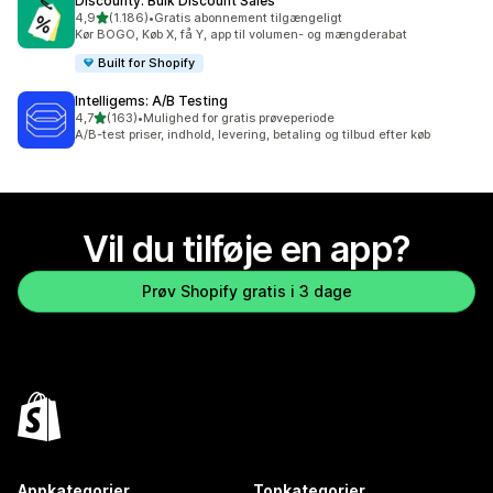
Discounty: Bulk Discount Sales
ud af 5 stjerner
4,9
(1.186)
•
Gratis abonnement tilgængeligt
1186 anmeldelser i alt
Kør BOGO, Køb X, få Y, app til volumen- og mængderabat
Built for Shopify
Intelligems: A/B Testing
ud af 5 stjerner
4,7
(163)
•
Mulighed for gratis prøveperiode
163 anmeldelser i alt
A/B-test priser, indhold, levering, betaling og tilbud efter køb
Vil du tilføje en app?
Prøv Shopify gratis i 3 dage
Appkategorier
Topkategorier