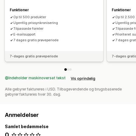
Funktioner
Funktioner
Op til 500 produkter
Op til 2.500
Ugentlig prissynkronisering
Ugentlig pri
Tilpassede formler
Tilpassede f
E-mailsupport
Prioriteret s
7 dages gratis prøveperiode
7 dages grat
7-dages gratis prøveperiode
7-dages grati
Indeholder maskinoversat tekst
Vis oprindelig
Alle gebyrer faktureres i USD. Tilbagevendende og brugsbaserede
gebyrer faktureres hver 30. dag.
Anmeldelser
Samlet bedømmelse
0