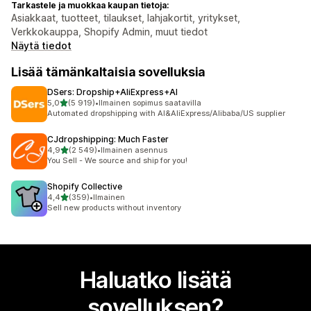
Tarkastele ja muokkaa kaupan tietoja:
Asiakkaat, tuotteet, tilaukset, lahjakortit, yritykset,
Verkkokauppa, Shopify Admin, muut tiedot
Näytä tiedot
Lisää tämänkaltaisia sovelluksia
DSers: Dropship+AliExpress+AI
/ 5 tähteä
5,0
(5 919)
•
Ilmainen sopimus saatavilla
5919 arvostelua yhteensä
Automated dropshipping with AI&AliExpress/Alibaba/US supplier
CJdropshipping: Much Faster
/ 5 tähteä
4,9
(2 549)
•
Ilmainen asennus
2549 arvostelua yhteensä
You Sell - We source and ship for you!
Shopify Collective
/ 5 tähteä
4,4
(359)
•
Ilmainen
359 arvostelua yhteensä
Sell new products without inventory
Haluatko lisätä
sovelluksen?