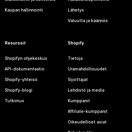
Kaupan hallinnointi
Lähetys
Valuutta ja käännös
Resurssit
Shopify
Shopifyn ohjekeskus
Tietoja
API-dokumentaatio
Uramahdollisuudet
Shopify-yhteisö
Sijoittajat
Shopify-blogi
Lehdistö ja media
Tutkimus
Kumppanit
Affiliate-kumppanit
Oikeudelliset asiat