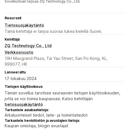
Sovellustuen tarjoaa ZQ Technology Co., Ltd.
Resurssit
Tietosuojakäytäntö
Tämä kehittäjä ei tarjoa suoraa tukea kielellä Suomi.
Kehittäjä
ZQ Technology Co., Ltd
Verkkosivusto
19H Maxgrand Plaza, Tai Yau Street, San Po Kong, KL,
999077, HK
Lanseerattu
17. lokakuu 2024
Tietojen käyttöoikeus
Tämän sovellus tarvitsee seuraavien tietojen käyttöoikeuden,
jotta se voi toimia kaupassasi. Katso kehittäjän
tietosuojakäytäntö
.
Tarkastele asiakastietoja:
Arkaluonteiset tiedot, laite- ja toimintatiedot
Tarkastele henkilöstön ja avustajien tietoja:
Kaupan omistaja, blogin avustajat