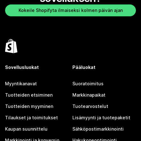
Kokeile Shopifyta ilmaiseksi kolmen päivän ajan
Sovellusluokat
Pääluokat
Myyntikanavat
Suoratoimitus
Tuotteiden etsiminen
Markkinapaikat
Tuotteiden myyminen
Tuotearvostelut
Tilaukset ja toimitukset
Lisämyynti ja tuotepaketit
Kaupan suunnittelu
Sähköpostimarkkinointi
Markkinointi ja konversio
Hakukoneoptimointi