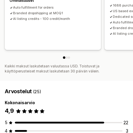
Ominaisuudet
Kiina
Yhdysvallat
1688 purcha
Auto fulfillment for orders
US based ex
Branded dropshipping at MOQ1
Dedicated s
AI listing credits - 100 credit/month
Auto fulfillm
Branded dro
AI listing c
Kaikki maksut laskutetaan valuutassa USD. Toistuvat ja
käyttöperusteiset maksut laskutetaan 30 päivän välein.
Arvostelut
(25)
Kokonaisarvio
4,9
5
22
4
3