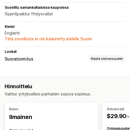
Suosittu samankaltaisissa kaupoissa
Sijaintipaikka Yhdysvallat
Kielet
Englanti
Tätä sovellusta ei ole käännetty kielelle Suomi
Luokat
Suoratoimitus
Näytä ominaisuudet
Myytävät tuotteet
Vaatteet ja asusteet
Laukut ja matkalaukut
Hinnoittelu
Koti ja puutarha
Terveys ja kauneus
Ruoka ja juoma
Valitse yrityksellesi parhaiten sopiva sopimus.
Elektroniikka
Taide ja käsityö
Viihde ja media
Lelut ja pelit
Vauvatuotteet
Urheilutuotteet
Basic
Advanced
Lemmikkieläintuotteet
Huonekalut
Yritykset ja toimistot
$29.90
Ilmainen
/
Laitteistot
Autotarvikkeet
Aikuistuotteet
Hankintasijainnit
Ominaisuude