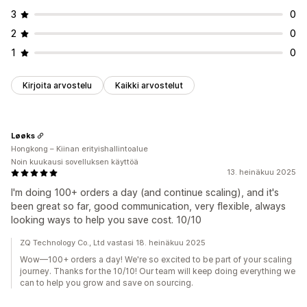
3
0
2
0
1
0
Kirjoita arvostelu
Kaikki arvostelut
Løøks
Hongkong – Kiinan erityishallintoalue
Noin kuukausi sovelluksen käyttöä
13. heinäkuu 2025
I'm doing 100+ orders a day (and continue scaling), and it's
been great so far, good communication, very flexible, always
looking ways to help you save cost. 10/10
ZQ Technology Co., Ltd vastasi 18. heinäkuu 2025
Wow—100+ orders a day! We're so excited to be part of your scaling
journey. Thanks for the 10/10! Our team will keep doing everything we
can to help you grow and save on sourcing.