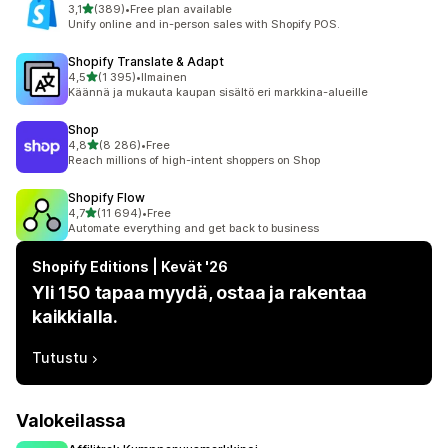
/ 5 tähteä
3,1
(389)
•
Free plan available
389 arvostelua yhteensä
Unify online and in-person sales with Shopify POS.
Shopify Translate & Adapt
/ 5 tähteä
4,5
(1 395)
•
Ilmainen
1395 arvostelua yhteensä
Käännä ja mukauta kaupan sisältö eri markkina-alueille
Shop
/ 5 tähteä
4,8
(8 286)
•
Free
8286 arvostelua yhteensä
Reach millions of high-intent shoppers on Shop
Shopify Flow
/ 5 tähteä
4,7
(11 694)
•
Free
11694 arvostelua yhteensä
Automate everything and get back to business
Shopify Editions | Kevät '26
Yli 150 tapaa myydä, ostaa ja rakentaa
kaikkialla.
Tutustu
Valokeilassa