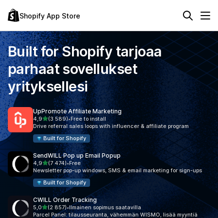
Shopify App Store
Built for Shopify
tarjoaa
parhaat sovellukset
yrityksellesi
UpPromote Affiliate Marketing
/ 5 tähteä
4,9
(3 589)
•
Free to install
3589 arvostelua yhteensä
Drive referral sales loops with influencer & affiliate program
Built for Shopify
SendWILL Pop up Email Popup
/ 5 tähteä
4,9
(7 474)
•
Free
7474 arvostelua yhteensä
Newsletter pop-up windows, SMS & email marketing for sign-ups
Built for Shopify
CWILL Order Tracking
/ 5 tähteä
5,0
(2 857)
•
Ilmainen sopimus saatavilla
2857 arvostelua yhteensä
Parcel Panel: tilausseuranta, vähemmän WISMO, lisää myyntiä