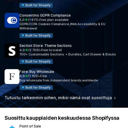
Built for Shopify
Consentmo GDPR Compliance
/ 5 tähteä
5,0
(1 871)
•
Free plan available
1871 arvostelua yhteensä
GDPR/CCPA Cookies Compliance,Web Accessibility & EU
Withdrawal
Built for Shopify
Section Store: Theme Sections
/ 5 tähteä
4,9
(2 709)
•
Free to install
2709 arvostelua yhteensä
700+ Customisable Sections. + Bundles, Cart Drawer & Blocks
Built for Shopify
Faire: Buy Wholesale
/ 5 tähteä
4,9
(1 159)
•
Free
1159 arvostelua yhteensä
Buy wholesale from independent brands worldwide
Built for Shopify
Tutustu tarkemmin siihen, miksi nämä ovat suosittuja
Suosittu kauppiaiden keskuudessa Shopifyssa
Point of Sale