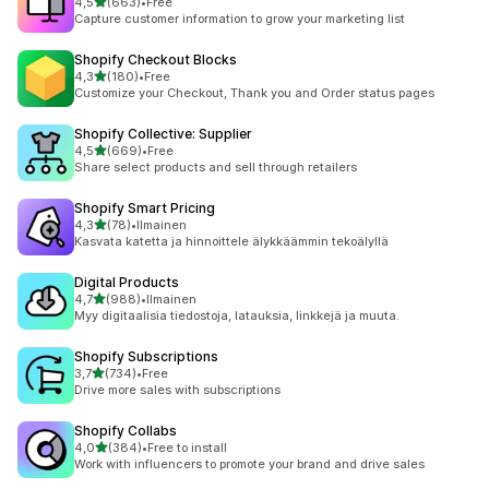
/ 5 tähteä
4,5
(663)
•
Free
663 arvostelua yhteensä
Capture customer information to grow your marketing list
Shopify Checkout Blocks
/ 5 tähteä
4,3
(180)
•
Free
180 arvostelua yhteensä
Customize your Checkout, Thank you and Order status pages
Shopify Collective: Supplier
/ 5 tähteä
4,5
(669)
•
Free
669 arvostelua yhteensä
Share select products and sell through retailers
Shopify Smart Pricing
/ 5 tähteä
4,3
(78)
•
Ilmainen
78 arvostelua yhteensä
Kasvata katetta ja hinnoittele älykkäämmin tekoälyllä
Digital Products
/ 5 tähteä
4,7
(988)
•
Ilmainen
988 arvostelua yhteensä
Myy digitaalisia tiedostoja, latauksia, linkkejä ja muuta.
Shopify Subscriptions
/ 5 tähteä
3,7
(734)
•
Free
734 arvostelua yhteensä
Drive more sales with subscriptions
Shopify Collabs
/ 5 tähteä
4,0
(384)
•
Free to install
384 arvostelua yhteensä
Work with influencers to promote your brand and drive sales