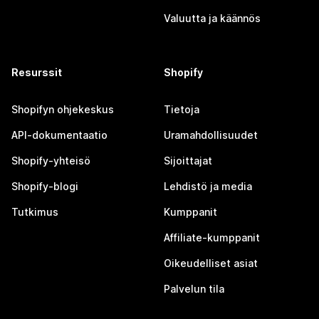
Valuutta ja käännös
Resurssit
Shopify
Shopifyn ohjekeskus
Tietoja
API-dokumentaatio
Uramahdollisuudet
Shopify-yhteisö
Sijoittajat
Shopify-blogi
Lehdistö ja media
Tutkimus
Kumppanit
Affiliate-kumppanit
Oikeudelliset asiat
Palvelun tila