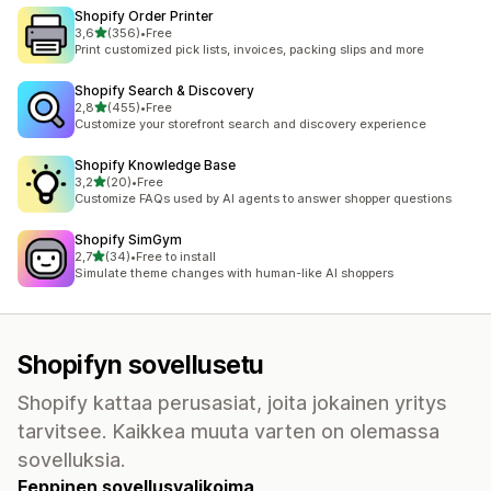
Shopify Order Printer
/ 5 tähteä
3,6
(356)
•
Free
356 arvostelua yhteensä
Print customized pick lists, invoices, packing slips and more
Shopify Search & Discovery
/ 5 tähteä
2,8
(455)
•
Free
455 arvostelua yhteensä
Customize your storefront search and discovery experience
Shopify Knowledge Base
/ 5 tähteä
3,2
(20)
•
Free
20 arvostelua yhteensä
Customize FAQs used by AI agents to answer shopper questions
Shopify SimGym
/ 5 tähteä
2,7
(34)
•
Free to install
34 arvostelua yhteensä
Simulate theme changes with human-like AI shoppers
Shopifyn sovellusetu
Shopify kattaa perusasiat, joita jokainen yritys
tarvitsee. Kaikkea muuta varten on olemassa
sovelluksia.
Eeppinen sovellusvalikoima