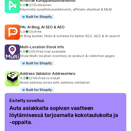
Affilitrak Kumppanuusmarkkinoi
/ 5 tähteä
5,0
(213)
•
Ilmainen
213 arvostelua yhteensä
Käynnistä suosittelumarkkinointi, affiliate-ohjelmat & MLM
Built for Shopify
PAI: AI Blog, AI SEO & AEO
/ 5 tähteä
5,0
(3)
•
Free
3 arvostelua yhteensä
AI Blog builder, FAQs & schema for better SEO, AEO & AI search
Multi‑Location Stock info
/ 5 tähteä
5,0
(23)
•
Free trial available
23 arvostelua yhteensä
Show Multi-location inventory on product & collection pages
Built for Shopify
Address Validator AddressHero
/ 5 tähteä
4,9
(214)
•
Free to install
214 arvostelua yhteensä
Avoid address errors with address validation
Built for Shopify
Esitelty sovellus
Auta asiakkaita sopivan vaatteen
löytämisessä tarjoamalla kokotaulukoita ja
‑oppaita.