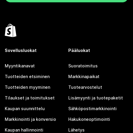
Sovellusluokat
Pääluokat
Myyntikanavat
Suoratoimitus
Tuotteiden etsiminen
Markkinapaikat
Tuotteiden myyminen
Tuotearvostelut
Tilaukset ja toimitukset
Lisämyynti ja tuotepaketit
Kaupan suunnittelu
Sähköpostimarkkinointi
Markkinointi ja konversio
Hakukoneoptimointi
Kaupan hallinnointi
Lähetys