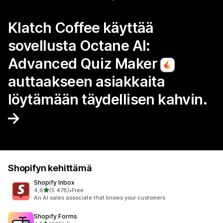
Klatch Coffee käyttää
sovellusta Octane AI:
Advanced Quiz Maker
auttaakseen asiakkaita
löytämään täydellisen kahvin.
Shopifyn kehittämä
Shopify Inbox
/ 5 tähteä
4,6
(5 478)
•
Free
5478 arvostelua yhteensä
An AI sales associate that knows your customers
Shopify Forms