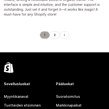
interface is simple and intuitive, and the customer support is
outstanding. Just set it and forget it—it works like magic! A
must-have for any Shopify store!
1
2
Sovellusluokat
Pääluokat
Myyntikanavat
Suoratoimitus
Tuotteiden etsiminen
Markkinapaikat