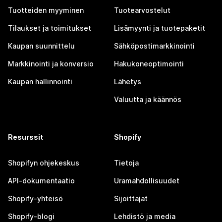
Tuotteiden myyminen
Tuotearvostelut
Tilaukset ja toimitukset
Lisämyynti ja tuotepaketit
Kaupan suunnittelu
Sähköpostimarkkinointi
Markkinointi ja konversio
Hakukoneoptimointi
Kaupan hallinnointi
Lähetys
Valuutta ja käännös
Resurssit
Shopify
Shopifyn ohjekeskus
Tietoja
API-dokumentaatio
Uramahdollisuudet
Shopify-yhteisö
Sijoittajat
Shopify-blogi
Lehdistö ja media