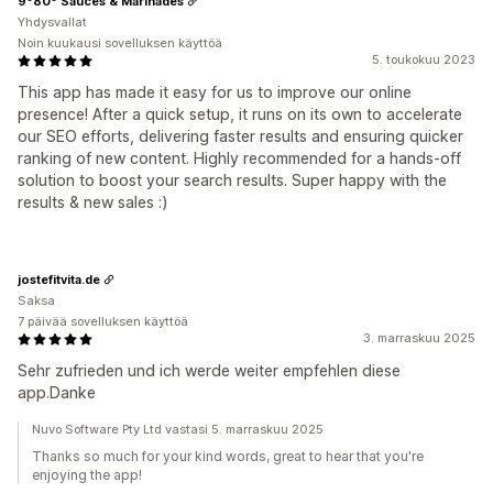
9º80º Sauces & Marinades
Yhdysvallat
Noin kuukausi sovelluksen käyttöä
5. toukokuu 2023
This app has made it easy for us to improve our online
presence! After a quick setup, it runs on its own to accelerate
our SEO efforts, delivering faster results and ensuring quicker
ranking of new content. Highly recommended for a hands-off
solution to boost your search results. Super happy with the
results & new sales :)
jostefitvita.de
Saksa
7 päivää sovelluksen käyttöä
3. marraskuu 2025
Sehr zufrieden und ich werde weiter empfehlen diese
app.Danke
Nuvo Software Pty Ltd vastasi 5. marraskuu 2025
Thanks so much for your kind words, great to hear that you're
enjoying the app!