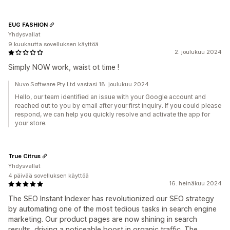
EUG FASHION
Yhdysvallat
9 kuukautta sovelluksen käyttöä
2. joulukuu 2024
Simply NOW work, waist ot time !
Nuvo Software Pty Ltd vastasi 18. joulukuu 2024
Hello, our team identified an issue with your Google account and
reached out to you by email after your first inquiry. If you could please
respond, we can help you quickly resolve and activate the app for
your store.
True Citrus
Yhdysvallat
4 päivää sovelluksen käyttöä
16. heinäkuu 2024
The SEO Instant Indexer has revolutionized our SEO strategy
by automating one of the most tedious tasks in search engine
marketing. Our product pages are now shining in search
results, driving a noticeable boost in organic traffic. The