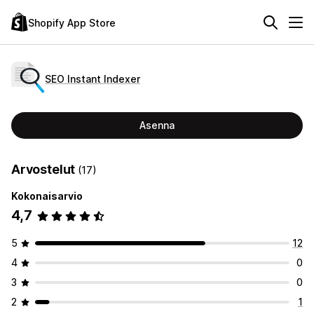
Shopify App Store
SEO Instant Indexer
Asenna
Arvostelut
(17)
Kokonaisarvio
4,7
5
12
4
0
3
0
2
1