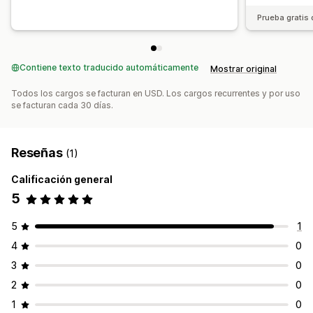
Prueba gratis 
Contiene texto traducido automáticamente
Mostrar original
Todos los cargos se facturan en USD. Los cargos recurrentes y por uso
se facturan cada 30 días.
Reseñas
(1)
Calificación general
5
5
1
4
0
3
0
2
0
1
0