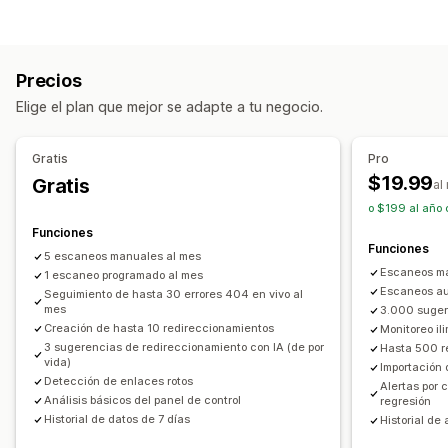
Precios
Elige el plan que mejor se adapte a tu negocio.
Gratis
Pro
$19.99
Gratis
al
o $199 al año 
Funciones
Funciones
5 escaneos manuales al mes
Escaneos man
1 escaneo programado al mes
Escaneos au
Seguimiento de hasta 30 errores 404 en vivo al
mes
3.000 suger
Creación de hasta 10 redireccionamientos
Monitoreo il
3 sugerencias de redireccionamiento con IA (de por
Hasta 500 r
vida)
Importación 
Detección de enlaces rotos
Alertas por 
Análisis básicos del panel de control
regresión
Historial de datos de 7 días
Historial de 