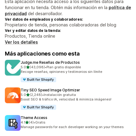
Esta aplicación necesita acceso a los siguientes datos para
funcionar en tu tienda. Obtén más información en la
política de
privacidad
del desarrollador.
Ver datos de empleados y colaboradores:
Propietario de tienda, personas colaboradoras del blog
Ver y editar datos de la tienda:
Productos, Tienda online
Ver los detalles
Más aplicaciones como esta
Judge.me Reseñas de Productos
de 5 estrellas
5.0
(43,098)
•
Plan gratis disponible
43098 reseñas en total
Recoge reseñas, opiniones y testimonios sin límite
Built for Shopify
Tiny SEO Speed Image Optimizer
de 5 estrellas
5.0
(2,248)
•
Instalación gratuita
2248 reseñas en total
Boost SEO & tráfico IA, velocidad & minimiza imágenes!
Built for Shopify
Theme Access
de 5 estrellas
4.1
(4)
•
Gratis
4 reseñas en total
Manage passwords for each developer working on your themes