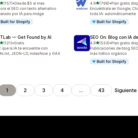
de 5 estrellas
de 5 estrellas
(157)
•
Desde $5 al mes
4.9
(798)
•
Plan gratis dis
 reseñas en total
798 reseñas en total
ora el SEO con texto alternativo
Encuéntrate en Google, C
erado por IA para imáge
toda IA: automáticamente
Built for Shopify
Built for Shopify
TLab — Get Found by AI
SEO On: Blog con IA d
de 5 estrellas
de 5 estrellas
(121)
•
Gratis
4.9
(533)
•
Plan gratis dis
 reseñas en total
533 reseñas en total
 que la IA te encuentre con
Publicaciones de blog SEO
s.txt, JSON-LD, IndexNow y GA4
más tráfico orgánico
Built for Shopify
Siguiente
1
2
3
4
…
43