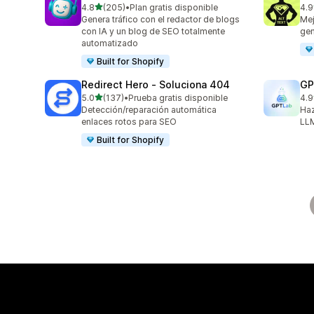
de 5 estrellas
4.8
(205)
•
Plan gratis disponible
4.9
205 reseñas en total
157
Genera tráfico con el redactor de blogs
Mej
con IA y un blog de SEO totalmente
gen
automatizado
Built for Shopify
Redirect Hero ‑ Soluciona 404
GP
de 5 estrellas
5.0
(137)
•
Prueba gratis disponible
4.9
137 reseñas en total
121
Detección/reparación automática
Haz
enlaces rotos para SEO
LLM
Built for Shopify