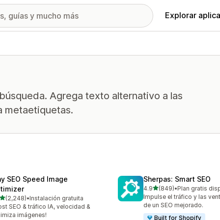
Explorar aplic
 búsqueda. Agrega texto alternativo a las
a metaetiquetas.
ny SEO Speed Image
Sherpas: Smart SEO
de 5 estrellas
timizer
4.9
(849)
•
Plan gratis dis
849 reseñas en total
Impulse el tráfico y las ven
de 5 estrellas
(2,248)
•
Instalación gratuita
8 reseñas en total
de un SEO mejorado.
st SEO & tráfico IA, velocidad &
imiza imágenes!
Built for Shopify