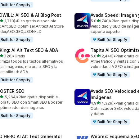
Built for Shopify
OWILL: AI SEO & AI Blog Post
Avada Speed: Imagen 
de 5 estrellas
de 5 estrellas
(1,718)
•
Plan gratis disponible
5.0
(740)
•
Plan gratis dis
8 reseñas en total
740 reseñas en total
Ant,SEO Optimizer,Alt text,AI Store
Velocidad y SEO de imáge
ilder,AEO,GEO,JSON-LD
soporte experto
Built for Shopify
Built for Shopify
tKing: AI Alt Text SEO & ADA
Tapita AI SEO Optimiz
de 5 estrellas
de 5 estrellas
(126)
•
Gratis
5.0
(2,446)
•
Plan gratis d
 reseñas en total
2446 reseñas en total
imiza todos los textos alternativos
Atrae tráfico y ventas con 
las imágenes, mejora el SEO y la
velocidad, IA SEO e imáge
esibilidad: ADA
Built for Shopify
Built for Shopify
OSTER SEO
Avada SEO Velocidad 
de 5 estrellas
(5,264)
•
Plan gratis disponible
Imágenes
4 reseñas en total
ora tu SEO con Smart SEO Booster
de 5 estrellas
4.9
(4,329)
•
Plan gratis d
4329 reseñas en total
ptimizador de imágenes
Optimizador SEO: velocid
y datos
Built for Shopify
Built for Shopify
O HERO AI Alt Text Generator
Webrex: Esquema SE