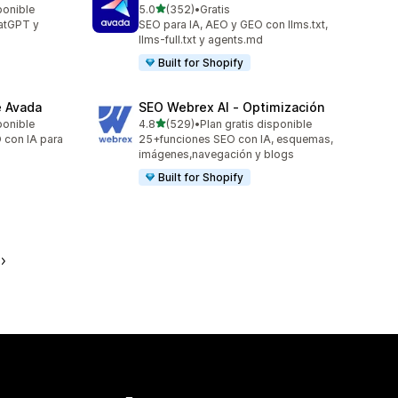
de 5 estrellas
ponible
5.0
(352)
•
Gratis
352 reseñas en total
hatGPT y
SEO para IA, AEO y GEO con llms.txt,
llms-full.txt y agents.md
Built for Shopify
e Avada
SEO Webrex AI ‑ Optimización
de 5 estrellas
ponible
4.8
(529)
•
Plan gratis disponible
529 reseñas en total
 con IA para
25+funciones SEO con IA, esquemas,
imágenes,navegación y blogs
Built for Shopify