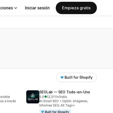
aciones
Iniciar sesión
Empieza gratis
Built for Shopify
SEOLab — SEO Todo‑en‑Uno
de 5 estrellas
ponible
5.0
(2,311)
•
Gratis
2311 reseñas en total
tas a través
AI Smart SEO + Optim. Imágenes,
Informes SEO, Alt Tags+
Built for Shopify