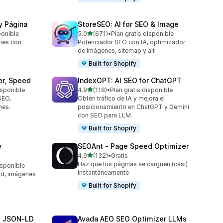
y Página
StoreSEO: AI for SEO & Image
de 5 estrellas
ponible
5.0
(671)
•
Plan gratis disponible
671 reseñas en total
nes con
Potenciador SEO con IA, optimizador
de imágenes, sitemap y alt
Built for Shopify
er, Speed
IndexGPT: AI SEO for ChatGPT
de 5 estrellas
isponible
4.9
(118)
•
Plan gratis disponible
118 reseñas en total
SEO,
Obtén tráfico de IA y mejora el
nes.
posicionamiento en ChatGPT y Gemini
con SEO para LLM
Built for Shopify
e
SEOAnt ‑ Page Speed Optimizer
de 5 estrellas
4.9
(132)
•
Gratis
132 reseñas en total
Haz que tus páginas se carguen (casi)
isponible
instantáneamente
ad, imágenes
Built for Shopify
O JSON‑LD
Avada AEO SEO Optimizer LLMs