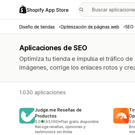
Shopify App Store
Diseño de tiendas
Optimización de páginas web
SEO
Aplicaciones de SEO
Optimiza tu tienda e impulsa el tráfico de
imágenes, corrige los enlaces rotos y cre
1.030 aplicaciones
Judge.me Reseñas de
Ti
Productos
Op
de 5 estrellas
5.0
(43,100)
•
Plan gratis disponible
5.0
43100 reseñas en total
224
Recoge reseñas, opiniones y
Boo
testimonios sin límite
min