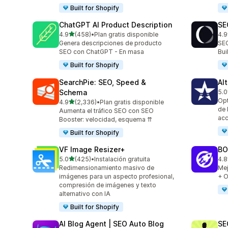
Built for Shopify
ChatGPT AI Product Description
SE
de 5 estrellas
4.9
(458)
•
Plan gratis disponible
4.9
458 reseñas en total
171
Genera descripciones de producto
SEO
SEO con ChatGPT - En masa
Bu
Built for Shopify
SearchPie: SEO, Speed &
Al
Schema
5.0
126
Opt
de 5 estrellas
4.9
(2,336)
•
Plan gratis disponible
2336 reseñas en total
de 
Aumenta el tráfico SEO con SEO
acc
Booster: velocidad, esquema ⇈
Built for Shopify
VF Image Resizer+
BO
de 5 estrellas
5.0
(425)
•
Instalación gratuita
4.8
425 reseñas en total
526
Redimensionamiento masivo de
Mej
imágenes para un aspecto profesional,
+ O
compresión de imágenes y texto
alternativo con IA
Built for Shopify
AI Blog Agent | SEO Auto Blog
SE