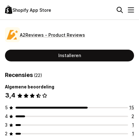
Shopify App Store
A2Reviews ‑ Product Reviews
Installeren
Recensies
(22)
Algemene beoordeling
3,4
5
15
4
2
3
1
2
1