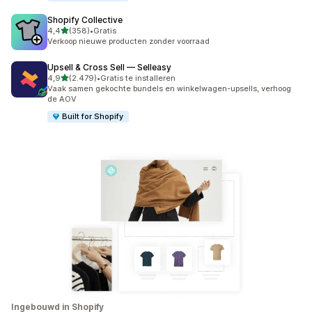
Shopify Collective
van 5 sterren
4,4
(358)
•
Gratis
358 recensies in totaal
Verkoop nieuwe producten zonder voorraad
Upsell & Cross Sell — Selleasy
van 5 sterren
4,9
(2.479)
•
Gratis te installeren
2479 recensies in totaal
Vaak samen gekochte bundels en winkelwagen-upsells, verhoog
de AOV
Built for Shopify
Ingebouwd in Shopify