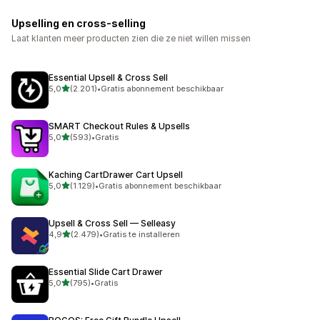
Upselling en cross-selling
Laat klanten meer producten zien die ze niet willen missen
Essential Upsell & Cross Sell
van 5 sterren
5,0
(2.201)
•
Gratis abonnement beschikbaar
2201 recensies in totaal
SMART Checkout Rules & Upsells
van 5 sterren
5,0
(593)
•
Gratis
593 recensies in totaal
Kaching CartDrawer Cart Upsell
van 5 sterren
5,0
(1.129)
•
Gratis abonnement beschikbaar
1129 recensies in totaal
Upsell & Cross Sell — Selleasy
van 5 sterren
4,9
(2.479)
•
Gratis te installeren
2479 recensies in totaal
Essential Slide Cart Drawer
van 5 sterren
5,0
(795)
•
Gratis
795 recensies in totaal