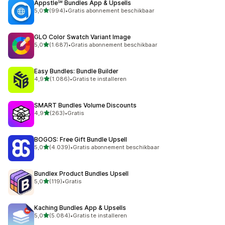
Appstle℠ Bundles App & Upsells
van 5 sterren
5,0
(994)
•
Gratis abonnement beschikbaar
994 recensies in totaal
GLO Color Swatch Variant Image
van 5 sterren
5,0
(1.687)
•
Gratis abonnement beschikbaar
1687 recensies in totaal
Easy Bundles: Bundle Builder
van 5 sterren
4,9
(1.086)
•
Gratis te installeren
1086 recensies in totaal
SMART Bundles Volume Discounts
van 5 sterren
4,9
(263)
•
Gratis
263 recensies in totaal
BOGOS: Free Gift Bundle Upsell
van 5 sterren
5,0
(4.039)
•
Gratis abonnement beschikbaar
4039 recensies in totaal
Bundlex Product Bundles Upsell
van 5 sterren
5,0
(119)
•
Gratis
119 recensies in totaal
Kaching Bundles App & Upsells
van 5 sterren
5,0
(5.084)
•
Gratis te installeren
5084 recensies in totaal