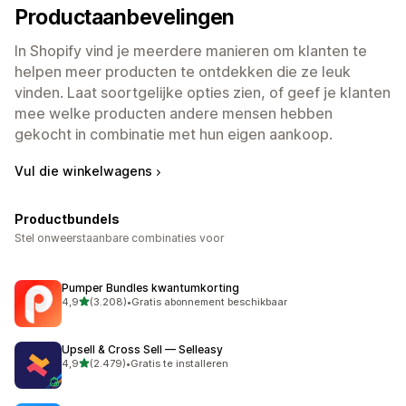
Productaanbevelingen
In Shopify vind je meerdere manieren om klanten te
helpen meer producten te ontdekken die ze leuk
vinden. Laat soortgelijke opties zien, of geef je klanten
mee welke producten andere mensen hebben
gekocht in combinatie met hun eigen aankoop.
Vul die winkelwagens
Productbundels
Stel onweerstaanbare combinaties voor
Pumper Bundles kwantumkorting
van 5 sterren
4,9
(3.208)
•
Gratis abonnement beschikbaar
3208 recensies in totaal
Upsell & Cross Sell — Selleasy
van 5 sterren
4,9
(2.479)
•
Gratis te installeren
2479 recensies in totaal