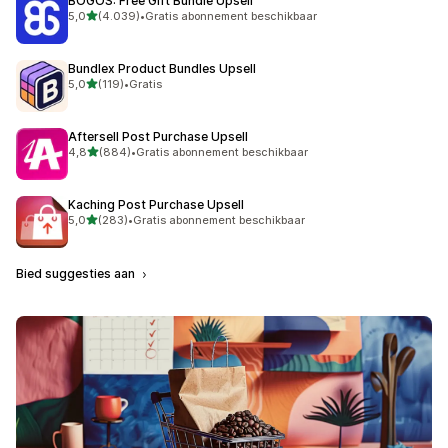
BOGOS: Free Gift Bundle Upsell
van 5 sterren
5,0
(4.039)
•
Gratis abonnement beschikbaar
4039 recensies in totaal
Bundlex Product Bundles Upsell
van 5 sterren
5,0
(119)
•
Gratis
119 recensies in totaal
Aftersell Post Purchase Upsell
van 5 sterren
4,8
(884)
•
Gratis abonnement beschikbaar
884 recensies in totaal
Kaching Post Purchase Upsell
van 5 sterren
5,0
(283)
•
Gratis abonnement beschikbaar
283 recensies in totaal
Bied suggesties aan