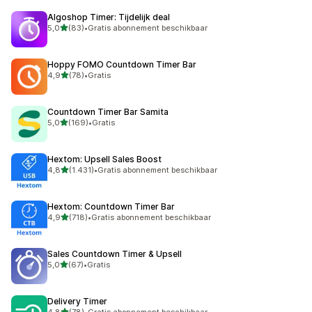
Algoshop Timer: Tijdelijk deal
van 5 sterren
5,0
(83)
•
Gratis abonnement beschikbaar
83 recensies in totaal
Hoppy FOMO Countdown Timer Bar
van 5 sterren
4,9
(78)
•
Gratis
78 recensies in totaal
Countdown Timer Bar Samita
van 5 sterren
5,0
(169)
•
Gratis
169 recensies in totaal
Hextom: Upsell Sales Boost
van 5 sterren
4,8
(1.431)
•
Gratis abonnement beschikbaar
1431 recensies in totaal
Hextom: Countdown Timer Bar
van 5 sterren
4,9
(718)
•
Gratis abonnement beschikbaar
718 recensies in totaal
Sales Countdown Timer & Upsell
van 5 sterren
5,0
(67)
•
Gratis
67 recensies in totaal
Delivery Timer
van 5 sterren
4,8
(78)
•
Gratis abonnement beschikbaar