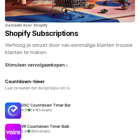
Gemaakt door Shopify
Shopify Subscriptions
Verhoog je omzet door van eenmalige klanten trouwe
klanten te maken.
Stimuleer vervolgaankopen
Countdown-timer
Laat ze weten dat de tijd bijna om is.
GSC Countdown Timer Bar
van 5 sterren
4,9
(474)
•
Gratis
474 recensies in totaal
VR Countdown Timer Balk
van 5 sterren
5,0
(80)
•
Gratis
80 recensies in totaal