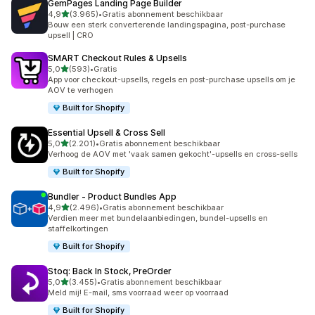
GemPages Landing Page Builder
van 5 sterren
4,9
(3.965)
•
Gratis abonnement beschikbaar
3965 recensies in totaal
Bouw een sterk converterende landingspagina, post-purchase
upsell | CRO
SMART Checkout Rules & Upsells
van 5 sterren
5,0
(593)
•
Gratis
593 recensies in totaal
App voor checkout-upsells, regels en post-purchase upsells om je
AOV te verhogen
Built for Shopify
Essential Upsell & Cross Sell
van 5 sterren
5,0
(2.201)
•
Gratis abonnement beschikbaar
2201 recensies in totaal
Verhoog de AOV met 'vaak samen gekocht'-upsells en cross-sells
Built for Shopify
Bundler ‑ Product Bundles App
van 5 sterren
4,9
(2.496)
•
Gratis abonnement beschikbaar
2496 recensies in totaal
Verdien meer met bundelaanbiedingen, bundel-upsells en
staffelkortingen
Built for Shopify
Stoq: Back In Stock, PreOrder
van 5 sterren
5,0
(3.455)
•
Gratis abonnement beschikbaar
3455 recensies in totaal
Meld mij! E-mail, sms voorraad weer op voorraad
Built for Shopify