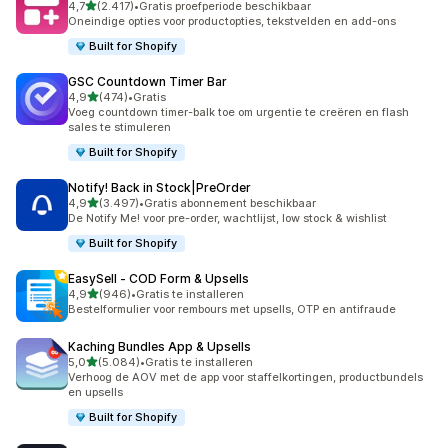
van 5 sterren
4,7
(2.417)
•
Gratis proefperiode beschikbaar
2417 recensies in totaal
Oneindige opties voor productopties, tekstvelden en add-ons
Built for Shopify
GSC Countdown Timer Bar
van 5 sterren
4,9
(474)
•
Gratis
474 recensies in totaal
Voeg countdown timer-balk toe om urgentie te creëren en flash
sales te stimuleren
Built for Shopify
Notify! Back in Stock|PreOrder
van 5 sterren
4,9
(3.497)
•
Gratis abonnement beschikbaar
3497 recensies in totaal
De Notify Me! voor pre-order, wachtlijst, low stock & wishlist
Built for Shopify
EasySell ‑ COD Form & Upsells
van 5 sterren
4,9
(946)
•
Gratis te installeren
946 recensies in totaal
Bestelformulier voor rembours met upsells, OTP en antifraude
Kaching Bundles App & Upsells
van 5 sterren
5,0
(5.084)
•
Gratis te installeren
5084 recensies in totaal
Verhoog de AOV met de app voor staffelkortingen, productbundels
en upsells
Built for Shopify