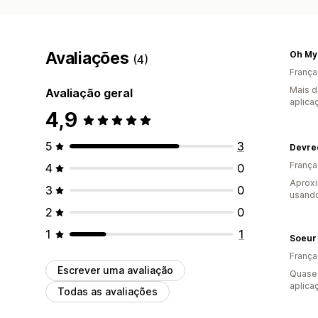
Avaliações
Oh My
(4)
França
Mais d
Avaliação geral
aplica
4,9
5
3
Devre
França
4
0
Aprox
3
0
usando
2
0
1
1
Soeur
França
Escrever uma avaliação
Quase 
aplica
Todas as avaliações