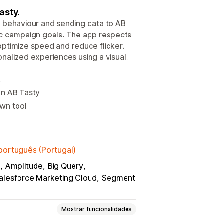
asty.
r behaviour and sending data to AB
ic campaign goals. The app respects
optimize speed and reduce flicker.
nalized experiences using a visual,
.
on AB Tasty
own tool
 português (Portugal)
y
Amplitude
Big Query
alesforce Marketing Cloud
Segment
Mostrar funcionalidades