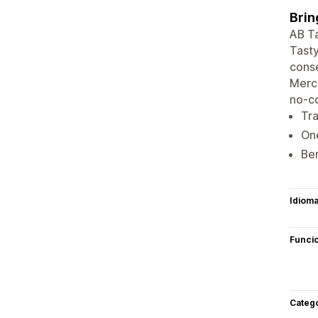
Brin
AB Ta
Tasty
conse
Merch
no-co
Tra
One
Ben
Idiom
Funci
Categ