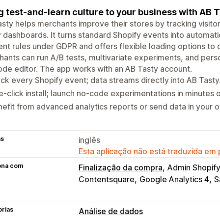
g test-and-learn culture to your business with AB T
sty helps merchants improve their stores by tracking visito
 dashboards. It turns standard Shopify events into automat
nt rules under GDPR and offers flexible loading options to 
ants can run A/B tests, multivariate experiments, and perso
de editor. The app works with an AB Tasty account.
ck every Shopify event; data streams directly into AB Tasty
-click install; launch no-code experimentations in minutes 
efit from advanced analytics reports or send data in your 
as
inglês
Esta aplicação não está traduzida em
ona com
Finalização da compra
Admin Shopif
Contentsquare
Google Analytics 4
S
orias
Análise de dados