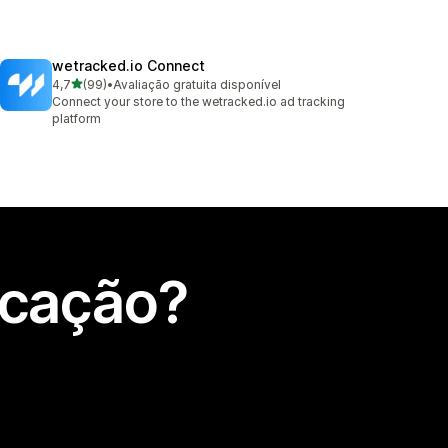
wetracked.io Connect
de 5 estrelas
4,7
(99)
•
Avaliação gratuita disponível
99 total de avaliações
Connect your store to the wetracked.io ad tracking
platform
icação?