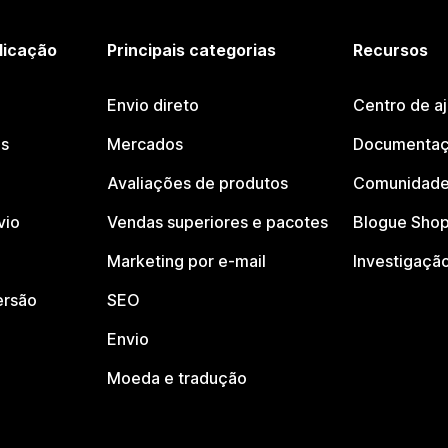
licação
Principais categorias
Recursos
Envio direto
Centro de a
os
Mercados
Documentaç
Avaliações de produtos
Comunidade
vio
Vendas superiores e pacotes
Blogue Shop
Marketing por e-mail
Investigaçã
ersão
SEO
Envio
Moeda e tradução