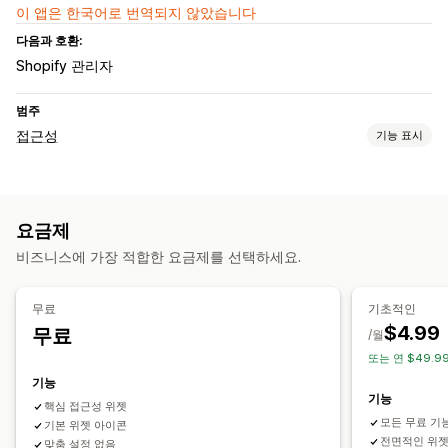
이 앱은 한국어로 번역되지 않았습니다
다음과 호환:
Shopify 관리자
범주
접근성
기능 표시
규정 준수 유형
ADA
EAA
WCAG
요금제
접근성 도구
비즈니스에 가장 적합한 요금제를 선택하세요.
안내
텍스트 음성 변환
대비
밝기
키보드 탐색
툴팁
대체 텍스트
여러 언어
텍스트 간격
커서 사이즈
글꼴 사이즈
무료
기초적인
그레이스케일
링크 하이라이트
읽기 줄
위젯
$4.99
무료
/월
또는 연 $49.99
기능
기능
핵심 접근성 위젯
모든 무료 기
기본 위젯 아이콘
전면적인 위젯
맞춤 설정 없음