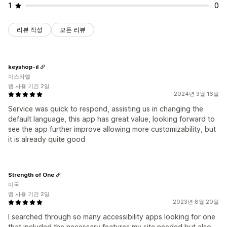
1
0
리뷰 작성
모든 리뷰
keyshop-il
이스라엘
앱 사용 기간 2일
2024년 3월 16일
Service was quick to respond, assisting us in changing the
default language, this app has great value, looking forward to
see the app further improve allowing more customizability, but
it is already quite good
Strength of One
미국
앱 사용 기간 2일
2023년 8월 20일
I searched through so many accessibility apps looking for one
that included the necessary features my site needed but also