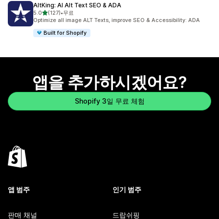
AltKing: AI Alt Text SEO & ADA
별 5개 중
5.0
(127)
•
무료
총 리뷰 127개
Optimize all image ALT Texts, improve SEO & Accessibility: ADA
Built for Shopify
앱을 추가하시겠어요?
Shopify 3일 무료 체험
앱 범주
인기 범주
판매 채널
드랍쉬핑