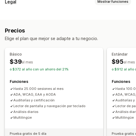
Tipos de cumplimiento
Legal
Mostrar funciones
ADA
AODA
EAA
WCAG
Por región
Cumplimiento
Herramientas de accesibilidad
Accesibilidad
Informes de cumplimiento
Certificación
Estado
Texto a voz
Contraste
Brillo
Precios
Personalización
Navegación por voz
Navegación del teclado
Elige el plan que mejor se adapte a tu negocio.
Casillas de verificación
Color y fuente
Información sobre herramientas
Texto alternativo
Posición del wigdet
Código personalizado
Múltiples idiomas
Espaciado del texto
Tamaño del cursor
Básico
Estándar
Múltiples idiomas
Texto personalizado
Botones
Tamaño de la fuente
Escala de grises
Destacar enlaces
$39
$95
al mes
al mes
Línea de lectura
Widget
Con IA
Informes
o $372 al año con un ahorro del 21%
o $912 al año 
Funciones
Funciones
Hasta 25.000 sesiones al mes
Hasta 100.0
ADA, WCAG, EAA y AODA
ADA, WCAG,
Auditorías y certificación
Auditorías y
Lector de pantalla y navegación por teclado
Lector de pa
Análisis diarios
Análisis diar
Multilingüe
Multilingüe
Prueba gratis de 5 día
Prueba gratis 