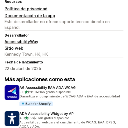
Recursos
Política de privacidad
Documentación de la app
Este desarrollador no ofrece soporte técnico directo en
Español.
Desarrollador
AccessibilityWay
Sitio web
Kennedy Town, HK, HK
Fecha de lanzamiento
22 de abril de 2025
Más aplicaciones como esta
AG Accessibility EAA ADA WCAG
de 5 estrellas
5.0
(289)
•
Plan gratis disponible
289 reseñas en total
Garantiza el cumplimiento de WCAG ADA y EAA de accesibilidad
Built for Shopify
ADA Accessibility Widget by AP
de 5 estrellas
4.9
(86)
•
Plan gratis disponible
86 reseñas en total
Accesibilidad web para el cumplimiento de WCAG, EAA, BFSG,
AODA y ADA.