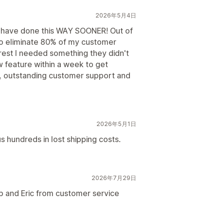
2026年5月4日
d have done this WAY SOONER! Out of
to eliminate 80% of my customer
e rest I needed something they didn't
feature within a week to get
p, outstanding customer support and
2026年5月1日
s hundreds in lost shipping costs.
2026年7月29日
p and Eric from customer service