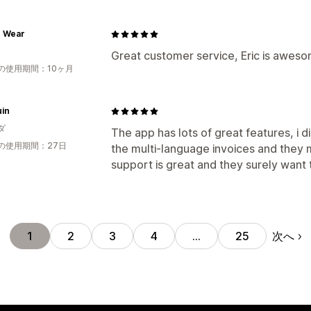
e Wear
Great customer service, Eric is aweso
の使用期間：10ヶ月
uin
ダ
The app has lots of great features, i 
の使用期間：27日
the multi-language invoices and they 
support is great and they surely want 
次へ
1
2
3
4
…
25