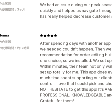
カ合衆国
We had an issue during our peak seas
の使用期間：3ヶ月
quickly and helped us navigate through 
has really helped decrease customer 
Nonna
カ合衆国
After spending days with another app si
の使用期間：約17時間
we needed couldn't happen. Then we 
recommendation for order editing buil
one choice, so we installed. We set up
Within minutes, their team not only w
set up totally for me. This app does e
much time spent supporting our clients
control. I love that I could pick and 
NOT HESITATE to get this app! It's AM
PROFESSIONAL, KNOWLEDGEABLE and 
Grateful for them!