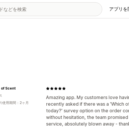
アプリを
 of Scent
ス
Amazing app. My customers love having
の使用期間：2ヶ月
recently asked if there was a 'Which o
today?' survey option on the order con
without hesitation, the team promised 
service, absolutely blown away - thank