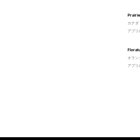
Prairi
カナダ
アプリ
Florat
オラン
アプリ