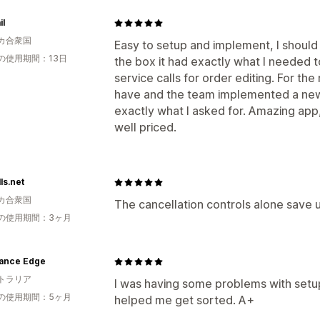
il
カ合衆国
Easy to setup and implement, I shoul
の使用期間：13日
the box it had exactly what I needed 
service calls for order editing. For th
have and the team implemented a new 
exactly what I asked for. Amazing ap
well priced.
ls.net
カ合衆国
The cancellation controls alone save u
の使用期間：3ヶ月
ance Edge
トラリア
I was having some problems with setu
の使用期間：5ヶ月
helped me get sorted. A+