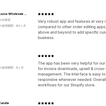
Caffe Luxxe Wholesale Ordering
カ合衆国
Very robust app and features at very r
の使用期間：約1ヶ月
compared to other order editing app
above and beyond to add specific cus
business.
The app has been very helpful for our
の使用期間：6ヶ月
for invoice downloads, upsell & cross-
management. The interface is easy to 
responsive whenever needed. Overall, 
workflows for our Shopify store.
Candle