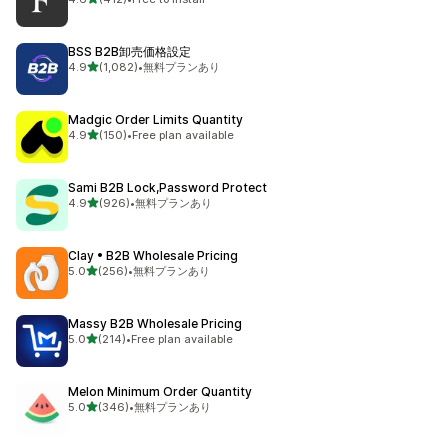
合計レビュー数：412件
BSS B2B卸売価格設定
5つ星中
4.9
(1,082)
•
無料プランあり
合計レビュー数：1082件
Madgic Order Limits Quantity
5つ星中
4.9
(150)
•
Free plan available
合計レビュー数：150件
Sami B2B Lock,Password Protect
5つ星中
4.9
(926)
•
無料プランあり
合計レビュー数：926件
Clay • B2B Wholesale Pricing
5つ星中
5.0
(256)
•
無料プランあり
合計レビュー数：256件
Massy B2B Wholesale Pricing
5つ星中
5.0
(214)
•
Free plan available
合計レビュー数：214件
Melon Minimum Order Quantity
5つ星中
5.0
(346)
•
無料プランあり
合計レビュー数：346件