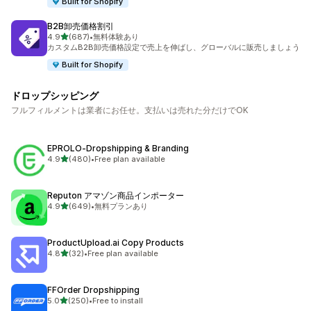
Built for Shopify
B2B卸売価格割引
5つ星中
4.9
(687)
•
無料体験あり
合計レビュー数：687件
カスタムB2B卸売価格設定で売上を伸ばし、グローバルに販売しましょう
Built for Shopify
ドロップシッピング
フルフィルメントは業者にお任せ。支払いは売れた分だけでOK
EPROLO‑Dropshipping & Branding
5つ星中
4.9
(480)
•
Free plan available
合計レビュー数：480件
Reputon アマゾン商品インポーター
5つ星中
4.9
(649)
•
無料プランあり
合計レビュー数：649件
ProductUpload.ai Copy Products
5つ星中
4.8
(32)
•
Free plan available
合計レビュー数：32件
FFOrder Dropshipping
5つ星中
5.0
(250)
•
Free to install
合計レビュー数：250件