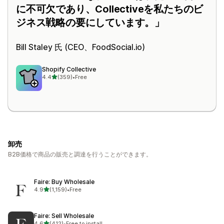
に不可欠であり、Collectiveを私たちのビ
ジネス戦略の要にしています。
Bill Staley 氏 (CEO、
FoodSocial.io
)
Shopify Collective
5つ星中
4.4
(359)
•
Free
合計レビュー数：359件
卸売
B2B価格で商品の販売と調達を行うことができます。
Faire: Buy Wholesale
5つ星中
4.9
(1,159)
•
Free
合計レビュー数：1159件
Faire: Sell Wholesale
5つ星中
4.6
(412)
•
Free to install