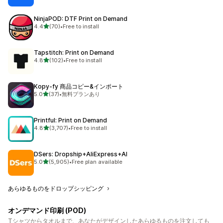
NinjaPOD: DTF Print on Demand
5つ星中
4.4
(70)
•
Free to install
合計レビュー数：70件
Tapstitch: Print on Demand
5つ星中
4.8
(102)
•
Free to install
合計レビュー数：102件
Kopy‑fy 商品コピー&インポート
5つ星中
5.0
(37)
•
無料プランあり
合計レビュー数：37件
Printful: Print on Demand
5つ星中
4.8
(3,707)
•
Free to install
合計レビュー数：3707件
DSers: Dropship+AliExpress+AI
5つ星中
5.0
(5,905)
•
Free plan available
合計レビュー数：5905件
あらゆるものをドロップシッピング
オンデマンド印刷 (POD)
Tシャツからタオルまで、あなたがデザインしたあらゆるものを注文しても