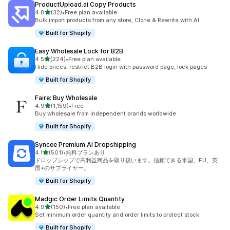
ProductUpload.ai Copy Products
5つ星中
4.8
(32)
•
Free plan available
合計レビュー数：32件
Bulk import products from any store, Clone & Rewrite with AI
Built for Shopify
Easy Wholesale Lock for B2B
5つ星中
4.5
(224)
•
Free plan available
合計レビュー数：224件
Hide prices, restrict B2B login with password page, lock pages
Built for Shopify
Faire: Buy Wholesale
5つ星中
4.9
(1,159)
•
Free
合計レビュー数：1159件
Buy wholesale from independent brands worldwide
Built for Shopify
Syncee Premium AI Dropshipping
5つ星中
4.1
(501)
•
無料プランあり
合計レビュー数：501件
ドロップシップで高利益商品を取り扱います。信頼できる米国、EU、英
国+のサプライヤー。
Built for Shopify
Madgic Order Limits Quantity
5つ星中
4.9
(150)
•
Free plan available
合計レビュー数：150件
Set minimum order quantity and order limits to protect stock
Built for Shopify