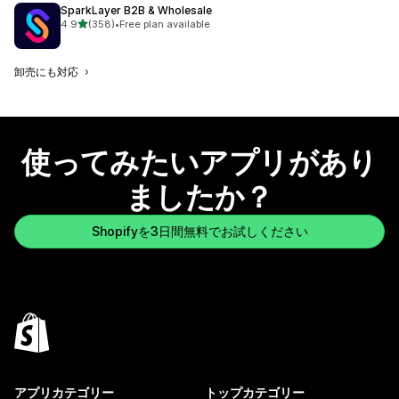
SparkLayer B2B & Wholesale
5つ星中
4.9
(358)
•
Free plan available
合計レビュー数：358件
卸売にも対応
使ってみたいアプリがあり
ましたか？
Shopifyを3日間無料でお試しください
アプリカテゴリー
トップカテゴリー