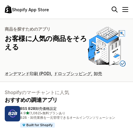
Shopify App Store
商品を探すためのアプリ
お客様に人気の商品をそろ
える
オンデマンド印刷 (POD)
ドロップシッピング
卸売
Shopifyのマーチャントに人気
おすすめの調達アプリ
BSS B2B卸売価格設定
5つ星中
4.9
(1,082)
•
無料プランあり
合計レビュー数：1082件
B2B・卸売業務を一元管理できるオールインワンソリューション
Built for Shopify