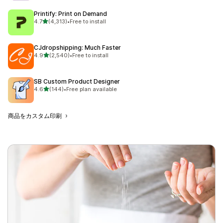
Printify: Print on Demand
5つ星中
4.7
(4,313)
•
Free to install
合計レビュー数：4313件
CJdropshipping: Much Faster
5つ星中
4.9
(2,540)
•
Free to install
合計レビュー数：2540件
SB Custom Product Designer
5つ星中
4.6
(144)
•
Free plan available
合計レビュー数：144件
商品をカスタム印刷