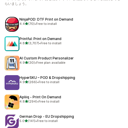
らいましょう。
NinjaPOD: DTF Print on Demand
5つ星中
4.4
(70)
•
Free to install
合計レビュー数：70件
Printful: Print on Demand
5つ星中
4.8
(3,707)
•
Free to install
合計レビュー数：3707件
AI Custom Product Personalizer
5つ星中
4.9
(30)
•
Free plan available
合計レビュー数：30件
HyperSKU – POD & Dropshipping
5つ星中
4.9
(266)
•
Free to install
合計レビュー数：266件
Apliiq ‑ Print On Demand
5つ星中
4.8
(294)
•
Free to install
合計レビュー数：294件
German Drop ‑ EU Dropshipping
5つ星中
5.0
(141)
•
Free to install
合計レビュー数：141件