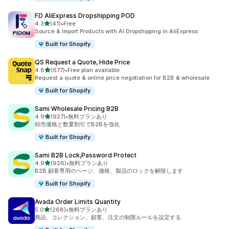
FD AliExpress Dropshipping POD
5つ星中
4.3
(41)
•
Free
合計レビュー数：41件
Source & Import Products with AI Dropshipping in AliExpress
Built for Shopify
QS Request a Quote, Hide Price
5つ星中
4.8
(677)
•
Free plan available
合計レビュー数：677件
Request a quote & online price negotiation for B2B & wholesale
Built for Shopify
Sami Wholesale Pricing B2B
5つ星中
4.9
(927)
•
無料プランあり
合計レビュー数：927件
卸売価格と数量割引でB2Bを強化
Built for Shopify
Sami B2B Lock,Password Protect
5つ星中
4.9
(926)
•
無料プランあり
合計レビュー数：926件
B2B 顧客専用のページ、価格、製品のロックを解除します
Built for Shopify
Avada Order Limits Quantity
5つ星中
5.0
(268)
•
無料プランあり
合計レビュー数：268件
商品、コレクション、顧客、注文の制限ルールを設定する