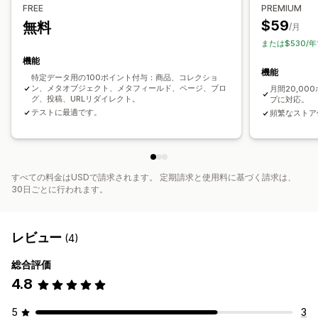
FREE
PREMIUM
$59
無料
/月
または$530/
機能
機能
特定データ用の100ポイント付与：商品、コレクショ
ン、メタオブジェクト、メタフィールド、ページ、ブロ
月間20,0
グ、投稿、URLリダイレクト。
プに対応。
テストに最適です。
頻繁なストア
すべての料金はUSDで請求されます。 定期請求と使用料に基づく請求は、
30日ごとに行われます。
レビュー
(4)
総合評価
4.8
5
3