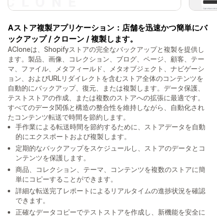
Aストア複製アプリケーション：店舗を迅速かつ簡単にバ
ックアップ / クローン / 複製します。
ACloneは、Shopifyストアの完全なバックアップと複製を提供し
ます。製品、画像、コレクション、ブログ、ページ、顧客、テー
マ、ファイル、メタフィールド、メタオブジェクト、ナビゲーシ
ョン、およびURLリダイレクトを含むストア全体のコンテンツを
自動的にバックアップ、復元、または複製します。データ保護、
テストストアの作成、または複数のストアへの拡張に最適です。
すべてのデータ関係と構造の整合性を維持しながら、自動化され
たコンテンツ転送で時間を節約します。
手作業による転送時間を節約するために、ストアデータを自動
的にエクスポートおよび複製します。
定期的なバックアップをスケジュールし、ストアのデータとコ
ンテンツを保護します。
商品、コレクション、テーマ、コンテンツを複数のストアに簡
単にコピーすることができます。
詳細な転送完了レポートによるリアルタイムの進捗状況を確認
できます。
正確なデータコピーでテストストアを作成し、新機能を安全に