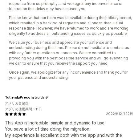
response from us promptly, and we regret any inconvenience or
frustration this delay may have caused you.
Please know that our team was unavailable during the holiday period,
which resulted in a backlog of requests and a longer-than-usual
response time. However, we have returned to work and are working
diligently to address all outstanding issues as quickly as possible.
We value your business and appreciate your patience and
understanding during this time. Please do not hesitate to contact us
with any further questions or concerns. We are committed to
providing you with the best possible service and will do everything
we can to ensure that you receive the support you need.
Once again, we apologize for any inconvenience and thank you for
your patience and understanding.
TutiendaPreconstruida
アメリカ合衆国
アプリの使用期間：11日
2022年12月22日
This App is incredible, simple and dynamic to use.
You save a lot of time doing the migration.
My experience is excellent both with the app and with the