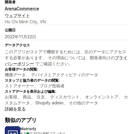
開発者
ArenaCommerce
ウェブサイト
Ho Chi Minh City, VN
公開日
2022年11月22日
データアクセス
このアプリがストアで機能するためには、次のデータにアクセス
する必要があります。 その理由については、開発者向けの
プライ
バシーポリシー
でご確認ください。
お客様データの閲覧:
機微データ、 デバイスとアクティビティのデータ
スタッフと協力者のデータの閲覧:
ストアオーナー、 ブログ投稿者
ストアデータを表示および編集:
お客様、 商品、 注文、 ディスカウント、 オンラインストア、 カ
スタムデータ、 Shopify admin、 その他のデータ
詳細を見る
類似のアプリ
Matrixify
5つ星中
4.9
(1,363)
•
無料プランあり