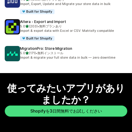
合計レビュー数：1363件
Import, Export, Update and Migrate your store data in bulk
Built for Shopify
Altera ‑ Export and Import
5つ星中
5.0
(203)
•
無料プランあり
合計レビュー数：203件
Import & export data with Excel or CSV. Matrixify compatible
Built for Shopify
MigrationPro: Store Migration
5つ星中
5.0
(171)
•
無料インストール
合計レビュー数：171件
Import & migrate your full store data in bulk — zero downtime
使ってみたいアプリがあり
ましたか？
Shopifyを3日間無料でお試しください