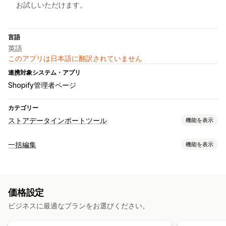
お試しいただけます。
言語
英語
このアプリは日本語に翻訳されていません
連携対象システム・アプリ
Shopify管理者ページ
カテゴリー
ストアデータインポートツール
機能を表示
データ同期
一括編集
機能を表示
商品の同期
編集可能なリソース
データ移行
商品
バリエーション
注文
画像
価格
SKUとバーコード
タグ
一括エクスポート
一括インポート
一括更新
コレクション
価格設定
説明
在庫
メタフィールド
コレクション
お客様
ディスカウント
在庫
メタフィールド
注文
商品
ビジネスに最適なプランをお選びください。
アクション
CSVのインポートとエクスポート