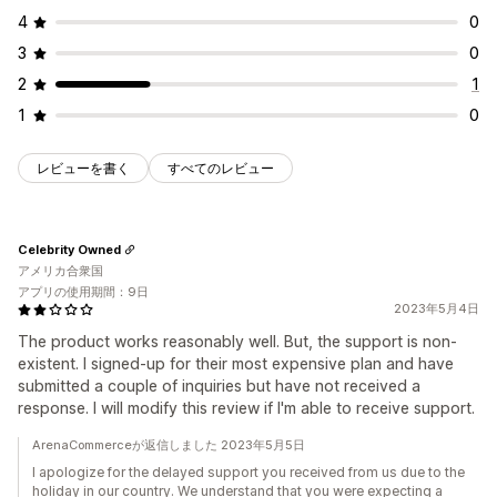
4
0
3
0
2
1
1
0
レビューを書く
すべてのレビュー
Celebrity Owned
アメリカ合衆国
アプリの使用期間：9日
2023年5月4日
The product works reasonably well. But, the support is non-
existent. I signed-up for their most expensive plan and have
submitted a couple of inquiries but have not received a
response. I will modify this review if I'm able to receive support.
ArenaCommerceが返信しました 2023年5月5日
I apologize for the delayed support you received from us due to the
holiday in our country. We understand that you were expecting a