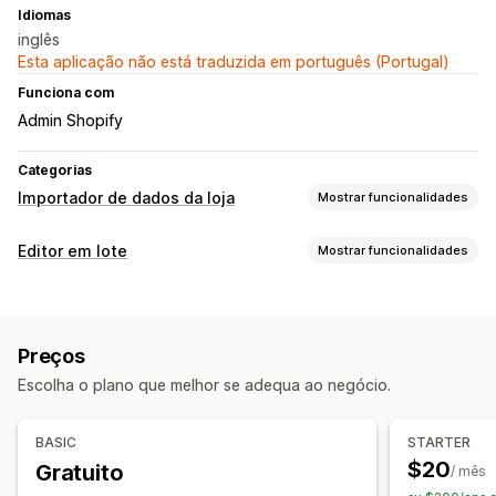
Idiomas
inglês
Esta aplicação não está traduzida em português (Portugal)
Funciona com
Admin Shopify
Categorias
Importador de dados da loja
Mostrar funcionalidades
Sincronização de dados
Editor em lote
Mostrar funcionalidades
Sincronização de produtos
Recursos editáveis
Migração de dados
Produtos
Variantes
Encomendas
Imagens
Preços
Exportação em lote
Importação em lote
Preços
SKU e códigos de barras
Etiquetas
Descrições
Inventário
Atualizações em lote
Coleções
Clientes
Descontos
Escolha o plano que melhor se adequa ao negócio.
Metacampos
Coleções
Inventário
Metacampos
Encomendas
Produtos
Ações
BASIC
STARTER
Importação e exportação de CSV
$20
Gratuito
/ mês