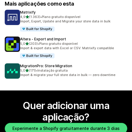
Mais aplicações como esta
Matrixify
de 5 estrelas
4,9
(1.363)
•
Plano gratuito disponível
1363 total de avaliações
Import, Export, Update and Migrate your store data in bulk
Built for Shopify
Altera ‑ Export and Import
de 5 estrelas
5,0
(203)
•
Plano gratuito disponível
203 total de avaliações
Import & export data with Excel or CSV. Matrixify compatible
Built for Shopify
MigrationPro: Store Migration
de 5 estrelas
5,0
(171)
•
Instalação gratuita
171 total de avaliações
Import & migrate your full store data in bulk — zero downtime
Quer adicionar uma
aplicação?
Experimente a Shopify gratuitamente durante 3 dias