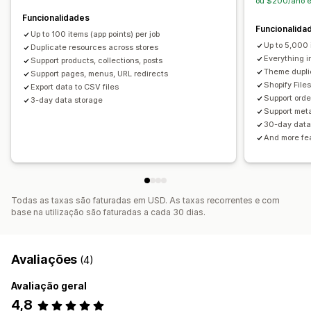
ou $200/ano e
Funcionalidades
Funcionalida
Up to 100 items (app points) per job
Up to 5,000 
Duplicate resources across stores
Everything i
Support products, collections, posts
Theme dupli
Support pages, menus, URL redirects
Shopify File
Export data to CSV files
Support orde
3-day data storage
Support meta
30-day data
And more fea
Todas as taxas são faturadas em USD. As taxas recorrentes e com
base na utilização são faturadas a cada 30 dias.
Avaliações
(4)
Avaliação geral
4,8