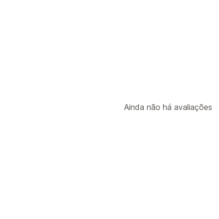
Tipos de descontos
Dois pelo preço de um
Preços difere
Descontos em lote
Descontos no car
Gestão de descontos
Ferramenta do editor
Campanhas
Ac
Ainda não há avaliações