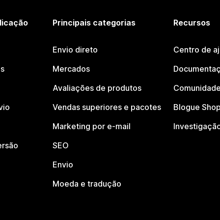
licação
Principais categorias
Recursos
Envio direto
Centro de a
os
Mercados
Documentaç
Avaliações de produtos
Comunidade
vio
Vendas superiores e pacotes
Blogue Shop
Marketing por e-mail
Investigaçã
ersão
SEO
Envio
Moeda e tradução