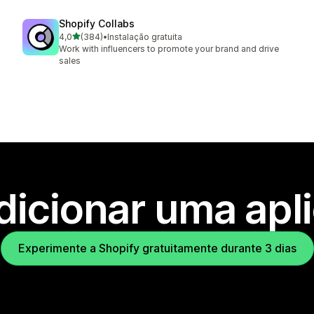
Shopify Collabs
de 5 estrelas
4,0
(384)
•
Instalação gratuita
384 total de avaliações
Work with influencers to promote your brand and drive
sales
dicionar uma apl
Experimente a Shopify gratuitamente durante 3 dias