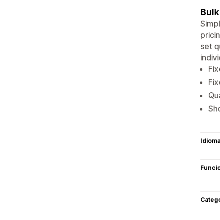
Bulk
Simpl
prici
set q
indiv
Fix
Fix
Qua
Sho
Idiom
Funci
Categ