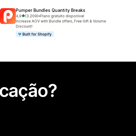
Pumper Bundles Quantity Breaks
de 5 estrelas
4,9
(3.209)
•
Plano gratuito disponível
3209 total de avaliações
Increase AOV with Bundle offers, Free Gift & Volume
Discount!
Built for Shopify
icação?