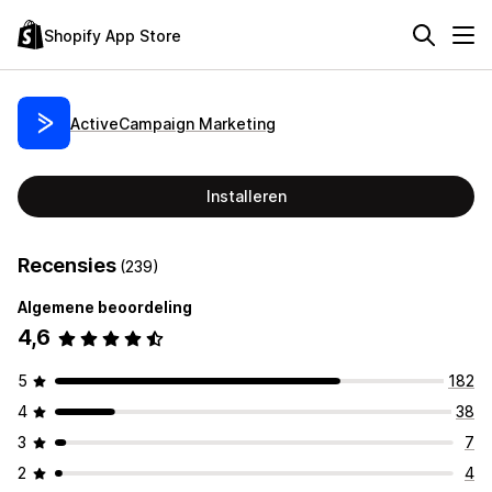
Shopify App Store
ActiveCampaign Marketing
Installeren
Recensies
(239)
Algemene beoordeling
4,6
5
182
4
38
3
7
2
4