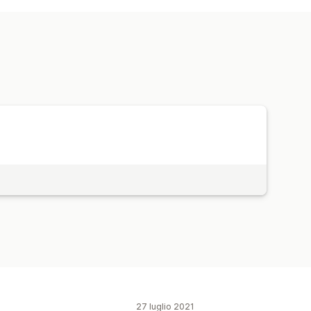
ggio delle attività
zioni delle pagine
ggio UTM
zzati
27 luglio 2021