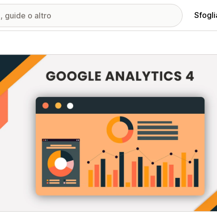
Sfogli
ria immagini in evidenza