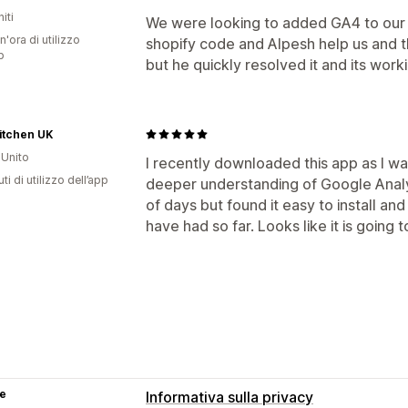
iti
We were looking to added GA4 to our s
n'ora di utilizzo
shopify code and Alpesh help us and t
p
but he quickly resolved it and its work
itchen UK
Unito
I recently downloaded this app as I wa
ti di utilizzo dell’app
deeper understanding of Google Analyti
of days but found it easy to install an
have had so far. Looks like it is going
se
Informativa sulla privacy