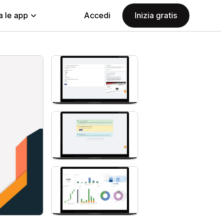
a le app
Accedi
Inizia gratis