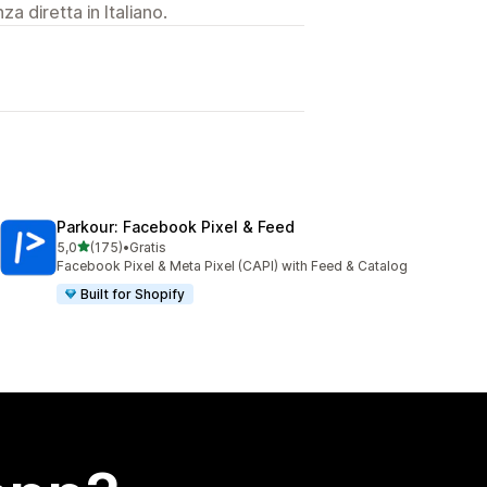
a diretta in Italiano.
Parkour: Facebook Pixel & Feed
stelle su 5
5,0
(175)
•
Gratis
175 recensioni totali
Facebook Pixel & Meta Pixel (CAPI) with Feed & Catalog
Built for Shopify