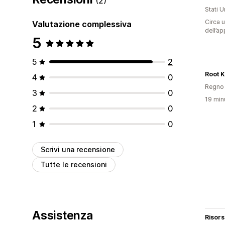
(2)
Stati Un
Circa u
Valutazione complessiva
dell’ap
5
5
2
Root K
4
0
Regno 
3
0
19 minu
2
0
1
0
Scrivi una recensione
Tutte le recensioni
Assistenza
Risor