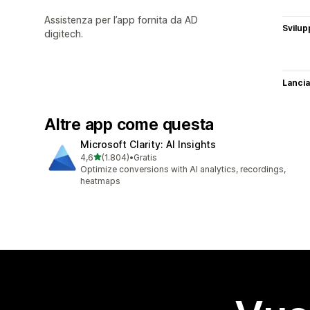
Assistenza per l’app fornita da AD
Svilup
digitech.
Lancia
Altre app come questa
Microsoft Clarity: AI Insights
stelle su 5
4,6
(1.804)
•
Gratis
1804 recensioni totali
Optimize conversions with AI analytics, recordings,
heatmaps