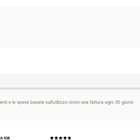
Monitoraggio in tempo reale
Monitora
Monitoraggio degli eventi
Visualizza
Marketing e vendite
Attribuzione del marketing
Monitora
Elementi grafici e report
Dashboard di analisi
Report personali
nti e le spese basate sull’utilizzo ricevi una fattura ogni 30 giorni.
h Kilt