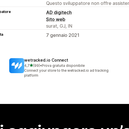
Questo sviluppatore non offre assistenz
patore
AD digitech
Sito web
surat, GJ, IN
ta
7 gennaio 2021
wetracked.io Connect
stelle su 5
4,7
(99)
•
Prova gratuita disponibile
99 recensioni totali
Connect your store to the wetracked.io ad tracking
platform