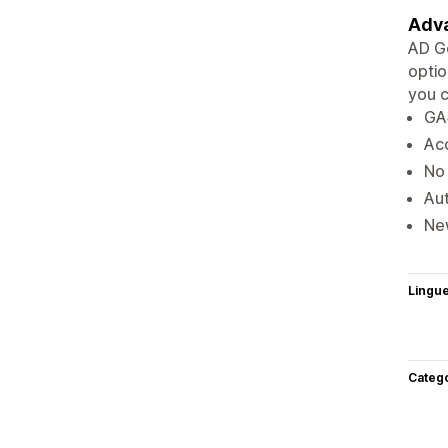
Adva
AD Go
optio
you c
GA4
Acc
No 
Aut
New
Lingu
Categ