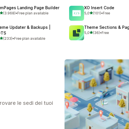
mPages Landing Page Builder
XO Insert Code
stelle su 5
stelle su 5
(3.968)
•
Free plan available
5,0
(101)
•
Free
8 recensioni totali
101 recensioni totali
eme Updater & Backups |
Theme Sections & Pag
stelle su 5
OTS
5,0
(36)
•
Free
36 recensioni totali
stelle su 5
(233)
•
Free plan available
 recensioni totali
trovare le sedi dei tuoi