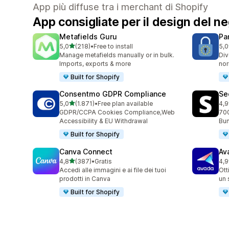
App più diffuse tra i merchant di Shopify
App consigliate per il design del n
Metafields Guru
Pa
stelle su 5
5,0
(218)
•
Free to install
5,0
218 recensioni totali
288
Manage metafields manually or in bulk.
Div
Imports, exports & more
nor
Built for Shopify
Consentmo GDPR Compliance
Se
stelle su 5
5,0
(1.871)
•
Free plan available
4,9
1871 recensioni totali
271
GDPR/CCPA Cookies Compliance,Web
700
Accessibility & EU Withdrawal
Bun
Built for Shopify
Canva Connect
Av
stelle su 5
4,8
(387)
•
Gratis
4,9
387 recensioni totali
433
Accedi alle immagini e ai file dei tuoi
Ott
prodotti in Canva
un 
Built for Shopify