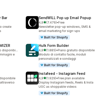
 Bar
SendWILL Pop up Email Popup
stelle su 5
4,9
(7.476)
•
Free
7476 recensioni totali
o create
Newsletter pop-up windows, SMS &
s
email marketing for sign-ups
Built for Shopify
MIZER
Hulk Form Builder
stelle su 5
Piano gratuito disponibile
4,9
(1.885)
•
Piano gratuito disponibile
1885 recensioni totali
 immagini e
Modulo di contatto facile, moduli
personalizzati e sondaggi
Built for Shopify
Instafeed ‑ Instagram Feed
stelle su 5
disponibile
4,9
(1.929)
•
Free plan available
1929 recensioni totali
e attraverso
Display Instagram feeds, Reels & Insta
UGC as shoppable videos
Built for Shopify