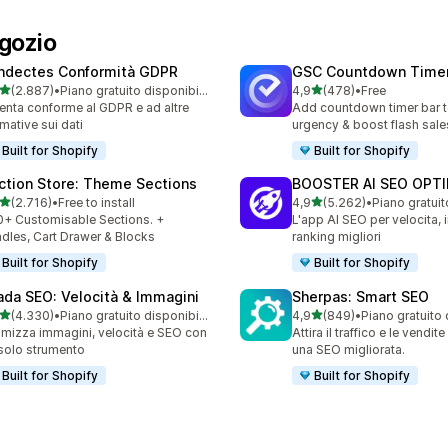
egozio
ndectes Conformità GDPR
GSC Countdown Timer
stelle su 5
stelle su 5
(2.887)
•
Piano gratuito disponibile
4,9
(478)
•
Free
7 recensioni totali
478 recensioni totali
enta conforme al GDPR e ad altre
Add countdown timer bar t
mative sui dati
urgency & boost flash sale
Built for Shopify
Built for Shopify
ction Store: Theme Sections
BOOSTER AI SEO OPTI
stelle su 5
stelle su 5
(2.716)
•
Free to install
4,9
(5.262)
•
6 recensioni totali
5262 recensioni totali
+ Customisable Sections. +
L'app AI SEO per velocita,
dles, Cart Drawer & Blocks
ranking migliori
Built for Shopify
Built for Shopify
ada SEO: Velocità & Immagini
Sherpas: Smart SEO
stelle su 5
stelle su 5
(4.330)
•
Piano gratuito disponibile
4,9
(849)
•
Piano gratuito 
0 recensioni totali
849 recensioni totali
imizza immagini, velocità e SEO con
Attira il traffico e le vendit
solo strumento
una SEO migliorata.
Built for Shopify
Built for Shopify