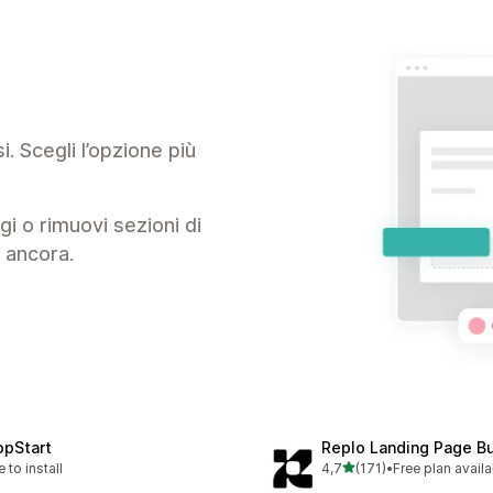
i. Scegli l’opzione più
gi o rimuovi sezioni di
o ancora.
opStart
Replo Landing Page Bu
stelle su 5
e to install
4,7
(171)
•
Free plan availa
171 recensioni totali