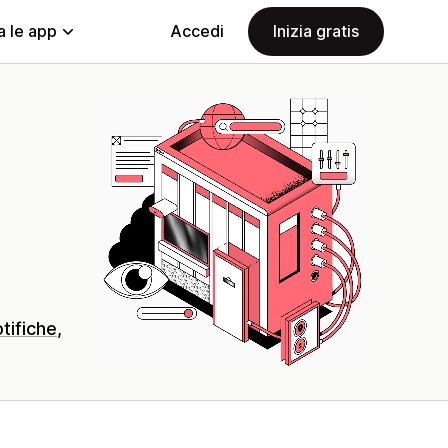
a le app
Accedi
Inizia gratis
tifiche