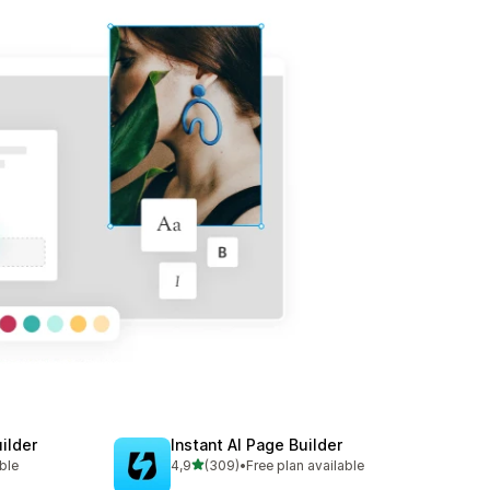
ilder
Instant AI Page Builder
stelle su 5
ble
4,9
(309)
•
Free plan available
309 recensioni totali