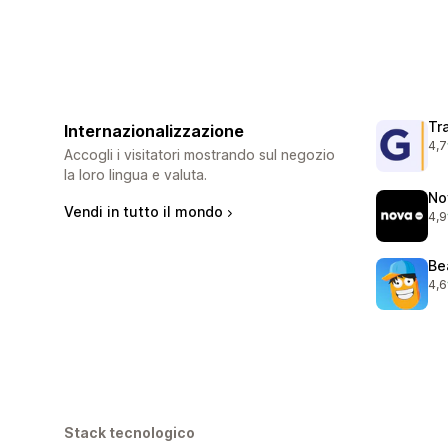
Tr
Internazionalizzazione
4,7
645
Accogli i visitatori mostrando sul negozio
la loro lingua e valuta.
No
Vendi in tutto il mondo
4,9
736
Be
4,6
105
Stack tecnologico