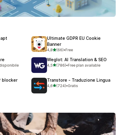
dapt
Ultimate GDPR EU Cookie
Banner
stelle su 5
4,8
(66)
•
Free
66 recensioni totali
ore
Weglot: AI Translation & SEO
stelle su 5
disponibile
4,5
(786)
•
Free plan available
786 recensioni totali
P blocker
Transtore ‑ Traduzione Lingua
stelle su 5
4,6
(724)
•
Gratis
724 recensioni totali