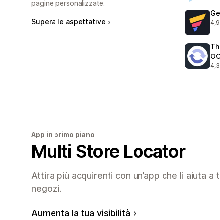
pagine personalizzate.
Ge
Supera le aspettative
4,9
396
Th
O
4,3
233
App in primo piano
Multi Store Locator
Attira più acquirenti con un’app che li aiuta a 
negozi.
Aumenta la tua visibilità