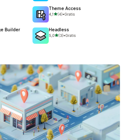
Theme Access
stelle su 5
4,1
(4)
•
Gratis
4 recensioni totali
e Builder
Headless
stelle su 5
5,0
(3)
•
Gratis
3 recensioni totali