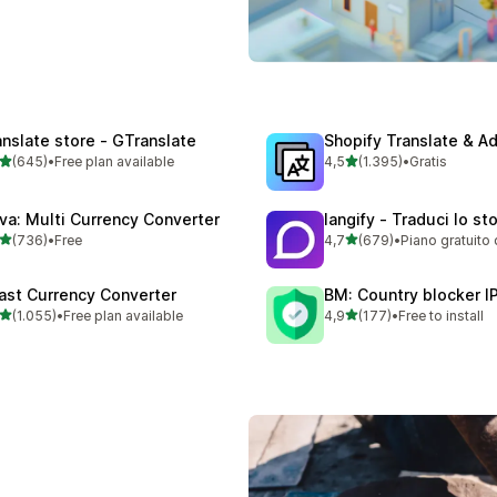
anslate store ‑ GTranslate
Shopify Translate & A
stelle su 5
stelle su 5
(645)
•
Free plan available
4,5
(1.395)
•
Gratis
 recensioni totali
1395 recensioni totali
va: Multi Currency Converter
langify ‑ Traduci lo st
stelle su 5
stelle su 5
(736)
•
Free
4,7
(679)
•
Piano gratuito 
 recensioni totali
679 recensioni totali
ast Currency Converter
BM: Country blocker I
stelle su 5
stelle su 5
(1.055)
•
Free plan available
4,9
(177)
•
Free to install
5 recensioni totali
177 recensioni totali