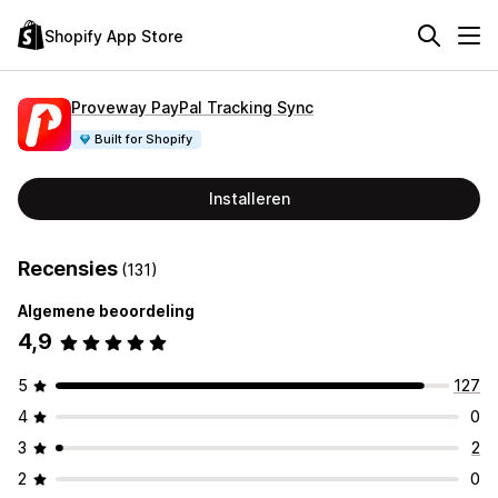
Shopify App Store
Proveway PayPal Tracking Sync
Built for Shopify
Installeren
Recensies
(131)
Algemene beoordeling
4,9
5
127
4
0
3
2
2
0