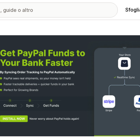
Sfogli
ria immagini in evidenza