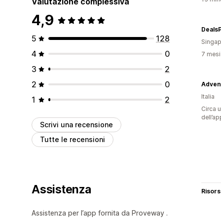
Valutazione complessiva
4,9
Deals
5
128
Singap
4
0
7 mesi 
3
2
2
0
Adven
Italia
1
2
Circa u
dell’ap
Scrivi una recensione
Tutte le recensioni
Assistenza
Risor
Assistenza per l’app fornita da Proveway .