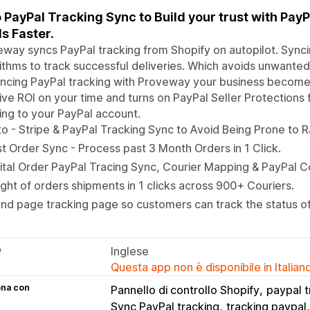
 PayPal Tracking Sync to Build your trust with Pay
s Faster.
way syncs PayPal tracking from Shopify on autopilot. Sync
ithms to track successful deliveries. Which avoids unwante
ncing PayPal tracking with Proveway your business become
ve ROI on your time and turns on PayPal Seller Protections f
ing to your PayPal account.
o - Stripe & PayPal Tracking Sync to Avoid Being Prone to
t Order Sync - Process past 3 Month Orders in 1 Click.
ital Order PayPal Tracing Sync, Courier Mapping & PayPal C
ight of orders shipments in 1 clicks across 900+ Couriers.
nd page tracking page so customers can track the status of 
e
Inglese
Questa app non è disponibile in Italian
ona con
Pannello di controllo Shopify
paypal t
Sync PayPal tracking
tracking paypal