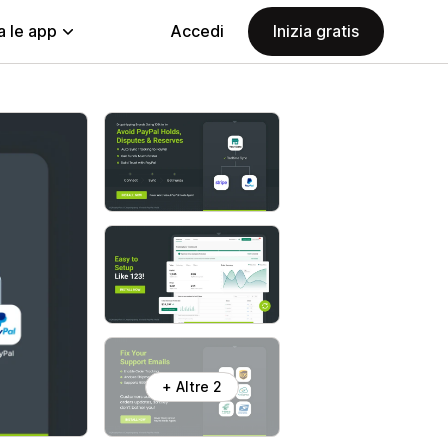
a le app
Accedi
Inizia gratis
+ Altre 2