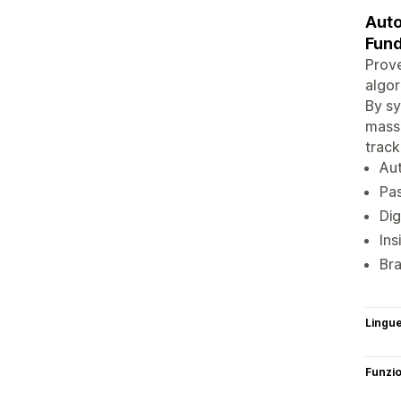
Auto
Fund
Prove
algor
By sy
massi
track
Aut
Pas
Dig
Ins
Bra
Lingu
Funzi