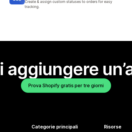
Create & assign custom statuses to orders for easy
tracking.
i aggiungere un’
Prova Shopify gratis per tre giorni
Categorie principali
Risorse