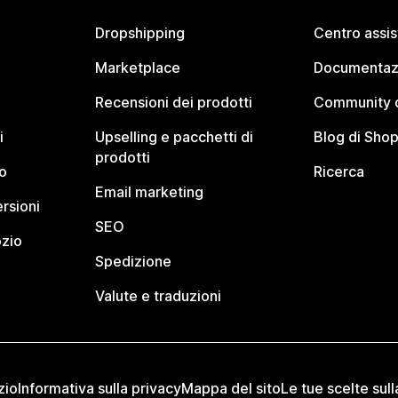
Dropshipping
Centro assi
Marketplace
Documentaz
Recensioni dei prodotti
Community d
i
Upselling e pacchetti di
Blog di Shop
prodotti
o
Ricerca
Email marketing
rsioni
SEO
ozio
Spedizione
Valute e traduzioni
zio
Informativa sulla privacy
Mappa del sito
Le tue scelte sull