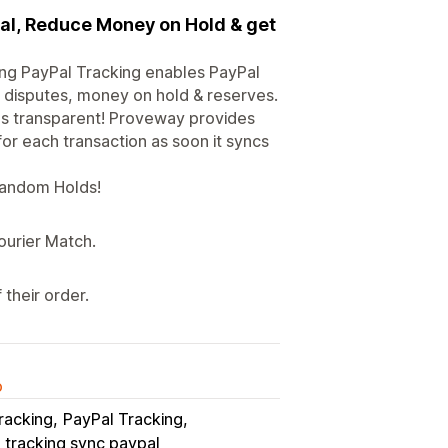
Pal, Reduce Money on Hold & get
ing PayPal Tracking enables PayPal
d disputes, money on hold & reserves.
s transparent! Proveway provides
or each transaction as soon it syncs
 Random Holds!
ourier Match.
their order.
o
racking
PayPal Tracking
tracking sync paypal