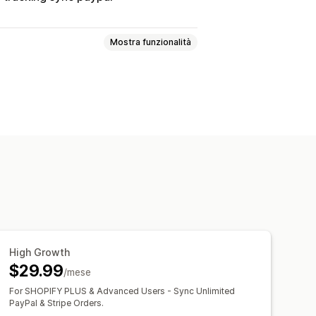
Mostra funzionalità
onitoraggio in tempo reale
Analisi
High Growth
$29.99
/mese
For SHOPIFY PLUS & Advanced Users - Sync Unlimited
PayPal & Stripe Orders.