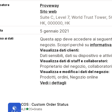
patore
Proveway
Sito web
Suite C, Level 7, World Trust Tower, 5
HK, 000000, HK
ta
5 gennaio 2021
o ai dati
Questa app deve accedere ai seguenti 
negozio. Scopri perché su
informativa
Visualizza dati clienti:
Dati sensibili, dati su dispositivo e attiv
Visualizza dati di staff e collaboratori:
Proprietario del negozio, collaboratori
Visualizza e modifica i dati del negozio:
Prodotti, ordini, Negozio online
Vedi i dettagli
COS : Custom Order Status
stelle su 5
4,0
(1)
•
Gratis
1 recensioni totali