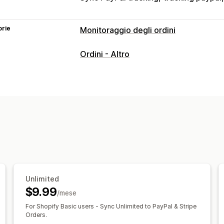
orie
Monitoraggio degli ordini
Monitoraggio
Ordini - Altro
Pagina di monitoraggio brandizzata
M
Notifiche
Email
Traduzione
Unlimited
$9.99
/mese
For Shopify Basic users - Sync Unlimited to PayPal & Stripe
Orders.