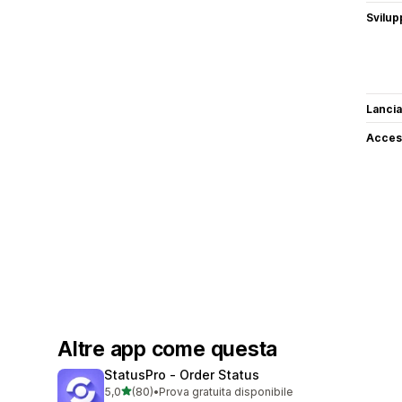
Svilup
Lancia
Access
Altre app come questa
StatusPro ‑ Order Status
stelle su 5
5,0
(80)
•
Prova gratuita disponibile
80 recensioni totali