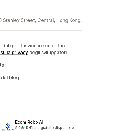
0 Stanley Street, Central, Hong Kong,
dati per funzionare con il tuo
 sulla privacy
degli sviluppatori.
ità
 del blog
Ecom Robo AI
stelle su 5
5,0
(1)
•
Piano gratuito disponibile
1 recensioni totali