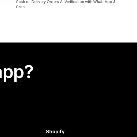
Cash on Delivery Orders AI Verification with WhatsApp &
Calls
app?
Shopify