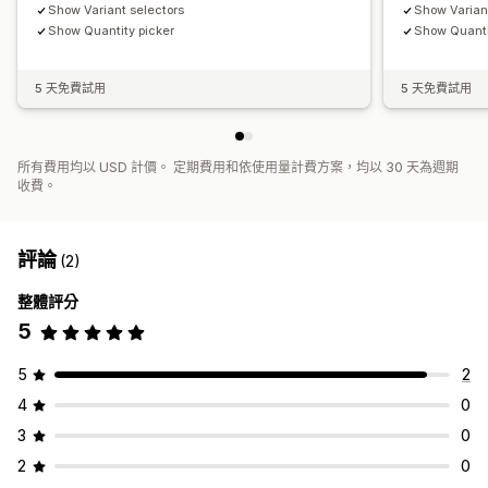
Show Variant selectors
Show Varian
Show Quantity picker
Show Quanti
5 天免費試用
5 天免費試用
所有費用均以 USD 計價。 定期費用和依使用量計費方案，均以 30 天為週期
收費。
評論
(2)
整體評分
5
5
2
4
0
3
0
2
0