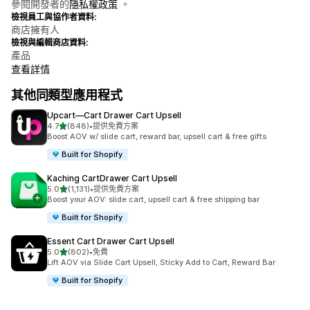
參閱開發者的
隱私權政策
。
檢視員工與協作者資料:
商店擁有人
檢視與編輯商店資料:
產品
查看詳情
其他同類型應用程式
Upcart—Cart Drawer Cart Upsell
滿分 5 顆星
4.7
(848)
•
提供免費方案
共有 848 則評價
Boost AOV w/ slide cart, reward bar, upsell cart & free gifts
Built for Shopify
Kaching CartDrawer Cart Upsell
滿分 5 顆星
5.0
(1,131)
•
提供免費方案
共有 1131 則評價
Boost your AOV: slide cart, upsell cart & free shipping bar
Built for Shopify
Essent Cart Drawer Cart Upsell
滿分 5 顆星
5.0
(802)
•
免費
共有 802 則評價
Lift AOV via Slide Cart Upsell, Sticky Add to Cart, Reward Bar
Built for Shopify