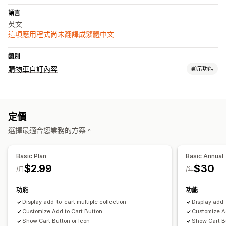
語言
英文
這項應用程式尚未翻譯成繁體中文
類別
購物車自訂內容
顯示功能
購物車顯示畫面
自訂樣式
自訂規則
定價
選擇最適合您業務的方案。
Basic Plan
Basic Annual
$2.99
$30
/月
/年
功能
功能
Display add-to-cart multiple collection
Display add-
Customize Add to Cart Button
Customize A
Show Cart Button or Icon
Show Cart Bu