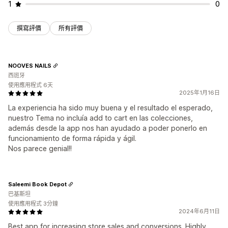
1
0
撰寫評價
所有評價
NOOVES NAILS
西班牙
使用應用程式 6天
2025年1月16日
La experiencia ha sido muy buena y el resultado el esperado,
nuestro Tema no incluía add to cart en las colecciones,
además desde la app nos han ayudado a poder ponerlo en
funcionamiento de forma rápida y ágil.
Nos parece genial!!
Saleemi Book Depot
巴基斯坦
使用應用程式 3分鐘
2024年6月11日
Best app for increasing store sales and conversions. Highly