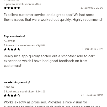
5 päivää sovelluksen käyttöä
2. toukokuu 2020
Excellent customer service and a great app! We had some
theme issues that were worked out quickly. Highly recommend!
Espressotoria
Australia
7 kuukautta sovelluksen käyttöä
9. joulukuu 2021
Really nice app quickly sorted out a smoother add to cart
experience which I have had good feedback on from
customers!!
swedethings-cad
Kanada
5 kuukautta sovelluksen käyttöä
26. lokakuu 2018
Works exactly as promised. Provides a nice visual for
customers to make certain their orders are getting sent to the