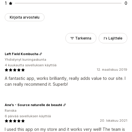
1
0
Kirjoita arvostelu
Tarkenna
Lajittele
Left Field Kombucha
Yhdistynyt kuningaskunta
4 kuukautta sovelluksen käyttöä
12. maaliskuu 2019
A fantastic app, works brilliantly, really adds value to our site. I
can really recommend it. Superb!
Ane's - Source naturelle de beauté
Ranska
6 päivää sovelluksen käyttöä
20. lokakuu 2021
I used this app on my store and it works very well! The team is