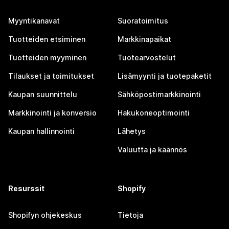
Myyntikanavat
Suoratoimitus
Tuotteiden etsiminen
Markkinapaikat
Tuotteiden myyminen
Tuotearvostelut
Tilaukset ja toimitukset
Lisämyynti ja tuotepaketit
Kaupan suunnittelu
Sähköpostimarkkinointi
Markkinointi ja konversio
Hakukoneoptimointi
Kaupan hallinnointi
Lähetys
Valuutta ja käännös
Resurssit
Shopify
Shopifyn ohjekeskus
Tietoja