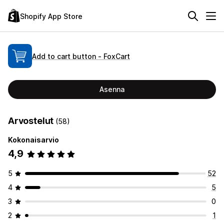
Shopify App Store
Add to cart button ‑ FoxCart
Asenna
Arvostelut
(58)
Kokonaisarvio
4,9
5
52
4
5
3
0
2
1