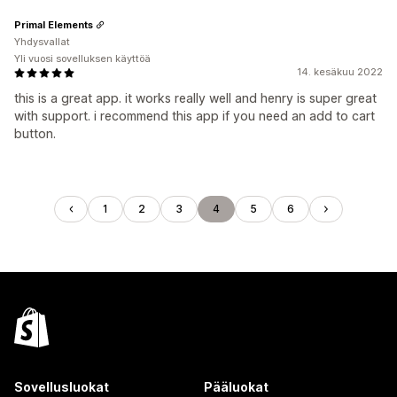
Primal Elements
Yhdysvallat
Yli vuosi sovelluksen käyttöä
14. kesäkuu 2022
this is a great app. it works really well and henry is super great
with support. i recommend this app if you need an add to cart
button.
1
2
3
4
5
6
Sovellusluokat
Pääluokat