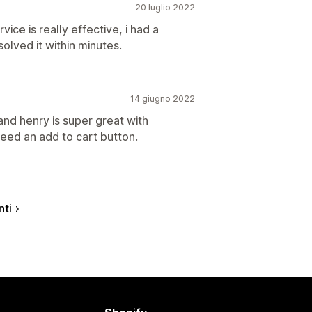
20 luglio 2022
ce is really effective, i had a
olved it within minutes.
14 giugno 2022
l and henry is super great with
need an add to cart button.
nti