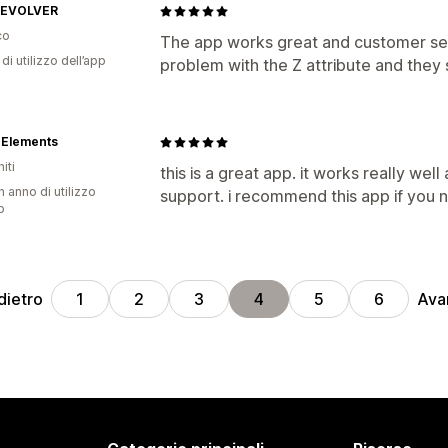
REVOLVER
co
The app works great and customer servi
di utilizzo dell’app
problem with the Z attribute and they s
 Elements
iti
this is a great app. it works really wel
n anno di utilizzo
support. i recommend this app if you 
p
dietro
Ava
1
2
3
4
5
6