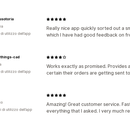
ssotoria
ia
Really nice app quickly sorted out a 
di utilizzo dell’app
which I have had good feedback on fr
things-cad
a
Works exactly as promised. Provides a
di utilizzo dell’app
certain their orders are getting sent to
co
Amazing! Great customer service. Fast,
i di utilizzo dell’app
everything that I asked. I very much 