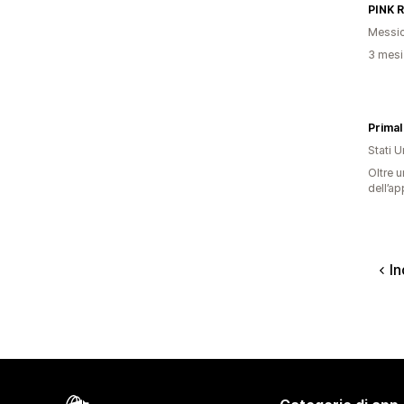
PINK 
Messi
3 mesi 
Primal
Stati Un
Oltre u
dell’ap
In