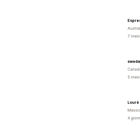
Espre
Austral
7 mesi 
swede
Canad
5 mesi 
Louré
Messi
4 giorn