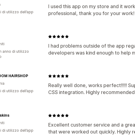
a
I used this app on my store and it work
i di utilizzo dell’app
professional, thank you for your work!
iti
I had problems outside of the app reg
n anno di utilizzo
developers was kind enough to help m
p
OOM HAIRSHOP
nia
Really well done, works perfect!!!!! S
i di utilizzo dell’app
CSS integration. Highly recommended!
skins
iti
Excellent customer service and a gre
i di utilizzo dell’app
that were worked out quickly. Highly