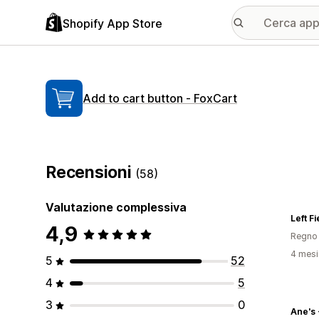
Shopify App Store
Add to cart button ‑ FoxCart
Recensioni
(58)
Valutazione complessiva
Left F
4,9
Regno 
4 mesi 
5
52
4
5
3
0