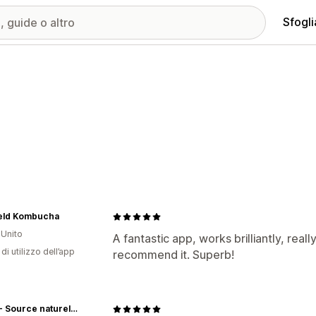
Sfogli
ield Kombucha
Unito
A fantastic app, works brilliantly, reall
di utilizzo dell’app
recommend it. Superb!
Ane's - Source naturelle de beauté