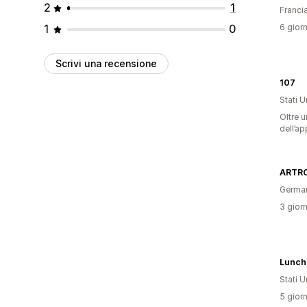
2
1
Franci
1
0
6 giorn
Scrivi una recensione
107
Stati Un
Oltre u
dell’ap
ARTR
Germa
3 giorn
Lunch
Stati Un
5 giorn