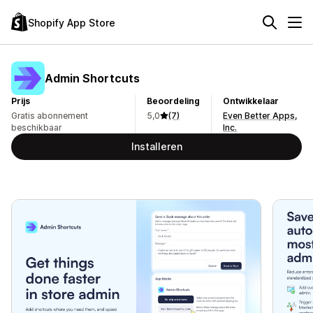
Shopify App Store
Admin Shortcuts
Prijs
Beoordeling
Ontwikkelaar
Gratis abonnement
5,0
(7)
Even Better Apps,
beschikbaar
Inc.
Installeren