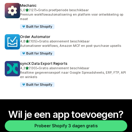
Mechanic
van 5 sterren
5,0
(127)
•
Gratis proefperiode beschikbaar
127 recensies in totaal
Premium workflowautomatisering en platform voor ontwikkeling op
maat
Built for Shopify
Order Automator
van 5 sterren
4,8
(105)
•
Gratis abonnement beschikbaar
105 recensies in totaal
Automatiseer workflows, Amazon MCF en post-purchase upsells
Built for Shopify
syncX Data Export Reports
van 5 sterren
4,3
(130)
•
Gratis abonnement beschikbaar
130 recensies in totaal
Realtime gegevensexport naar Google Spreadsheets, ERP, FTP, API
en winkels
Built for Shopify
Wil je een app toevoegen?
Probeer Shopify 3 dagen gratis