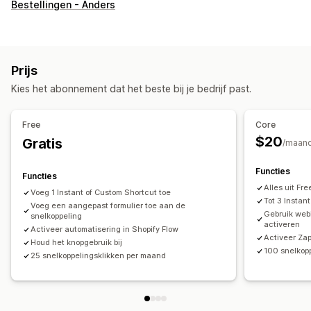
Automatiseringstaken
Bestellingen - Anders
Klantentags
Verwerking van bestellingen
Aanpassing
API's
Voorwaardelijke logica
Aangepaste triggers
Prijs
Aangepaste workflows
Kies het abonnement dat het beste bij je bedrijf past.
Free
Core
$20
Gratis
/maan
Functies
Functies
Alles uit Fre
Voeg 1 Instant of Custom Shortcut toe
Tot 3 Instan
Voeg een aangepast formulier toe aan de
Gebruik web
snelkoppeling
activeren
Activeer automatisering in Shopify Flow
Activeer Zap
Houd het knopgebruik bij
100 snelkop
25 snelkoppelingsklikken per maand