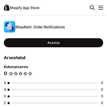
Shopify App Store
ShopAlert: Order Notifications
Asenna
Arvostelut
Kokonaisarvio
0
5
0
4
0
3
0
2
0