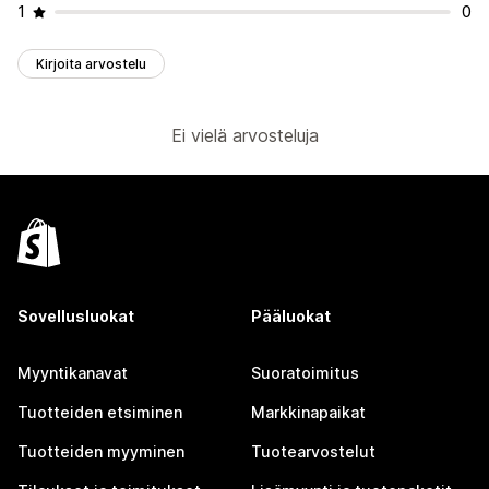
1
0
Kirjoita arvostelu
Ei vielä arvosteluja
Sovellusluokat
Pääluokat
Myyntikanavat
Suoratoimitus
Tuotteiden etsiminen
Markkinapaikat
Tuotteiden myyminen
Tuotearvostelut