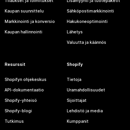
Tilaukset ja toimitukset
Lisämyynti ja tuotepaketit
Kaupan suunnittelu
Sähköpostimarkkinointi
Markkinointi ja konversio
Hakukoneoptimointi
Kaupan hallinnointi
Lähetys
Valuutta ja käännös
Resurssit
Shopify
Shopifyn ohjekeskus
Tietoja
API-dokumentaatio
Uramahdollisuudet
Shopify-yhteisö
Sijoittajat
Shopify-blogi
Lehdistö ja media
Tutkimus
Kumppanit