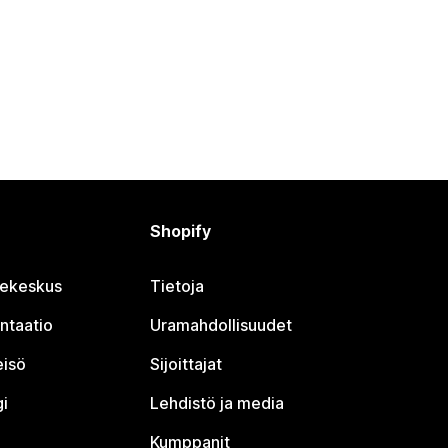
Shopify
jekeskus
Tietoja
ntaatio
Uramahdollisuudet
eisö
Sijoittajat
i
Lehdistö ja media
Kumppanit