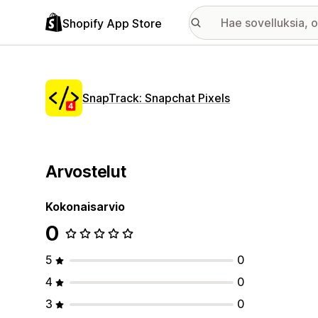
Shopify App Store
SnapTrack: Snapchat Pixels
Arvostelut
Kokonaisarvio
0
5
0
4
0
3
0