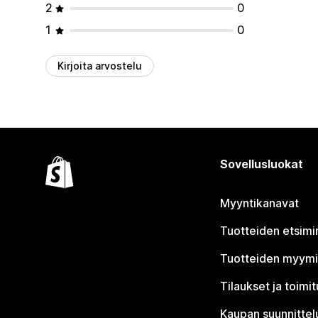
2
0
1
0
Kirjoita arvostelu
Sovellusluokat
Myyntikanavat
Tuotteiden etsimi
Tuotteiden myym
Tilaukset ja toimi
Kaupan suunnittel