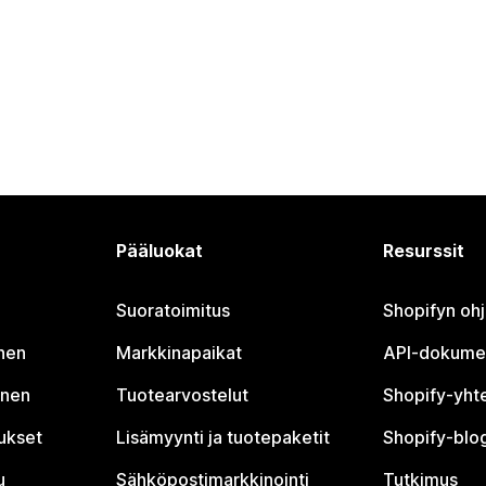
Pääluokat
Resurssit
Suoratoimitus
Shopifyn oh
nen
Markkinapaikat
API-dokume
inen
Tuotearvostelut
Shopify-yht
tukset
Lisämyynti ja tuotepaketit
Shopify-blog
u
Sähköpostimarkkinointi
Tutkimus