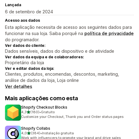
Lançada
6 de setembro de 2024
Acesso aos dados
Esta aplicação necessita de acesso aos seguintes dados para
funcionar na sua loja. Saiba porquê na
política de privacidade
do programador.
Ver dados do cliente:
Dados sensíveis, dados do dispositivo e de atividade
Ver dados da equipa e de colaboradores:
Proprietário da loja
Ver e editar dados da loja:
Clientes, produtos, encomendas, descontos, marketing,
análise de dados da loja, Loja online
Ver detalhes
Mais aplicações como esta
Shopify Checkout Blocks
de 5 estrelas
4,3
(180)
•
Gratuito
180 total de avaliações
Customize your Checkout, Thank you and Order status pages
Shopify Collabs
de 5 estrelas
4,0
(384)
•
Instalação gratuita
384 total de avaliações
Work with influencers to promote your brand and drive sales