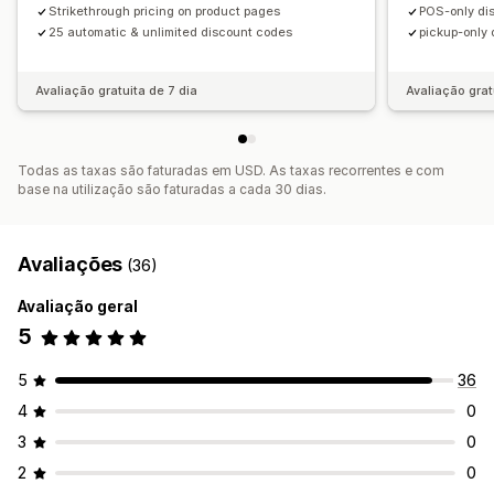
Strikethrough pricing on product pages
POS-only di
Acionadores e regras
Automatizações
Direcionamento
25 automatic & unlimited discount codes
pickup-only 
Etiquetagem
Análise de dados
Avaliação gratuita de 7 dia
Avaliação grat
Todas as taxas são faturadas em USD. As taxas recorrentes e com
base na utilização são faturadas a cada 30 dias.
Avaliações
(36)
Avaliação geral
5
5
36
4
0
3
0
2
0