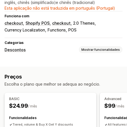
inglês, chinês (simplificado)e chinês (tradicional)
Esta aplicação não está traduzida em português (Portugal)
Funciona com
checkout
Shopify POS
checkout
2.0 Themes
Currency Localization
Functions
POS
Categorias
Descontos
Mostrar funcionalidades
Tipos de descontos
Dois pelo preço de um
Preços diferenciados
Preços
Descontos de volume
Intervalos de quantidade
Escolha o plano que melhor se adequa ao negócio.
Descontos em percentagem
Preços de grossista
Envio gratuito
Descontos no carrinho
BASIC
Advanced
Descontos na finalização da compra
Ofertas
$24.99
$99
/ mês
/ mês
Preços dinâmicos
Descontos personalizados
Gestão de descontos
Funcionalidades
Funcionalida
Conversão de moeda
Tiered, volume & Buy X Get Y discounts
Localização
Campanhas
All features